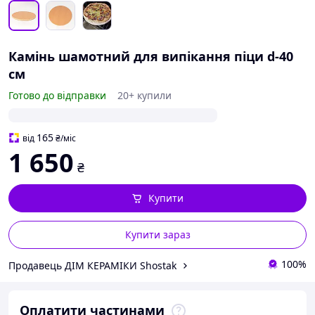
Камінь шамотний для випікання піци d-40
см
Готово до відправки
20+ купили
165
від
₴
/міс
1 650
₴
Купити
Купити зараз
100%
Продавець ДІМ КЕРАМІКИ Shostak
Оплатити частинами