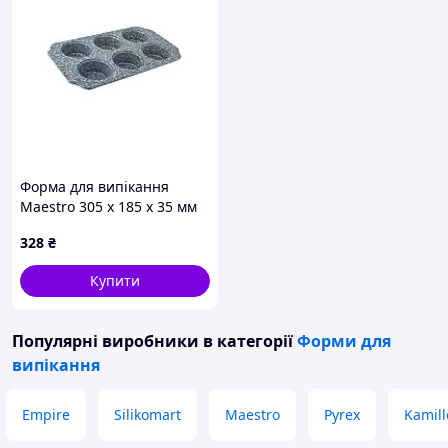
Форма для випікання
Maestro 305 х 185 х 35 мм
MR-1128-6 (MR-1128-6)
328
₴
Купити
Популярні виробники
в категорії
Форми для
випікання
Empire
Silikomart
Maestro
Pyrex
Kamill