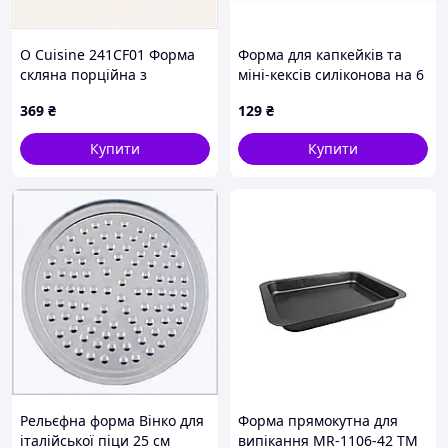
O Cuisine 241CF01 Форма
Форма для капкейків та
скляна порційна з
міні-кексів силіконова на 6
кришкою 87ET1B4999
порцій, 87X45K214
369
₴
129
₴
Купити
Купити
Рельєфна форма Вінко для
Форма прямокутна для
італійської піци 25 см
випікання MR-1106-42 ТМ