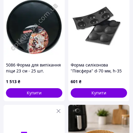
5086 Форма для випікання
Форма силіконова
піци 23 см - 25 шт.
"Півсфера" d-70 мм, h-35
мм Martellato 30SF002
1 513
₴
601
₴
Купити
Купити