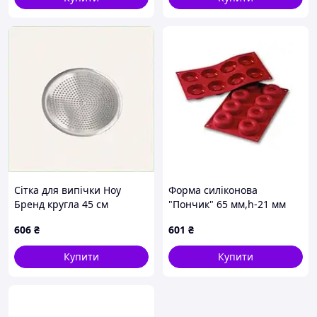
Сітка для випічки Ноу
Форма силіконова
Бренд кругла 45 см
"Пончик" 65 мм,h-21 мм
615P5021P
Martellato SF011
606
₴
601
₴
Купити
Купити