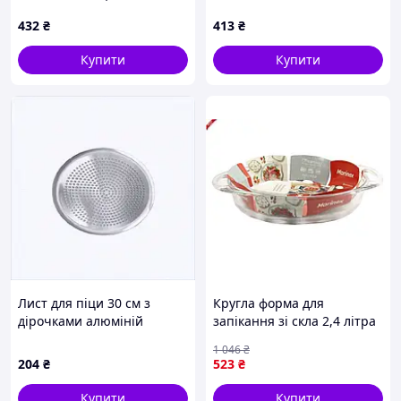
X77X3915E5
MAESTRO
432
₴
413
₴
Купити
Купити
Лист для піци 30 см з
Кругла форма для
дірочками алюміній
запікання зі скла 2,4 літра
PM615B5019
з ручками MARINEX для
1 046
₴
ідеальних кулінарних
204
₴
523
₴
шедеврів
Купити
Купити