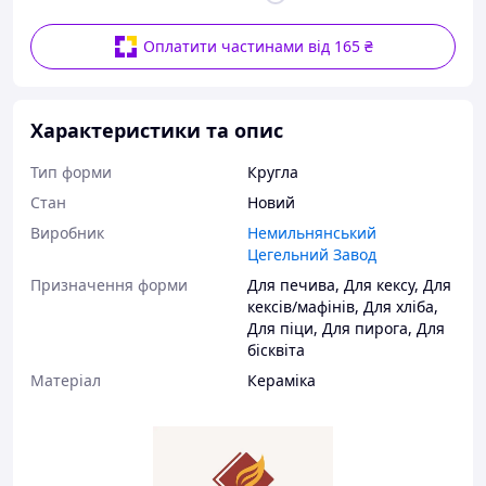
Оплатити частинами від 165 ₴
Характеристики та опис
Тип форми
Кругла
Стан
Новий
Виробник
Немильнянський
Цегельний Завод
Призначення форми
Для печива
,
Для кексу
,
Для
кексів/мафінів
,
Для хліба
,
Для піци
,
Для пирога
,
Для
бісквіта
Матеріал
Кераміка