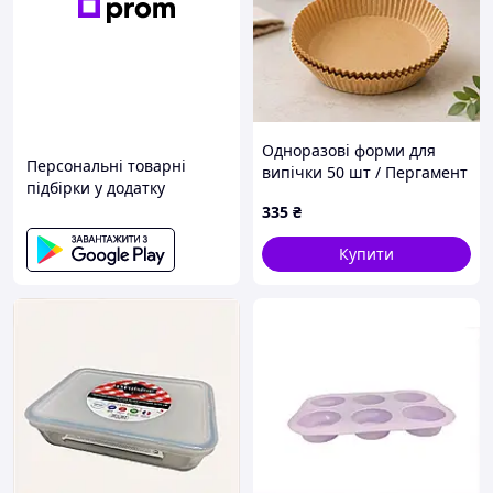
Одноразові форми для
Персональні товарні
випічки 50 шт / Пергамент
підбірки у додатку
круглі форми 160*45 /
335
₴
Паперові вкладиші для
аерофритюрниці
Купити