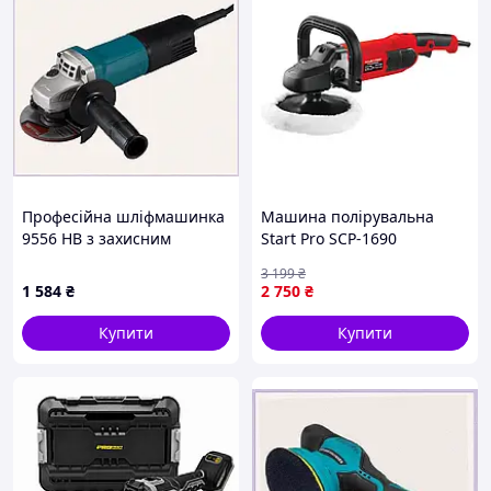
Професійна шліфмашинка
Машина полірувальна
9556 HB з захисним
Start Pro SCP-1690
кожухом H8K92161M3
3 199
₴
1 584
₴
2 750
₴
Купити
Купити