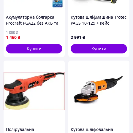
Акумуляторна болгарка
Кутова шліфмашина Trotec
Procraft PGA22 без АКБ та
PAGS 10-125 + кейс
ЗП, безщіткова кутова
(4440000005)
1 800
₴
шліфмашина ПроККрафт
1 460
₴
2 991
₴
(тушка)
Купити
Купити
Полірувальна
Кутова шліфовальна