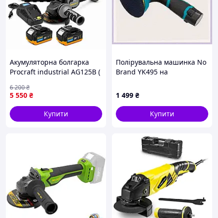
Акумуляторна болгарка
Полірувальна машинка No
Procraft industrial AG125B (
Brand YK495 на
2шт акб 4аг industrial + ЗП)
акумуляторі (125 мм)
6 200
₴
в кейсі
(RD00-18) 1250W
5 550
₴
1 499
₴
(2104218261) P8T5234P94
Купити
Купити