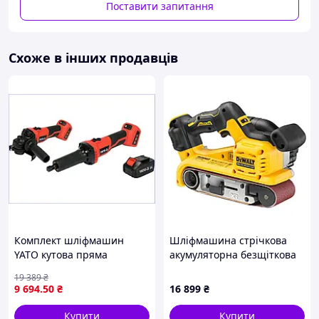
Поставити запитання
каменем, керамікою;
Шліфування, свердління, полірування,
фрезерування, різання, гравіювання, очищення
Схоже в інших продавців
різних поверхонь.
Комплектація:
гнучкий вал - 1 шт;
цанги - 2 шт;
аксесуари - 40 шт;
пластиковий кейс – 1 шт;
інструкція з експлуатації - 1 шт.
Комплект шліфмашин
Шліфмашина стрічкова
YATO кутова пряма
акумуляторна безщіткова
акумуляторні для
DeWALT, 18 В, стрічка
19 389
₴
оброблення сталі та
75х533 мм, без АКБ та ЗП
9 694
.50
₴
16 899
₴
каменю 18 В 4 А·год
(DCW220N)
Купити
Купити