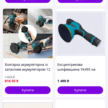
Болгарка акумуляторна із
Ексцентрикова
запасним акумулятором 12
шліфмашина YK495 на
V, електро хороша
акумуляторі 6 швидкостей
1 633
₴
Шліфмашини кутові УШМ
8523X49AM4
816
.50
₴
1 499
₴
qwert
Купити
Купити