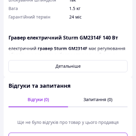
Вага
1.5 кг
Гарантійний термін
24 міс
Гравер електричний Sturm GM2314F 140 Вт
електричний
гравер Sturm GM2314F
має регулювання
обертів, що дозволяє вибрати оптимальний режим
роботи. Завдяки блокуванню шпинделя, замінити
Детальніше
оснастку не складає труднощів.
Гнучкий вал,
входить
до комплекту, допомагає під час роботи у
важкодоступних місцях. Модель поставляється з
40
аксесуарів у пластиковому кейсі.
Відгуки та запитання
Особливості:
Відгуки (0)
Запитання (0)
40 аксесуарів у КОМПЛЕКТІ;
Регулювання обертів - для роботи з різними
типами аксесуарів;
Ще не було відгуків про товар у цього продавця
Три діаметри цанги для різних видів робіт:
2.4/3.2 мм;
Підходить до роботи з деревом, металом, склом,