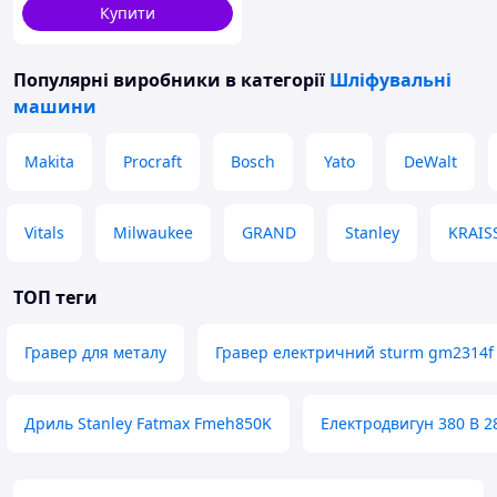
Купити
Популярні виробники
в категорії
Шліфувальні
машини
Makita
Procraft
Bosch
Yato
DeWalt
Vitals
Milwaukee
GRAND
Stanley
KRAI
ТОП теги
Гравер для металу
Гравер електричний sturm gm2314f
Дриль Stanley Fatmax Fmeh850K
Електродвигун 380 В 2