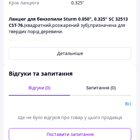
Крок ланцюга
0.325"
Ланцюг для бензопили Sturm 0.050", 0.325" SC 32513
CST-76.
(квадратний,розжарений зуб),призначена для
твердих порід деревини.
Характеристики:
Крок ланцюга: 0.325";
Детальніше
Кількість ланок ланцюга: 76 шт;
Довжина шини: 455 мм (18").
Відгуки та запитання
Відгуки (0)
Запитання (0)
Всі
Ще не було відгуків про товар у цього продавця
Поставити запитання