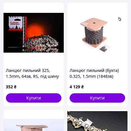
Ланцюг пильний 325,
Ланцюг пильний (бухта)
1.5mm, 64зв, RS, під шину
0.325, 1.5mm (1848зв)
16 (40см) для Husqvarna
CANFLY, TM-N-279214
352
₴
4 129
₴
340/345 EVO, TM-N-276378
Купити
Купити