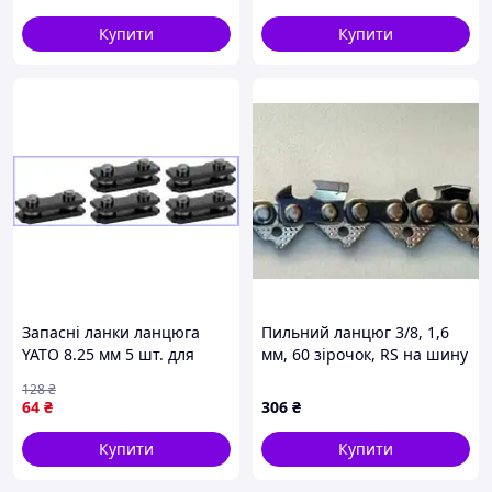
знижений рівень вібрацій
змащенням
Купити
Купити
Запасні ланки ланцюга
Пильний ланцюг 3/8, 1,6
YATO 8.25 мм 5 шт. для
мм, 60 зірочок, RS на шину
ланцюгів YT-84945 YT-
16 (40см) для St 360
128
₴
84962 з марганцевої сталі
CANFLY, TM-N-282169
64
₴
306
₴
Купити
Купити