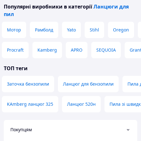
Популярні виробники
в категорії
Ланцюги для
пил
Мотор
Рамболд
Yato
Stihl
Oregon
Procraft
Kamberg
APRO
SEQUOIA
Gran
ТОП теги
Заточка бензопили
Ланцюг для бензопили
Пила 
KAmberg ланцюг 325
Ланцюг 520н
Пила зі швид
Покупцям