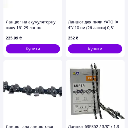
Ланцюг на акумуляторну
Ланцюг для пили YATO l=
пилу 16" 29 ланок
4"/ 10 см (26 ланки) 0,3"
(7,62 мм) Т-0,043"(1.1мм)YT-
225
.99
₴
252
₴
828135,YT-828136 [200]
Купити
Купити
Ланцюг для ланцюгової
Ланцюг 63PS52 / 3/8" / 1.3