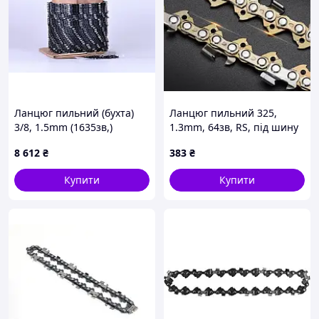
Ланцюг пильний (бухта)
Ланцюг пильний 325,
3/8, 1.5mm (1635зв,)
1.3mm, 64зв, RS, під шину
(квадратний зуб) AMG, TM-
15 (37см) для Husqvarna
8 612
₴
383
₴
N-270108
137/138/140/142 (золота)
MECH, TM-N-278468
Купити
Купити