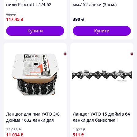
пили Procraft L.1/4.62
мм./ 52 ланки (35см.)
135
₴
117
.45
₴
390
₴
Купити
Купити
Ланцюг для пил YATO 3/8
Ланцюг YATO 15 дюймів 64
дюйма 1632 ланки для
ланки для бензопил і
бензинових та
електропил швидкого
22 068
₴
1 022
₴
електричних пил
різання з автоматичним
11 034
₴
511
₴