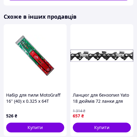
Схоже в інших продавців
Набір для пили MotoGraff
Ланцюг для бензопил Yato
16" (40) x 0.325 x 64T
18 дюймів 72 ланки для
(1ш+1ц) (8813)
різання деревини з
1 314
₴
низькою вібрацією
526
₴
657
₴
Купити
Купити