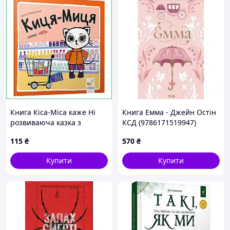
Книга Кіса-Міса каже Ні
Книга Емма - Джейн Остін
розвиваюча казка з
КСД (9786171519947)
етикету для дитячого садка
115
₴
570
₴
виховна 24 сторінки
Купити
Купити