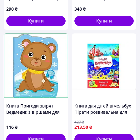
Анні М. Ґ. Шмідт (Ранок)
про тварин та село в
290
₴
348
₴
подарунок дитині 84 стор
Купити
Купити
Книга Пригоди звірят
Книга для дітей вімельбух
Ведмедик з віршами для
Пірати розвивальна для
розвитку мови дітей 1-4
вивчення світу та пошуку
427
₴
років розвиває з
пригод
116
₴
213
.50
₴
картинками
Купити
Купити