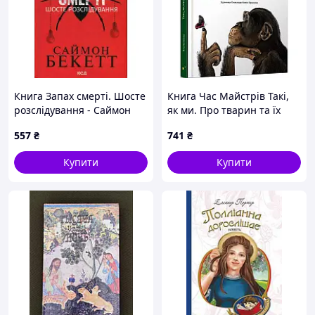
Книга Запах смерті. Шосте
Книга Час Майстрів Такі,
розслідування - Саймон
як ми. Про тварин та їх
Бекетт КСД
характери 176 с (93581)
557
₴
741
₴
(9786171513822)
Купити
Купити