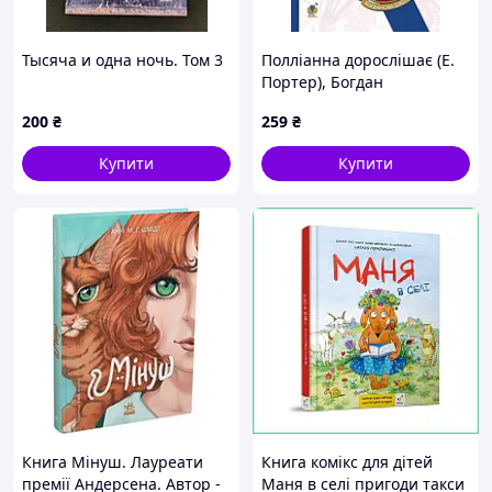
Тысяча и одна ночь. Том 3
Полліанна дорослішає (Е.
Портер), Богдан
200
₴
259
₴
Купити
Купити
Книга Мінуш. Лауреати
Книга комікс для дітей
премії Андерсена. Автор -
Маня в селі пригоди такси