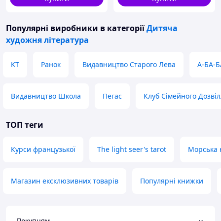
Популярні виробники
в категорії
Дитяча
художня література
KT
Ранок
Видавництво Старого Лева
А-БА-Б
Видавництво Школа
Пегас
Клуб Сімейного Дозві
ТОП теги
Курси французької
The light seer's tarot
Морська 
Магазин ексклюзивних товарів
Популярні книжки
Покупцям