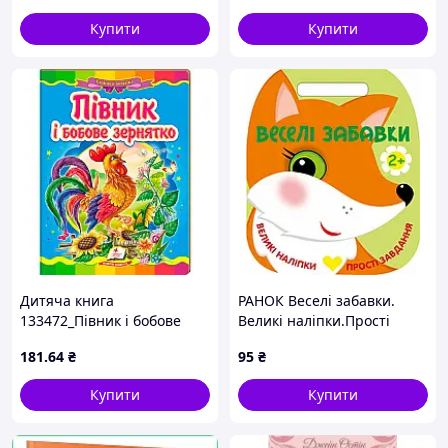
Урочисте Святе Причастя.
магії
Купити
Купити
Дитяча книга
РАНОК Веселі забавки.
133472_Півник і бобове
Великі наліпки.Прості
зернятко
завдання. Лисичка
181
.64
₴
95
₴
Купити
Купити