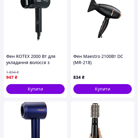
Фен ROTEX 2000 Вт для
Фен Maestro 2100Вт DC
укладання волосся з
(MR-218)
холодним обдувом і
1 894
₴
складаною ручкою
947
₴
834
₴
матовий чорний
Купити
Купити