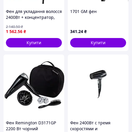
Документація
Фен для укладання волосся
1701 GM фен
2400Вт + концентратор,
DSP 30328, Чорний / Фен
2 140
.50
₴
для волосся з холодним
1 562
.56
₴
341
.24
₴
обдуванням / Фен для
сушіння
Купити
Купити
Фен Remington D3171GP
Фен 2400Вт с тремя
2200 Вт чорний
скоростями и