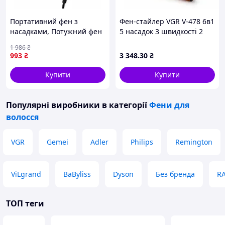
Портативний фен з
Фен-стайлер VGR V-478 6в1
насадками, Потужний фен
5 насадок 3 швидкості 2
для швидкого укладання
режими температури
1 986
₴
волосся Професійний
1400Вт Orange NQ-12
993
₴
3 348
.30
₴
оригінал YO-21
Купити
Купити
Популярні виробники
в категорії
Фени для
волосся
VGR
Gemei
Adler
Philips
Remington
ViLgrand
BaByliss
Dyson
Без бренда
R
ТОП теги