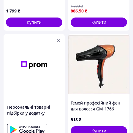
температурными
1 773
₴
режимами для укладки
1 799
₴
886
.50
₴
волос с керамическим
нагревом
Купити
Купити
Гемей професійний фен
Персональні товарні
для волосся GM-1766
підбірки у додатку
чорно-оранжевий
518
₴
2C146K833
Купити