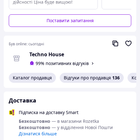
дійсності Ціна буде вищою!
Поставити запитання
Був online:
сьогодні
Techno House
99% позитивних відгуків
Каталог продавця
Відгуки про продавця
136
Кон
Доставка
Фен Dyson HD07
оснащен
чотирма температурними
режимами
, включно з холодним повітрям для фіксації
Підписка на доставку Smart
укладки, і трьома рівнями інтенсивності повітряного
Безкоштовно
— в магазини Rozetka
потоку. Вбудована
функція іонізації
знімає статичну
Безкоштовно
— у відділення Нової Пошти
електрику, роблячи волосся гладким і сяйним.
Дізнатися більше