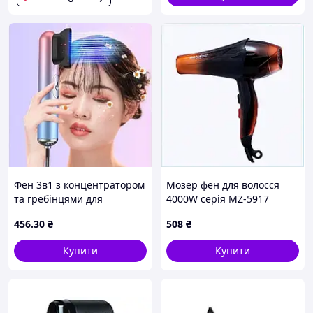
Фен 3в1 з концентратором
Мозер фен для волосся
та гребінцями для
4000W серія MZ-5917
вирівнювання волосся MA-
оригінал, 4P222563H
456
.30
₴
508
₴
01
Купити
Купити