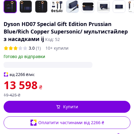
Dyson HD07 Special Gift Edition Prussian
Blue/Rich Copper Supersonic/ мультистайлер
з насадками ij
Код: 52
3.0
(1)
10+ купили
Готово до відправки
2266
від
₴
/міс
13 598
₴
19 425
₴
Купити
Оплатити частинами від 2266 ₴