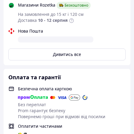
Магазини Rozetka
Безкоштовно
На замовлення до 15 кг і 120 см
Доставка
10 - 12 серпня
Нова Пошта
Комплект
містить п'ять професійних насадок
, які
допоможуть створити будь-яку укладку: концентратор
для точного моделювання, дифузор для створення
Дивитись все
природних локонів, насадка для неслухняного волосся,
м'яка насадка для дбайливого висушування й гребінь із
широкими зубцями для опрацювання густих і
кучерявого волосся.
Оплата та гарантії
Основні переваги
Безпечна оплата карткою
Тип:
Фен
Без переплат
Бренд:
Dyson
Prom гарантує безпеку
Серия:
Dyson HD07 Supersonic Special Gift
Повернемо гроші при відмові від посилки
Edition Prussian Blue/Rich Copper
Оплатити частинами
Потужність:
1600 Вт
Кількість швидкостей:
3