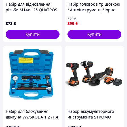
Набір для відновлення
Набір головок з тріщоткою
різьби M14x1.25 QUATROS
/ Автоінструмент, Чорно-
QS14187K
червоний / Набор
570
₴
інструменту в кейсі (53
873
₴
399
₴
предмети)
Купити
Купити
Набір для блокування
Набор аккумуляторного
двигуна VW/SKODA 1.2 /1.4
инструмента STROMO
TSI / 1.6 FSI SATRA S-XUPVW
PA185 SET