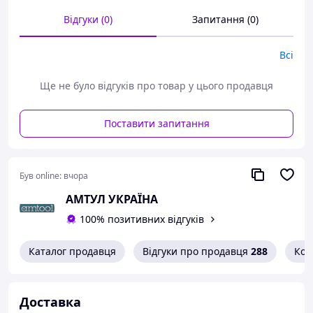
2250-1 - 1/4" - HEX 1/4",
Відгуки (0)
Запитання (0)
858-1 - 1/4" - 3/8",
8858-2 - 3/8" - 1/4",
Всі
8858-1 - 3/8" - 1/2",
958-2 - 1/2" - 3/8",
958-1 - 1/2" - 3/4",
Ще не було відгуків про товар у цього продавця
1058-2 - 3/4" - 1/2",
Вироблено компанією HAZET в Німеччині
Поставити запитання
Був online:
вчора
АМТУЛ УКРАЇНА
100% позитивних відгуків
Каталог продавця
Відгуки про продавця
288
Кон
Доставка