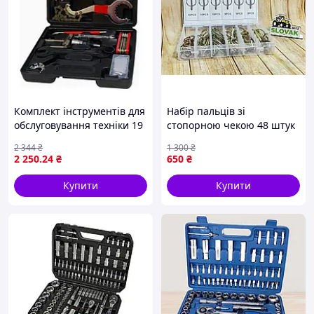
Комплект інструментів для
Набір пальців зі
обслуговування техніки 19
стопорною чекою 48 штук
позицій: габарити
для ремонту та збирання
2 344
₴
1 300
₴
50×50×20 см
механізмів різних розмірів
2 250
.24
₴
650
₴
Купити
Купити