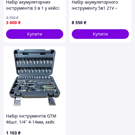
Набір акумуляторних
Набір акумуляторного
інструментів 3 в 1 у кейсі:
інструменту 5в1 21V –
болгарка, шурупокрут і
шуруповерт, гайковерт,
3 750
₴
гайковерт для майстерні
УШМ, перфоратор,
3 600
₴
8 550
₴
мультитул, 2 АКБ
Купити
Купити
Набір інструментів GTM
46шт. 1/4" 4-14мм, кейс
(GTS-046) — Доступний
1 103
₴