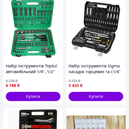
Набір інструментів Toptul
Набір інструментів Sigma
автомобільний 1/4", 1/2"
насадок торцевих та с1/4"
108од. (6-гр.) (GCAI108R) —
1/2" 114шт CrV (6003781) —
6 726
₴
3 731
₴
Доступний
Доступний
6 188
₴
3 433
₴
Купити
Купити