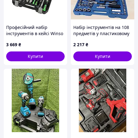
Професійний набір
Набір інструментів на 108
інструментів в кейсі Winso
предметів у пластиковому
Pro 1/2", 1/4" 72T, CR-V,
кейсі Tools PCS-108
3 669
₴
2 217
₴
110од. wv.
Купити
Купити