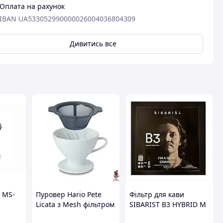
Оплата на рахунок
IBAN UA533052990000026004036804309
вця
Дивитись все
 MS-
Пуровер Hario Pete
Фільтр для кави
Licata з Mesh фільтром
SIBARIST B3 HYBRID M
кофе и
для ідеальної кави в
V60 25 штук для