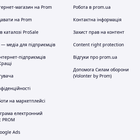
тернет-магазин
на Prom
Робота в prom.ua
авати на Prom
Контактна інформація
 каталозі ProSale
Захист прав на контент
 — медіа для підприємців
Content right protection
інтернет-підприємців
Відгуки про prom.ua
Кращі
Допомога Силам оборони
тувача
(Volonter by Prom)
нфіденційності
оти на маркетплейсі
ограма електронний
с PROM
oogle Ads