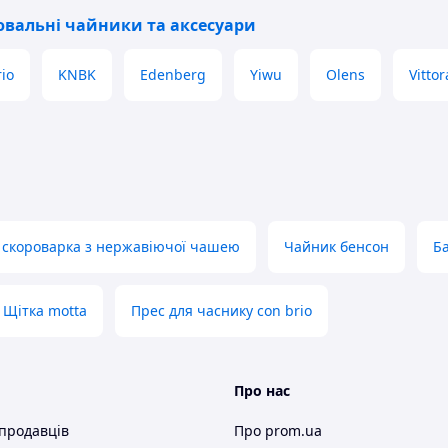
вальні чайники та аксесуари
io
KNBK
Edenberg
Yiwu
Olens
Vittor
 скороварка з нержавіючої чашею
Чайник бенсон
Б
Щітка motta
Прес для часнику con brio
Про нас
 продавців
Про prom.ua