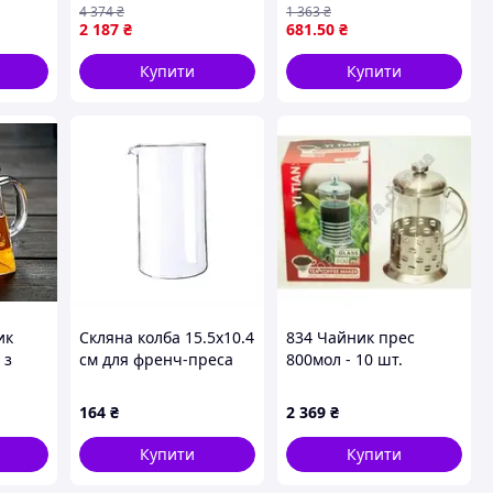
еющей
домашніх умовах
ідеального
4 374
₴
1 363
₴
м
приготування напою
2 187
₴
681
.50
₴
Купити
Купити
ик
Скляна колба 15.5х10.4
834 Чайник прес
 з
см для френч-преса
800мол - 10 шт.
авійки
800 мл, K8C8M19399
164
₴
2 369
₴
ю та
Купити
Купити