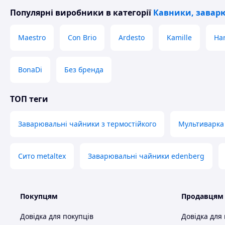
Популярні виробники
в категорії
Кавники, заварю
Maestro
Con Brio
Ardesto
Kamille
Har
BonaDi
Без бренда
ТОП теги
Заварювальні чайники з термостійкого
Мультиварка
Сито metaltex
Заварювальні чайники edenberg
Покупцям
Продавцям
Довідка для покупців
Довідка для