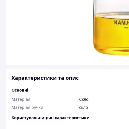
Характеристики та опис
Основні
Матеріал
Скло
Матеріал ручки
скло
Користувальницькі характеристики
:ru]Материал[:]
Боросилікатне скло|Пла