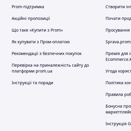
Prom-підтримка
Створити ін
Акційні пропозиції
Почати прод
Що таке «Купити з Prom»
Просування в
Як купувати з Пром-оплатою
Sprava.prom
Рекомендації з безпечних покупок
Премія для 
Ecommerce.
Перевірка на приналежність сайту до
платформи prom.ua
Угода корис
Інструкції та поради
Політика ко
Правила роб
Бонусна пр
маркетплей
Інструкція G