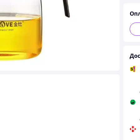
Оп
Дос
стик