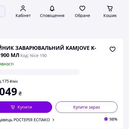
Кабінет
Сповіщення
Обране
Кошик
ЙНИК ЗАВАРЮВАЛЬНИЙ KAMJOVE K-
 900 МЛ
Код: Nice 190
явності
175
д
₴
/міс
 049
₴
Купити
Купити зараз
98%
авець РОСТЕРІЯ ЕСПАКО