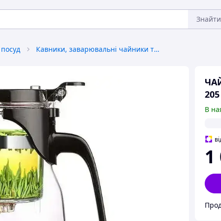
Знайти
 посуд
Кавники, заварювальні чайники та аксесуари
ЧА
205
В на
ві
1
Прод