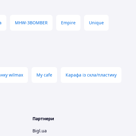
a
MHW-3BOMBER
Empire
Unique
анку wilmax
My cafe
Карафа із скла/пластику
Партнери
Bigl.ua