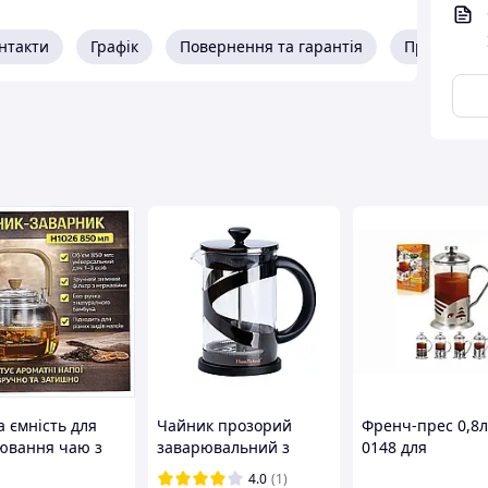
 чаю.
нтакти
Графік
Повернення та гарантія
Про прода
аварювання та візуально контролювати міцність
м 210 мл із металевим фільтром забезпечує
а ємність для
Чайник прозорий
Френч-прес 0,8л
ювання чаю з
заварювальний з
0148 для
учкою H1026
френч пресом 800 мл
приготовления 
4.0
(1)