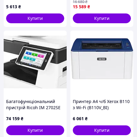
16 680
₴
5 613
₴
15 589
₴
Купити
Купити
Багатофункціональний
Принтер A4 ч/б Xerox B110
пристрій Ricoh IM 2702SE
з Wi-Fi (B110V_BI)
B/W MULTIFUNCTION
74 159
₴
6 061
₴
PRODUCT
Купити
Купити