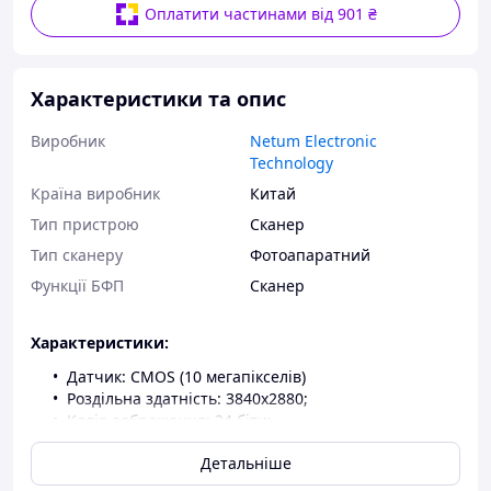
Оплатити частинами від 901 ₴
Характеристики та опис
Виробник
Netum Electronic
Technology
Країна виробник
Китай
Тип пристрою
Сканер
Тип сканеру
Фотоапаратний
Функції БФП
Сканер
Характеристики:
Датчик: CMOS (10 мегапікселів)
Роздільна здатність: 3840x2880;
Колір зображення: 24 біти;
Сфера сканування: аркуш формату A3 або
Детальніше
менше;
Швидкість сканування: приблизно 1 секунду;