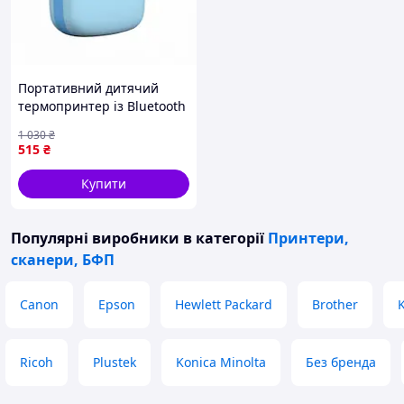
Портативний дитячий
термопринтер із Bluetooth
A8 Cat міні принтер для
1 030
₴
телефону Blue GQ-33
515
₴
Купити
Популярні виробники
в категорії
Принтери,
сканери, БФП
Canon
Epson
Hewlett Packard
Brother
Ricoh
Plustek
Konica Minolta
Без бренда