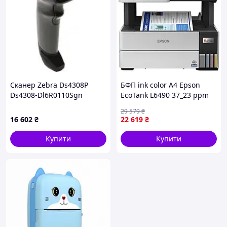
Сканер Zebra Ds4308P
БФП ink color A4 Epson
Ds4308-Dl6R0110Sgn
EcoTank L6490 37_23 ppm
(DS4308DL6R0110SGN)
Fax ADF Duplex USB
29 579
₴
Ethernet Wi-Fi 4 inks
16 602
₴
22 619
₴
Pigment Новий
Купити
Купити