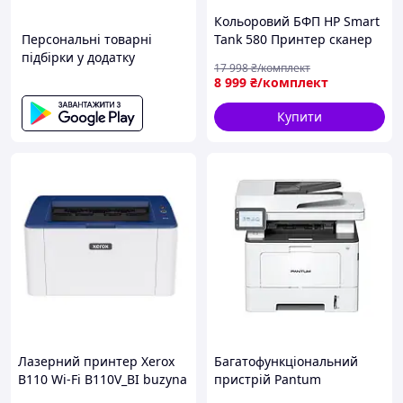
Кольоровий БФП HP Smart
Персональні товарні
Tank 580 Принтер сканер
підбірки у додатку
копір Офісний БФП
17 998
₴/комплект
Кольоровий струменевий
8 999
₴/комплект
принтер
Багатофункціональний
Купити
принтер
Лазерний принтер Xerox
Багатофункціональний
B110 Wi-Fi B110V_BI buzyna
пристрій Pantum
BM5110ADN