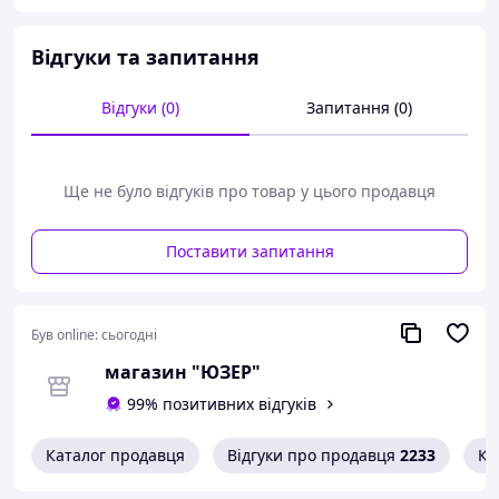
Тип сканування: документи, світлини, журнали,
книги;
Відгуки та запитання
Редагування документа: яскравість,
насиченість, контрастність, різкість;
Формат: JPG, PNG, BMP, TIFF, PDF;
Відгуки (0)
Запитання (0)
Функція розпізнавання тексту OCR;
Підтримувана система: Windows XP / WIN 7 /
WIN 8 / WIN 10;
Ще не було відгуків про товар у цього продавця
Розмір сканера в складеному стані (ВхШхД): 22 х
62,5 х 12,5 мм;
Вага: 420 г.
Поставити запитання
Комплектація
Сканер;
Кабель живлення
Був online:
сьогодні
магазин "ЮЗЕР"
99% позитивних відгуків
Каталог продавця
Відгуки про продавця
2233
Ко