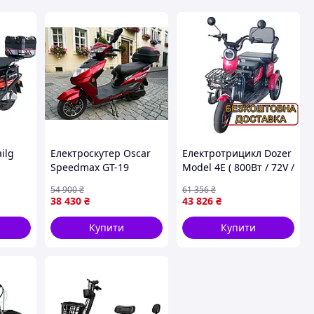
ilg
Електроскутер Oscar
Електротрицикл Dozer
Speedmax GT-19
Model 4E ( 800Вт / 72V /
1500Вт, 72V/25Ah
20AH ) електротрайк
54 900
₴
61 356
₴
Графен
червоний
38 430
₴
43 826
₴
Купити
Купити