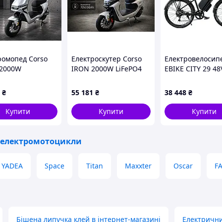
ромопед Corso
Електроскутер Corso
Електровелосип
 2000W
IRON 2000W LiFePO4
EBIKE CITY 29 48
новий
72V/30Ah, запас ходу
500W LCD PAS ра
лятор 72V/35Ah,
до 93 км ✔
₴
55 181
₴
38 448
₴
 12 ,
Безкоштовна доставка
штовна доставка
Купити
Купити
Купити
е не просто транспорт, це спосіб життя!
, електромотоцикли
YADEA
Space
Titan
Maxxter
Oscar
F
Бішена липучка клей в інтернет-магазині
Електрични