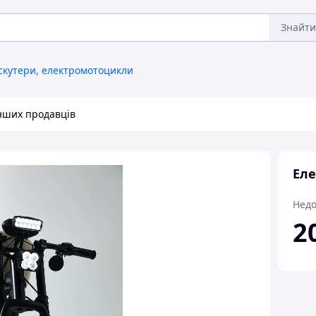
Знайти
скутери, електромотоцикли
інших продавців
Еле
Недо
2