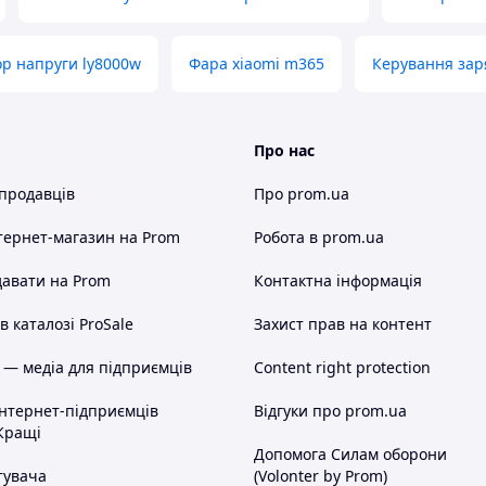
ор напруги ly8000w
Фара xiaomi m365
Керування зар
Про нас
 продавців
Про prom.ua
тернет-магазин
на Prom
Робота в prom.ua
авати на Prom
Контактна інформація
 каталозі ProSale
Захист прав на контент
 — медіа для підприємців
Content right protection
інтернет-підприємців
Відгуки про prom.ua
Кращі
Допомога Силам оборони
тувача
(Volonter by Prom)