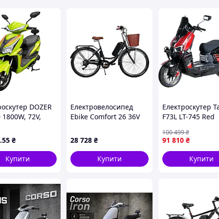
 км. Преміальна амортизація, унікальний дизайн та
 поїздок. Гарантія 12 міс. та безкоштовна доставка
роскутер DOZER
Електровелосипед
Електроскутер Ta
 1800W, 72V,
Ebike Comfort 26 36V
F73L LT-745 Red
овий
350W LCD PAS
[172325]
100 499
₴
м-байка
.55
₴
28 728
₴
91 810
₴
ї їзди
Купити
Купити
Купити
і вогні)