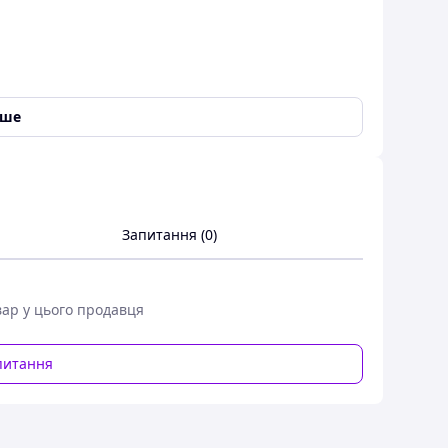
іше
Запитання (0)
вар у цього продавця
питання
 та інновацій. Двигун 1500 Вт, акумулятор