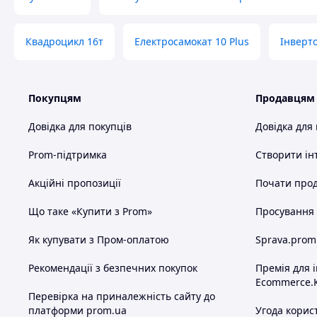
Квадроцикл 16т
Електросамокат 10 Plus
Інверт
Покупцям
Продавцям
Довідка для покупців
Довідка для
Prom-підтримка
Створити ін
Акційні пропозиції
Почати прод
Що таке «Купити з Prom»
Просування в
Як купувати з Пром-оплатою
Sprava.prom
Рекомендації з безпечних покупок
Премія для 
Ecommerce.
Перевірка на приналежність сайту до
платформи prom.ua
Угода корис