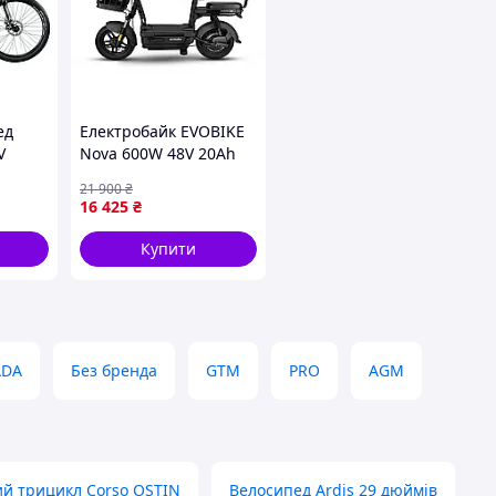
ед
Електробайк EVOBIKE
V
Nova 600W 48V 20Ah
ма 21
50 км
21 900
₴
16 425
₴
Купити
ADA
Без бренда
GTM
PRO
AGM
й трицикл Corso OSTIN
Велосипед Ardis 29 дюймів