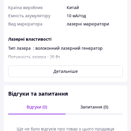
Країна виробник
Китай
Ємність акумулятору
10 мА/год
Вид маркіратора
лазерні маркіратори
Лазерні властивості
Тип лазера : волоконний лазерний генератор
Потужність лазера : 20 Вт
Довжина хвилі лазера : 1064 нм
Детальніше
Максимальна енергія імпульсу: 0,7 мДж-1,1 мДж
Діапазон лазерного регулювання: 0-1000 кГц
Життя лазера: 100 000 годин
Відгуки та запитання
Відгуки (0)
Запитання (0)
Маркувальні властивості
Метод розмітки: Метод високоточного двовимірного
Ще не було відгуків про товар у цього продавця