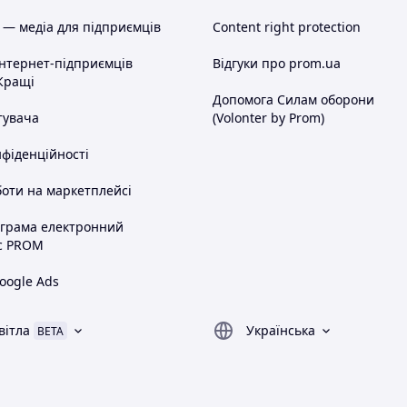
 — медіа для підприємців
Content right protection
інтернет-підприємців
Відгуки про prom.ua
Кращі
Допомога Силам оборони
тувача
(Volonter by Prom)
нфіденційності
оти на маркетплейсі
ограма електронний
с PROM
oogle Ads
вітла
Українська
BETA