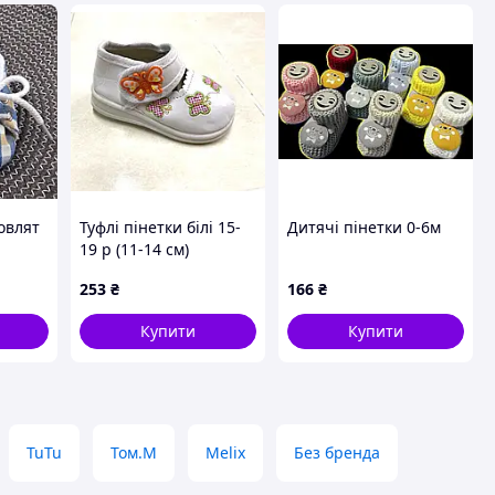
овлят
Туфлі пінетки білі 15-
Дитячі пінетки 0-6м
19 р (11-14 см)
 0-12
253
₴
166
₴
вий
Купити
Купити
TuTu
Том.М
Melix
Без бренда