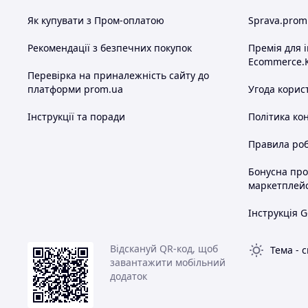
Як купувати з Пром-оплатою
Sprava.prom
Рекомендації з безпечних покупок
Премія для 
Ecommerce.
Перевірка на приналежність сайту до
платформи prom.ua
Угода корис
Інструкції та поради
Політика ко
Правила роб
Бонусна пр
маркетплей
Інструкція G
Відскануй QR-код, щоб
Тема
-
с
завантажити мобільний
додаток