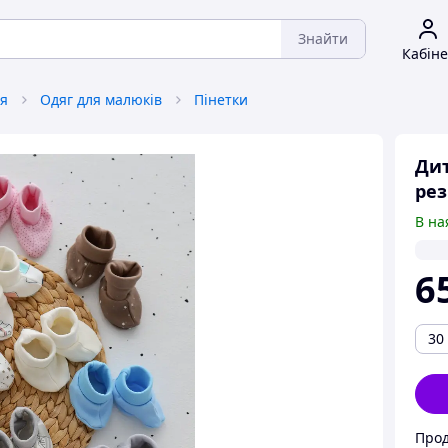
Знайти
Кабіне
тя
Одяг для малюків
Пінетки
Дит
рез
В на
6
30
Прод