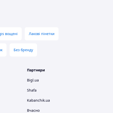
aps вощені
Лакові пінетки
ок
Без бренду
Партнери
Bigl.ua
Shafa
Kabanchik.ua
Вчасно