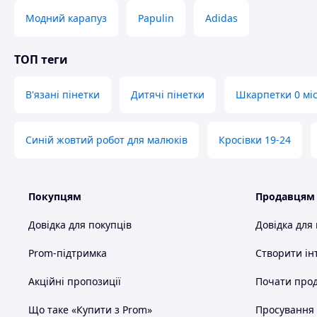
Модний карапуз
Papulin
Adidas
ТОП теги
В'язані пінетки
Дитячі пінетки
Шкарпетки 0 мі
Синій жовтий робот для малюків
Кросівки 19-24
Покупцям
Продавцям
Довідка для покупців
Довідка для
Prom-підтримка
Створити ін
Акційні пропозиції
Почати прод
Що таке «Купити з Prom»
Просування в