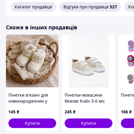
Каталог продавця
Відгуки про продавця
527
Ко
Схоже в інших продавців
Пінетки в'язані для
Пінетки-мокасини
Пінетк
новонароджених у
бежеві Kiabi 3-6 міс
пологовий будинок
10,2см
145
₴
245
₴
166
₴
молочні
Купити
Купити