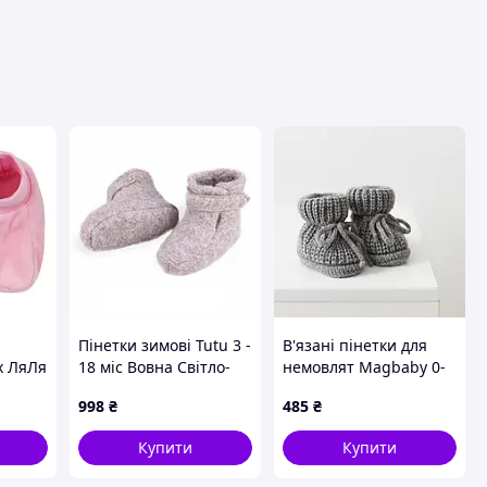
вця
Пінетки зимові Tutu 3 -
В'язані пінетки для
х ЛяЛя
18 міс Вовна Світло-
немовлят Magbaby 0-
бежевий 3-005967 S
12 міс Сірий 105971 0-
998
₴
485
₴
2_8-01
6
Купити
Купити