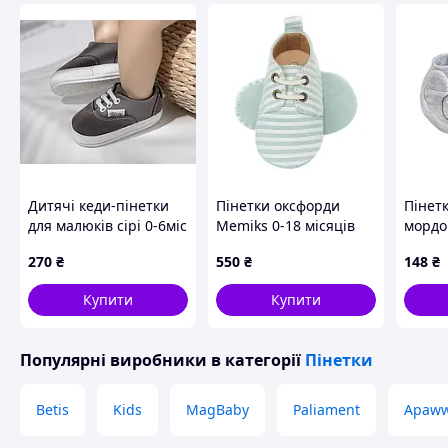
Дитячі кеди-пінетки
Пінетки оксфорди
Пінетк
для малюків сірі 0-6міс
Memiks 0-18 місяців
мордоч
(11 см)
Смужка М'ятний
Інтер
270
₴
550
₴
148
₴
оксфорд-смужка 0-6
мелан
Купити
Купити
Популярні виробники
в категорії
Пінетки
Betis
Kids
MagBaby
Paliament
Apaw