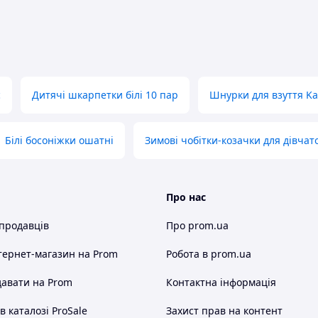
с
Дитячі шкарпетки білі 10 пар
Шнурки для взуття K
Білі босоніжки ошатні
Зимові чобітки-козачки для дівчат
Про нас
 продавців
Про prom.ua
тернет-магазин
на Prom
Робота в prom.ua
авати на Prom
Контактна інформація
 каталозі ProSale
Захист прав на контент