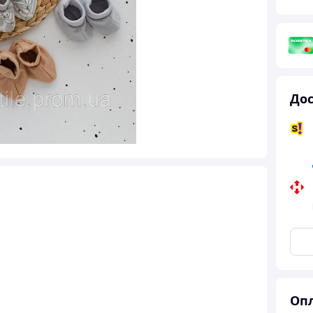
Дос
Опл