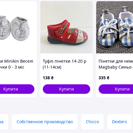
и Minikin Веселі
Туфлі пінетки 14-20 р
Пінетки для нем
ки 0 - 3 міс
(11-14см)
Magbaby Синьо-
лок Сірий
пісочна клітинка
138
₴
335
₴
ж 221703 62
міс Синій/Беже
105926 0-6
Купити
Купити
Купити
wa
Собственное производство
Chicco
Dexters