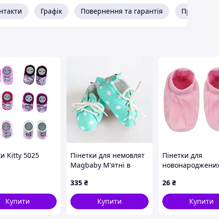
нтакти
Графік
Повернення та гарантія
Про прода
и Kitty 5025
Пінетки для немовлят
Пінетки для
Magbaby М'ятні в
новонароджени
горошок 0-12 міс
0 - 6 міс Велюр
335
₴
26
₴
М'ятний/Білий 105924
Рожевий 19ВЛ00
6-12
56-62
Купити
Купити
Купити