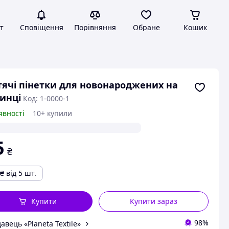
т
Сповіщення
Порівняння
Обране
Кошик
ячі пінетки для новонароджених на
инці
Код: 1-0000-1
явності
10+ купили
5
₴
₴
від 5 шт.
Купити
Купити зараз
98%
авець «Planeta Textile»