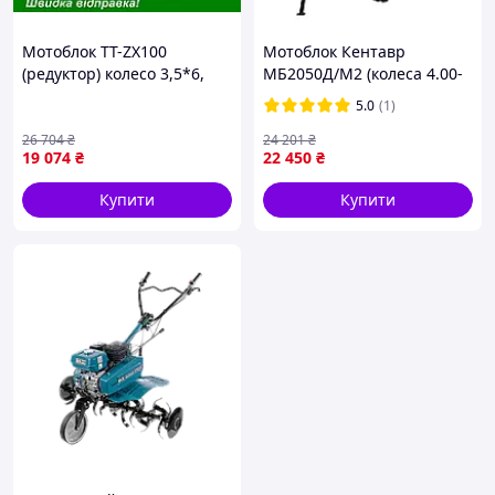
Мотоблок TT-ZX100
Мотоблок Кентавр
(редуктор) колесо 3,5*6,
МБ2050Д/М2 (колеса 4.00-
двигун 170F (7 к.с.) (з
8)
5.0
(1)
верхнім фільтром) - бензин
26 704
₴
24 201
₴
19 074
₴
22 450
₴
Купити
Купити