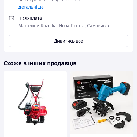
Комплект кріплень
Детальніше
Набір інструментів
Фрези — 4 шт.
Післяплата
Гарантійний талон
Магазини Rozetka, Нова Пошта, Самовивіз
Інструкція з експлуатації
Дивитись все
Схоже в інших продавців