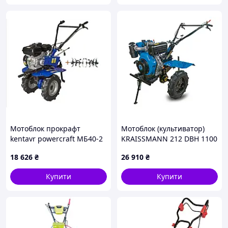
Мотоблок прокрафт
Мотоблок (культиватор)
kentavr powercraft МБ40-2
KRAISSMANN 212 DBH 1100
2070Б д дтз 470Бн
4Т (бензиновий,
18 626
₴
26 910
₴
чотиритактний)
Купити
Купити