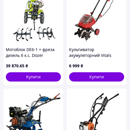
Мотоблок DE6-1 + фреза
Культиватор
дизель 6 к.с. Dozer
акумуляторний Vitals
(4.00х10) електростартер
Master AKV 36300
39 870
.65
₴
6 999
₴
SmartLine+ 36В шир. 30см
глиб. 20см 10.7кг без АКБ
Купити
Купити
та ЗП