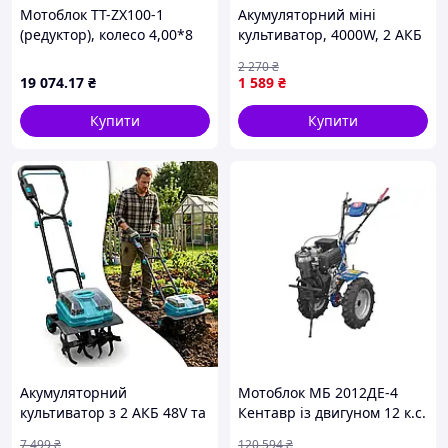
Мотоблок TT-ZX100-1
Акумуляторний міні
(редуктор), колесо 4,00*8
культиватор, 4000W, 2 АКБ
двигатель 170F (7 л.с.) (с
48V, DOMOTEC, Синій /
2 270
₴
верхним фильтром) -
Ручний культиватор для
19 074
.17
₴
1 589
₴
бензин, TMTA-14699
дачі та городу /
Електрокультиватор
Купити
Купити
Акумуляторний
Мотоблок МБ 2012ДЕ-4
культиватор з 2 АКБ 48V та
Кентавр із двигуном 12 к.с.
регульованою ручкою для
для оброблення ґрунту та
7 499
₴
120 594
₴