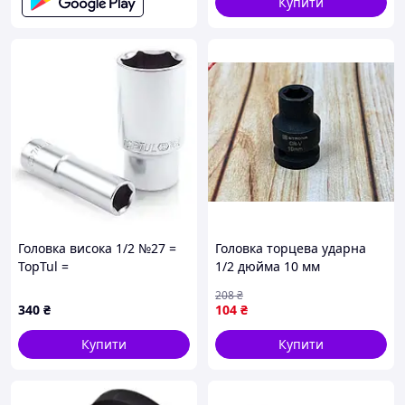
Купити
Головка висока 1/2 №27 =
Головка торцева ударна
TopTul =
1/2 дюйма 10 мм
шестигранна для ремонту
208
₴
автомобілів та
340
₴
104
₴
обслуговування
Купити
Купити