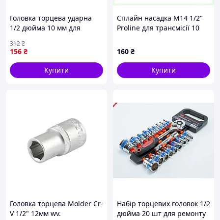
Головка торцева ударна
Сплайн насадка М14 1/2"
1/2 дюйма 10 мм для
Proline для трансмісії 10
автосервісів і ремонту
шт, 87E2858H2
312
₴
автомобілів високоміцна
156
₴
160
₴
сталь
Купити
Купити
Головка торцева Molder Cr-
Набір торцевих головок 1/2
V 1/2" 12мм wv.
дюйма 20 шт для ремонту