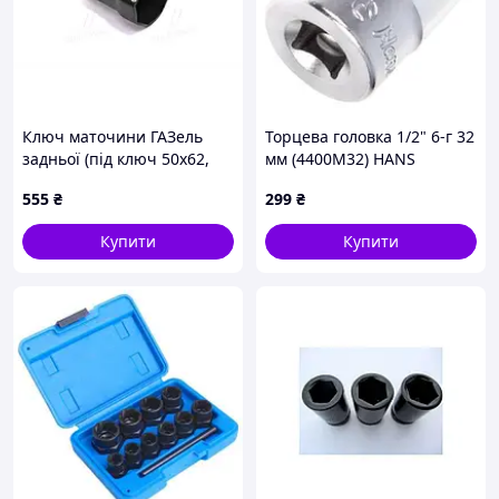
Ключ маточини ГАЗель
Торцева головка 1/2" 6-г 32
задньої (під ключ 50х62,
мм (4400M32) HANS
2.5 мм товщ. металу, H=90
(00000003230)
555
₴
299
₴
мм). (ИП-3901555)
Купити
Купити