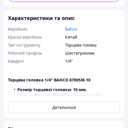
Характеристики та опис
Виробник
Bahco
Країна виробник
Китай
Тип інструменту
Торцева голівка
Робочий профіль
Шестигранник
Квадрат
1/4"
Торцева головка 1/4" BAHCO 6700SM-10
Розмір торцевої головки: 10 мм
,
профіль
Dynamic-Drive™
для захисту гайок,
гвинтів від зносу та пошкоджень,
підходять для гайок та болтів, що
Детальніше
використовуються в аерокосмічній
промисловості,
шестигранний профіль, метричні розміри,