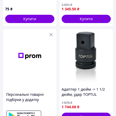
автомобілів та техніки з
2 691
₴
трещоткою і удлинителем
75
₴
1 345
.50
₴
Купити
Купити
Адаптер 1 дюйм -> 1 1/2
Персональні товарні
дюйм, удар TOPTUL
підбірки у додатку
KACP3248
1 876
₴
1 744
.68
₴