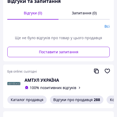
Відгуки та запитання
накатка по колу,
високоякісна легована сталь,
поліроване оздоблення,
Відгуки (0)
Запитання (0)
неприпустиме використання з пневматичним
інструментом,
Всі
виробляється відповідно до сертифікатів:
ISO 2725/1174, DIN 3124/3120
Ще не було відгуків про товар у цього продавця
Технічні характеристики:
Привід:
1/4"
,
Поставити запитання
розмір:
10 мм
,
L: 24.7 мм,
D1: 14.5 мм,
D2: 14.1 мм,
Був online:
сьогодні
T: 9 мм,
вага: 15 г,
АМТУЛ УКРАЇНА
Вироблено компанією BAHCO (Швеція)
100% позитивних відгуків
Каталог продавця
Відгуки про продавця
288
Кон