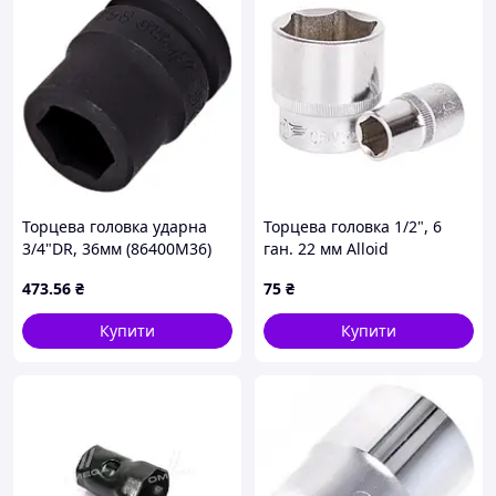
Торцева головка ударна
Торцева головка 1/2", 6
3/4"DR, 36мм (86400M36)
ган. 22 мм Alloid
HANS (00000008987)
(00000020204)
473
.56
₴
75
₴
Купити
Купити