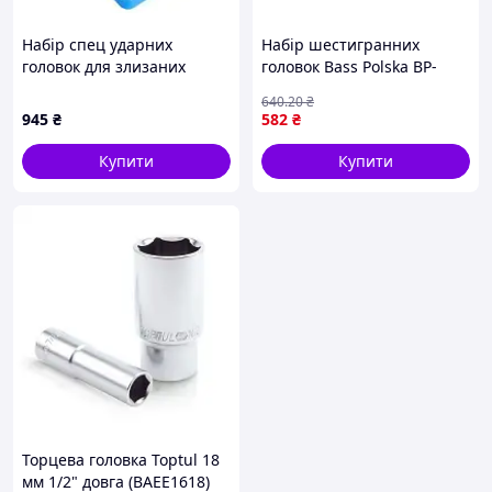
Набір спец ударних
Набір шестигранних
головок для злизаних
головок Bass Polska BP-
гайок 11ед. SATRA S-90162
7576 комплект
640
.20
₴
інструментів для ремонту
945
₴
582
₴
та монтажу
Купити
Купити
Торцева головка Toptul 18
мм 1/2" довга (BAEE1618)