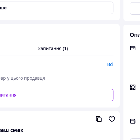
іше
Опл
Запитання (1)
Всі
менеджеру, або в чат)
ментарі до замовлення
вар у цього продавця
питання
 ваш смак