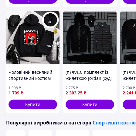
Чоловічий весняний
(п) ФЛІС Комплект із
(п) ФЛ
спортивний костюм
жилеткою Jordan (худі
жилет
оверсайз TNF The
на змійці + штани +
(світш
1 998
₴
2 775
₴
2 700
₴
North Face з принтом
кіпка + жилетка)
кіпка 
1 799
₴
2 303
.25
₴
2 241
худі та штани
Купити
Купити
Популярні виробники
в категорії
Спортивні кост