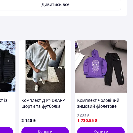
Дивитись все
авця
т із
Комплект ДТФ DRAPP
Комплект чоловічий
шорти та футболка
зимовий фіолетове
2026 SHOP STAR
худі та чорні штани
2 085
₴
Manto з принтом
2 140
₴
1 730
.55
₴
balaclava ART0084
Купити
Купити