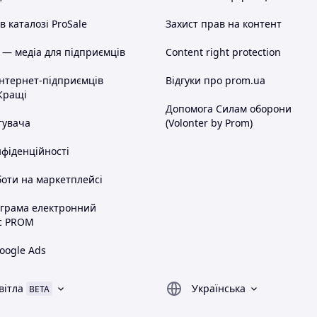
 каталозі ProSale
Захист прав на контент
 — медіа для підприємців
Content right protection
інтернет-підприємців
Відгуки про prom.ua
Кращі
Допомога Силам оборони
тувача
(Volonter by Prom)
нфіденційності
оти на маркетплейсі
ограма електронний
с PROM
oogle Ads
вітла
Українська
BETA