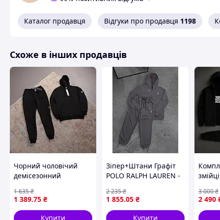
Схожі товари за характеристиками
Каталог продавця
Відгуки про продавця
1198
К
Схоже в інших продавців
Чорний чоловічий
Зіпер+Штани Графіт
Компл
демісезонний
POLO RALPH LAUREN -
змійц
спортивний комплект
демісезон
футбо
1 635
₴
2 235
₴
3 000
₴
Stone Island кофта на
1 389
.75
₴
1 855
.05
₴
2 490
блискавці ART0145
Купити
Купити