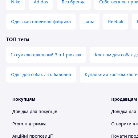
Nike
Adidas
Без бренда
Собственное прои
Одесская швейная фабрика
Joma
Reebok
ТОП теги
Із сумкою шкільний 3 в 1 рюкзак
Костюм для собак д
Одяг для собак літо бавовна
Купальний костюм хлопч
Покупцям
Продавцям
Довідка для покупців
Довідка для
Prom-підтримка
Створити ін
Акційні пропозиції
Почати прод