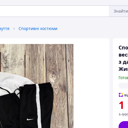
Знайти
зуття
Спортивні костюми
Спо
вес
з д
Жи
Гото
ві
1
1 59