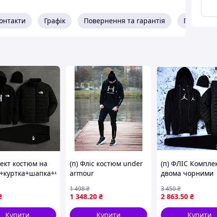
онтакти
Графік
Повернення та гарантія
Про прод
ект костюм на
(п) Фліс костюм under
(п) ФЛІС Комплек
і+куртка+шапка+чорна
armour
двома чорними
лка
футболками
1 498
₴
3 450
₴
₴
1 348
.20
₴
2 863
.50
₴
Купити
Купити
Купити