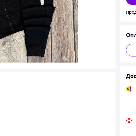
Оп
Дос