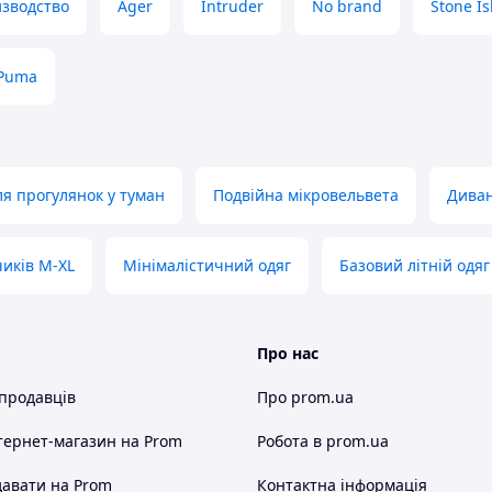
зводство
Ager
Intruder
No brand
Stone Is
Puma
ля прогулянок у туман
Подвійна мікровельвета
Диван
иків M-XL
Мінімалістичний одяг
Базовий літній одяг
Про нас
 продавців
Про prom.ua
тернет-магазин
на Prom
Робота в prom.ua
авати на Prom
Контактна інформація