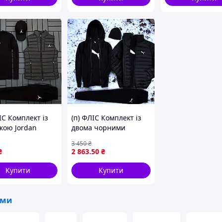
ІС Комплект із
(п) ФЛІС Комплект із
кою Jordan
двома чорними
от + штани +
футболками
3 450
₴
+ жилетка)
₴
2 863
.50
₴
Купити
Купити
юми