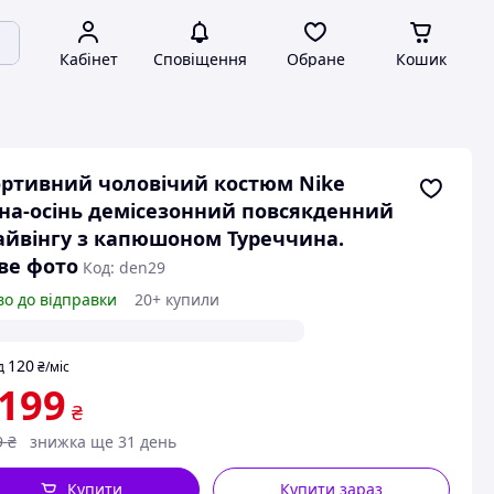
Кабінет
Сповіщення
Обране
Кошик
ртивний чоловічий костюм Nike
на-осінь демісезонний повсякденний
айвінгу з капюшоном Туреччина.
ве фото
Код: den29
во до відправки
20+ купили
120
д
₴
/міс
 199
₴
9
₴
знижка ще 31 день
Купити
Купити зараз