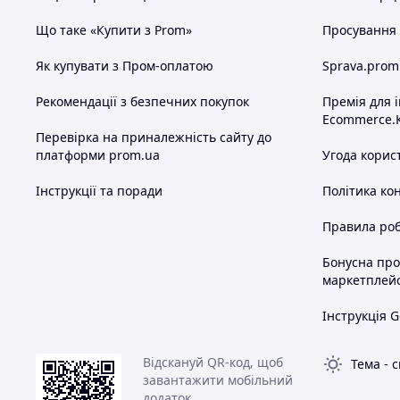
Що таке «Купити з Prom»
Просування в
Як купувати з Пром-оплатою
Sprava.prom
Рекомендації з безпечних покупок
Премія для 
Ecommerce.
Перевірка на приналежність сайту до
платформи prom.ua
Угода корис
Інструкції та поради
Політика ко
Правила роб
Бонусна пр
маркетплей
Інструкція G
Відскануй QR-код, щоб
Тема
-
с
завантажити мобільний
додаток