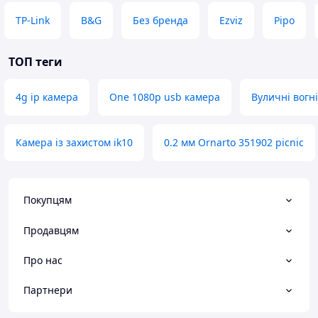
TP-Link
B&G
Без бренда
Ezviz
Pipo
ТОП теги
Характеристики:
4g ip камера
One 1080p usb камера
Вуличні вогні
Тип: камера спостереження / 4g камера на
сонячній батареї
Кількість мегапікселів: 2MP+2MP
Камера із захистом ik10
0.2 мм Ornarto 351902 picnic
Живлення: акумулятор
Заряджання: сонячна панель
Датчик руху: є
Температура роботи: -20°~+60°
Покупцям
Кут повороту: 355°
Кут нахилу: 90°
Продавцям
Підключення: 4G
Аудіо: Вбудований мікрофон та динамік,
Про нас
двосторонній зв'язок
Керування PTZ: Поворот вгору/вниз, вліво/
Партнери
вправо
Додаток: V380 Pro