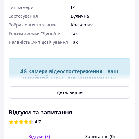
Тип камери
IP
Застосування
Вулична
Зображення картинки
Кольорова
Режим зйомки "День/ніч"
Так
Наявність ІЧ-підсвічування
Так
4G камера відеоспостереження – ваш
надійний страж для автономної та
цілодобової охорони!
Детальніше
Відгуки та запитання
4.7
Відгуки (8)
Запитання (0)