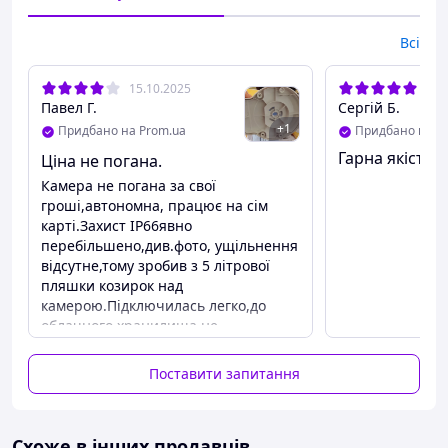
Всі
15.10.2025
16.
Павел Г.
Сергій Б.
+
1
Придбано на Prom.ua
Придбано на P
Гарна якість
Ціна не погана.
Камера не погана за свої
гроші,автономна, працює на сім
карті.Захист ІР66явно
перебільшено,див.фото, ущільнення
Переваги:
відсутне,тому зробив з 5 літрової
пляшки козирок над
камерою.Підключилась легко,до
Повна автономність завдяки живленню від
облачного хранилища не
сонячної панелі.
підключився,бо при оплаті підписки
Перегляд відео в реальному часі з будь-якої
перекидуе на якийсь руснявий банк
Поставити запитання
точки світу через зручний додаток.
і оплату блокує,тому користуюсь
Широкий кут огляду для максимального
картою пам'яті.Акуумулятор
охоплення території.
внутрішній чотири банки 18650
Схоже в інших продавців
Точне виявлення руху завдяки подвійному
підписано 8000 mAh,на ніч вистачає