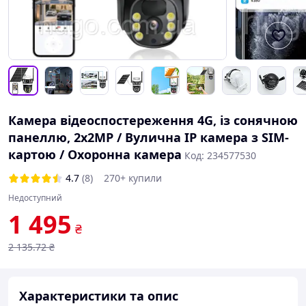
Камера відеоспостереження 4G, із сонячною
панеллю, 2x2MP / Вулична IP камера з SIM-
картою / Охоронна камера
Код: 234577530
4.7
(8)
270+ купили
Недоступний
1 495
₴
2 135
.72
₴
Характеристики та опис