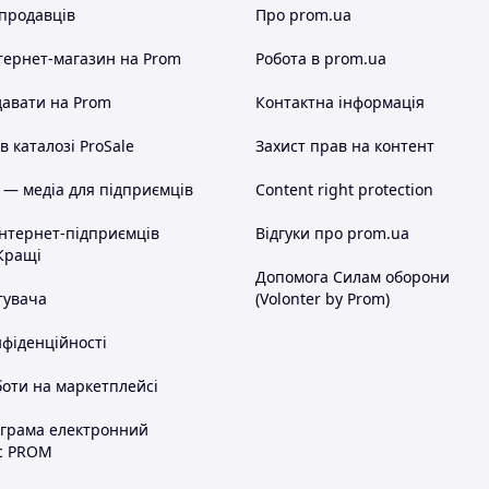
 продавців
Про prom.ua
тернет-магазин
на Prom
Робота в prom.ua
авати на Prom
Контактна інформація
 каталозі ProSale
Захист прав на контент
 — медіа для підприємців
Content right protection
інтернет-підприємців
Відгуки про prom.ua
Кращі
Допомога Силам оборони
тувача
(Volonter by Prom)
нфіденційності
оти на маркетплейсі
ограма електронний
с PROM