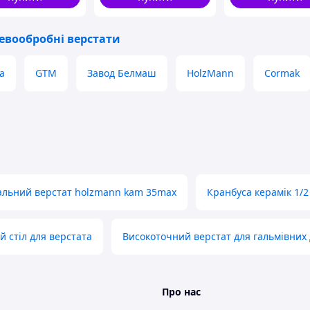
евообробні верстати
a
GTM
Завод Белмаш
HolzMann
Cormak
компанія ТехноМашСтрой пройшла процедуру
раїнський («УкрСЕПРО») та європейський («СЕ»)
та використовує систему управління якістю
льний верстат holzmann kam 35max
Кранбуса керамік 1/2
ube.com/channel/UCMFaTInvbpNWsb5Fx4XkvCQ/videos
й стіл для верстата
Високоточний верстат для гальмівних 
.youtube.com/c/ОООТехноМашСтрой/videos
Про нас