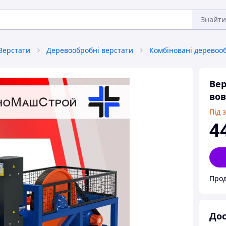
Знайти
Верстати
Деревообробні верстати
Вер
во
Під 
4
Прод
Дос