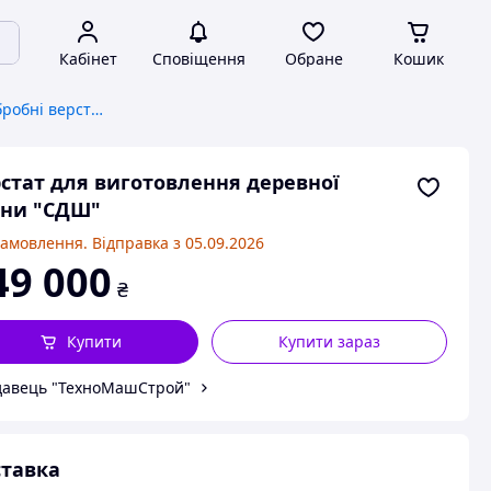
Кабінет
Сповіщення
Обране
Кошик
Комбіновані деревообробні верстати
стат для виготовлення деревної
вни "СДШ"
замовлення. Відправка з 05.09.2026
49 000
₴
Купити
Купити зараз
авець "ТехноМашСтрой"
тавка