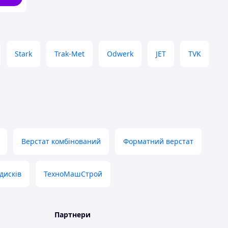
Stark
Trak-Met
Odwerk
JET
TVK
Верстат комбінований
Форматний верстат
дисків
ТехноМашСтрой
Партнери