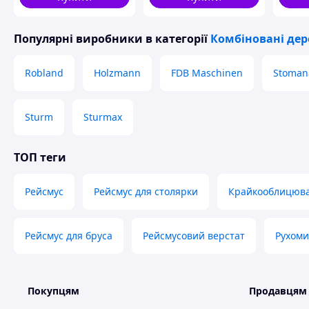
Популярні виробники
в категорії
Комбіновані дер
Robland
Holzmann
FDB Maschinen
Stoman
Sturm
Sturmax
ТОП теги
Відомий виробник сільськогосподарського обладнання 
сертифікації
. Відтепер вся продукція має відповідний ук
сертифікат відповідності. Також виробництво впровадило 
Рейсмус
Рейсмус для столярки
Крайкооблицюва
стосовно сфери діяльності стандарт ISO 9001
Відео відгуки від наших клієнтів : https://www.yout
Рейсмус для бруса
Рейсмусовий верстат
Рухоми
Огляди роботи нашого обладнання https://www
Схожі товари за характеристиками
Покупцям
Продавцям