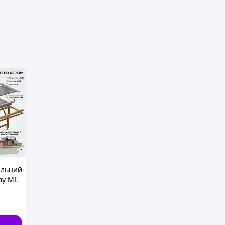
ця
альний
ву ML
 В