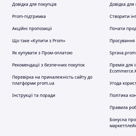
Довідка для покупців
Довідка для
Prom-підтримка
Створити ін
Акційні пропозиції
Почати прод
Що таке «Купити з Prom»
Просування в
Як купувати з Пром-оплатою
Sprava.prom
Рекомендації з безпечних покупок
Премія для 
Ecommerce.
Перевірка на приналежність сайту до
платформи prom.ua
Угода корис
Інструкції та поради
Політика ко
Правила роб
Бонусна пр
маркетплей