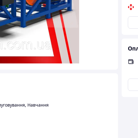
Опл
луговування
,
Навчання