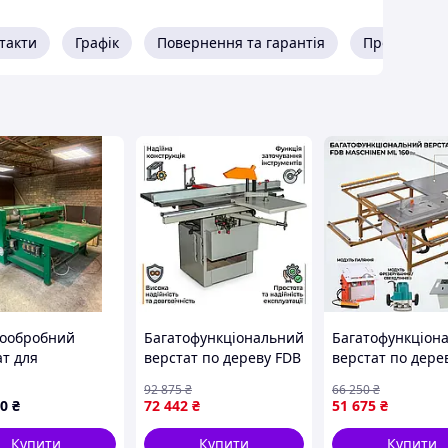
такти
Графік
Повернення та гарантія
Про продав
ообробний
Багатофункціональний
Багатофункціон
ат для
верстат по дереву FDB
верстат по дере
ення клею та
Maschinen MLQ 345 М,
160, 1.8 кВт, 220
92 875
₴
66 250
₴
3000 Вт, ширина
00
₴
72 442
₴
51 675
₴
фугування 350 мм
Купити
Купити
Купити