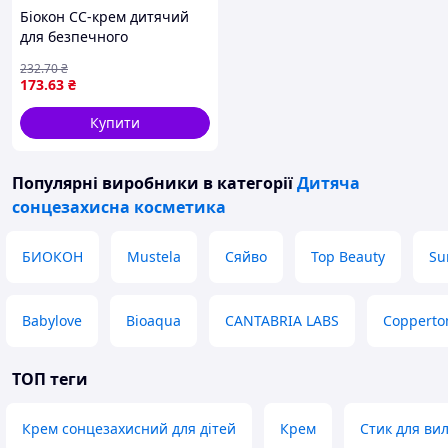
Біокон СС-крем дитячий
для безпечного
засмагання SPF50+, 90 мл
232
.70
₴
173
.63
₴
Купити
Популярні виробники
в категорії
Дитяча
сонцезахисна косметика
БИОКОН
Mustela
Сяйво
Top Beauty
Su
Babylove
Bioaqua
CANTABRIA LABS
Copperto
ТОП теги
Крем сонцезахисний для дітей
Крем
Стик для ви