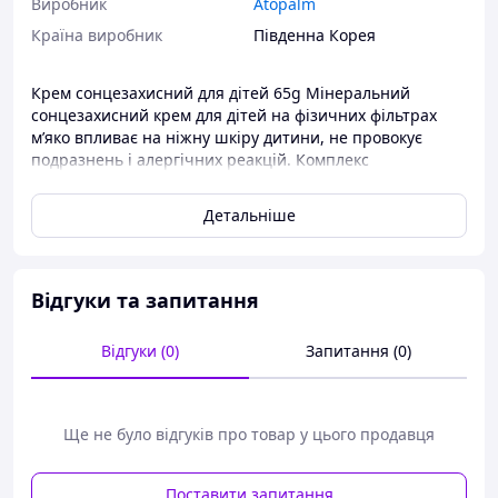
Виробник
Atopalm
Країна виробник
Південна Корея
Крем сонцезахисний для дітей 65g Мінеральний
сонцезахисний крем для дітей на фізичних фільтрах
м’яко впливає на ніжну шкіру дитини, не провокує
подразнень і алергічних реакцій. Комплекс
заспокійливих олій живить шкіру, усуває сухість і
загоює пошкодження. Основу продукту становить оксид
Детальніше
цинку (192 000 ppm) — органічний сонцезахисний
фільтр, який блокує УФ-випромінювання, захищаючи
шкіру від появи пігментних плям і сонячних опіків.
Крем на базі ламелярної емульсії має фізіологічну
Відгуки та запитання
схожість з ліпідами рогового шару шкіри. Він відновлює
цілісність тканин, зміцнює шкіру, створює ліпідну
Відгуки (0)
Запитання (0)
мантію та підвищує стійкість шкіри до зовнішніх
подразників. Властивості сонцезахисного крему:містить
фізичні фільтри; не викликає подразнень та алергічних
реакцій; усуває сухість; зволожує та загоює
Ще не було відгуків про товар у цього продавця
пошкодження; захищає шкіру від УФ-випромінювання;
зміцнює та захищає шкіру. Основні активні
компоненти:Олія соняшника глибоко живить, зволожує
Поставити запитання