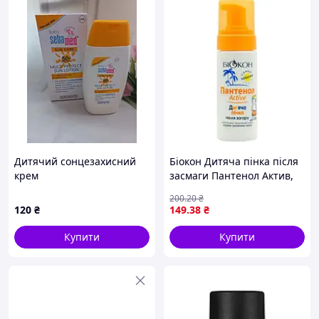
Дитячий сонцезахисний
Біокон Дитяча пінка після
крем
засмаги Пантенол Актив,
150мл
200
.20
₴
120
₴
149
.38
₴
Купити
Купити