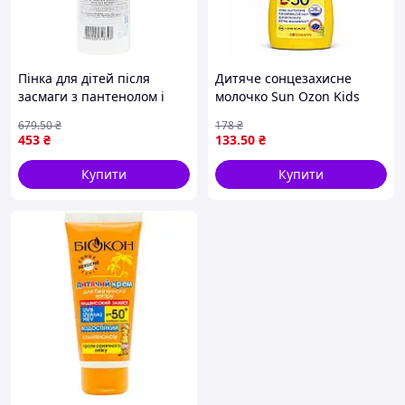
Пінка для дітей після
Дитяче сонцезахисне
засмаги з пантенолом і
молочко Sun Ozon Kids
екстрактом алое для
Sonnenmilch SPF 50, 50 мл
679
.50
₴
178
₴
зволоження і відновлення
453
₴
133
.50
₴
шкіри FLAME
Купити
Купити