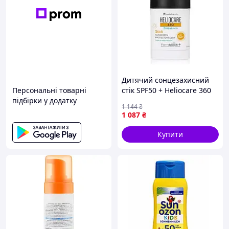
Дитячий сонцезахисний
Персональні товарні
стік SPF50 + Heliocare 360
підбірки у додатку
Pediatrics Pediatrics Stick
1 144
₴
SPF50+, 25 г
1 087
₴
Купити