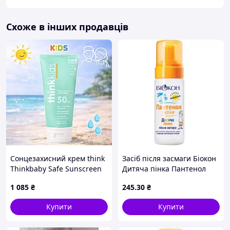
Схоже в інших продавців
Сонцезахисний крем think
Засіб після засмаги Біокон
Thinkbaby Safe Sunscreen
Дитяча пінка Пантенол
SPF 50+ з оксидом цинку
Актив 150 мл
1 085
₴
245
.30
₴
177 мл
(4820008318398) MDR
Купити
Купити