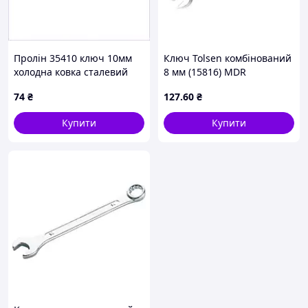
Пролін 35410 ключ 10мм
Ключ Tolsen комбінований
холодна ковка сталевий
8 мм (15816) MDR
82P18E3K40
74
₴
127
.60
₴
Купити
Купити