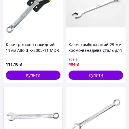
Ключ ріжково-накидний
Ключ комбінований 29 мм
11мм Alloid К-2005-11 MDR
хромо-ванадієва сталь для
ремонту й обслуговування
808
₴
автомобілів
111
.10
₴
404
₴
Купити
Купити