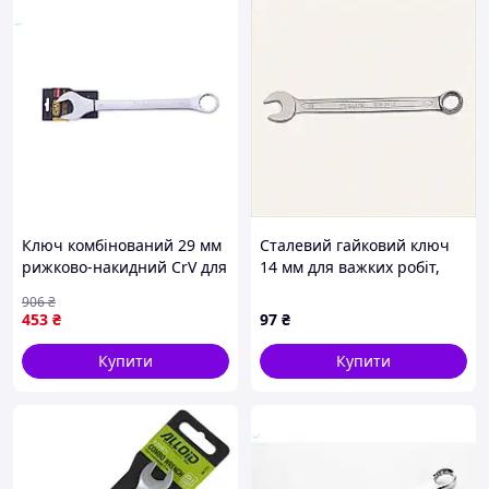
Ключ комбінований 29 мм
Сталевий гайковий ключ
рижково-накидний CrV для
14 мм для важких робіт,
ремонту й обслуговування
82K18M344
906
₴
автомобілів
453
₴
97
₴
Купити
Купити