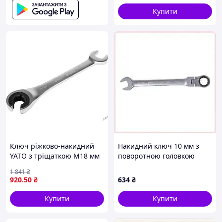
Купити
Ключ ріжково-накидний
Накидний ключ 10 мм з
YATO з тріщаткою М18 мм
поворотною головкою
длина 230 мм для
Пролайн, 821837HX9E
1 841
₴
надежного и удобного
920
.50
₴
634
₴
использования
Купити
Купити