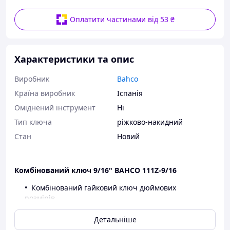
Оплатити частинами від 53 ₴
Характеристики та опис
Виробник
Bahco
Країна виробник
Іспанія
Оміднений інструмент
Ні
Тип ключа
ріжково-накидний
Стан
Новий
Комбінований ключ 9/16" BAHCO 111Z-9/16
Комбінований гайковий ключ дюймових
розмірів,
12-гранний робочий профіль
Dynamic-
Drive
мінімізує можливість
Детальніше
пошкодження граней гайки,