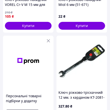
VOREL Cr-V М 15 мм для
Miol 6 мм (51-671)
надійного та якісного
210
₴
кріплення у вашому
105
₴
22
₴
інструменті
Купити
Купити
Ключ ріжково-тріскачний
Персональні товарні
12 мм. з карданом КТ-2081-
підбірки у додатку
12K Alloid MDR
327
.80
₴