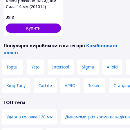
Ключ рожково-накидний
Сила 14 мм (201014)
39
₴
Купити
Популярні виробники
в категорії
Комбіновані
ключі
Toptul
Yato
Intertool
Sigma
Alloid
King Tony
CarLife
APRO
Tolsen
Стандар
ТОП теги
Ударна головка 120 мм
Динамометр із хромо-ванадієв