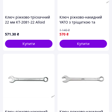
Ключ ріжково-тріскачний
Ключ ріжково-накидний
22 мм КТ-2081-22 Alloid
YATO з тріщаткою та
MDR
шарніром CrV 20 мм
1 140
₴
довжина 245 мм для
571
.30
₴
570
₴
зручного використання
Купити
Купити
Ключ ріжково-накидний
Ключ рожково-накидний