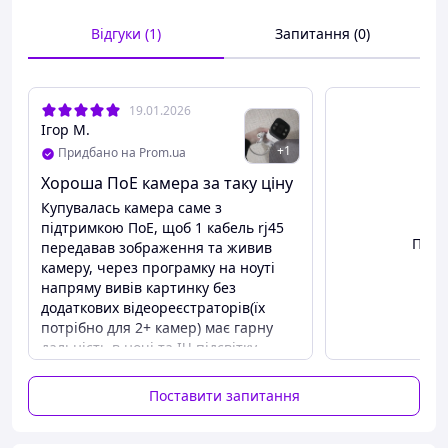
Відгуки (1)
Запитання (0)
19.01.2026
Ігор М.
+
1
Придбано на Prom.ua
Хороша ПоЕ камера за таку ціну
Камера Hiseeu HB718-PA POE AI 48-52 В (камера POE):
вбудований модуль PoE стандарту 802.3af,
Купувалась камера саме з
камера Hiseeu HB718-PA працює з NVR POE 48-52 В
підтримкою ПоЕ, щоб 1 кабель rj45
Пере
стандартом 802.3af.
передавав зображення та живив
камеру, через програмку на ноуті
Якщо у вас немає відеореєстратора POE, ви можете
напряму вивів картинку без
використовувати адаптер живлення 12 В, 1 А (не
додаткових відеореєстраторів(їх
входить до комплекту) для роботи з камерою POE.
потрібно для 2+ камер) має гарну
дальність в ночі та ІЧ підсвітку,
картинка сподобалась, кріплення
Добре працює на відкритому повітрі та в
дозволяє почіпити будь де.
приміщенні
Поставити запитання
Переваги
Міцна конструкція із суцільнометалевого матеріалу,
Ціна, зображення, підтримка ПоЕ,
IP66, водо- та пилонепроникна, морозостійка,