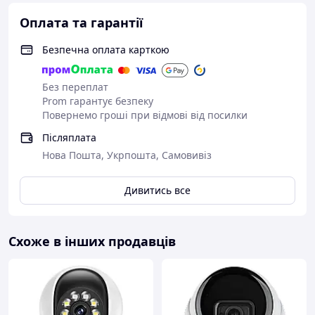
вбудовані динамік і мікрофон у камеру. Коли ви
Оплата та гарантії
працюєте в офісі та часто перебуваєте в відрядженнях,
ви зможете подбати про свою сім'ю, ця система підійде
Безпечна оплата карткою
саме вам.
Без переплат
Prom гарантує безпеку
Повернемо гроші при відмові від посилки
Післяплата
Нова Пошта, Укрпошта, Самовивіз
Дивитись все
Схоже в інших продавців