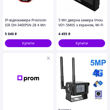
руху для камери, включно з виявленням людського
тіла, виявленням перетину лінії, виявленням
вторгнення та виявленням певного регіону.
IP-відеокамера Provision
5 Мп дверна камера Imou
ISR DH-340IPSN-28 4 Мп
VD1-5M0S з екраном, Wi-Fi
Білий (302488)
5 040
₴
4 455
₴
Купити
Купити
Камера