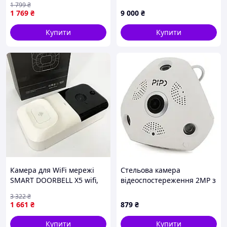
1 799
₴
1 769
₴
9 000
₴
Купити
Купити
Кольорова й інфрачервона підсвітка
Модернізоване джерело білого світла високої
потужності. Він здатний робити багатобарвні знімки
вночі.
Ви також можете вибрати режим: інфрачервона
підсвітка. Після цього камера буде показувати чорно-
біле зображення.
Денне бачення, нічне бачення, повне нічне бачення.
Камера для WiFi мережі
Стельова камера
Три нічні режими на вибір.
SMART DOORBELL X5 wifi,
відеоспостереження 2MP з
Хороша камера для дому
ІЧ підсвічуванням, PiPo /
3 322
₴
Камери квартири UJ-94
Вайфай камера вулична /
1 661
₴
879
₴
IP камера панорамна
Купити
Купити