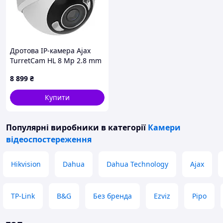
Дротова IP-камера Ajax
TurretCam HL 8 Mp 2.8 mm
Білий (12230)
8 899
₴
Купити
Популярні виробники
в категорії
Камери
відеоспостереження
Hikvision
Dahua
Dahua Technology
Ajax
TP-Link
B&G
Без бренда
Ezviz
Pipo