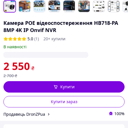
Камера POE відеоспостереження HB718-PA
8MP 4K IP Onvif NVR
5.0
(1)
20+ купили
В наявності
2 550
₴
2 700
₴
Купити
Купити зараз
100%
Продавець DronZPua