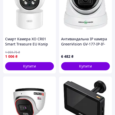
Роздільна здатність 5 МП/4K, зображення Ultra HD
Смарт Камера XO CR01
Антивандальна IP камера
Smart Treasure EU Колір
GreenVision GV-177-IP-IF-
Білий
DOS80-30 SD
1 059
.75
₴
1 006
₴
6 482
₴
Купити
Купити
Настроювані події виявлення руху
Ви можете створити кілька налаштувань виявлення