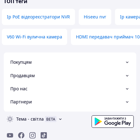
ТОП теги
Безперервне записування 24/7
Мережевий відеореєстратор. Завдяки жорсткому диску
Ip PoE відеореєстратори NVR
Hiseeu nvr
Ip камер
місткістю 1 ТБ або 4 ТБ користувачі отримують надійне
безперервне записування 24 години на добу, 7 днів на
тиждень і запис тільки за рухом.
V60 Wi-Fi вулична камера
HDMI передавач приймач 10
Покупцям
Продавцям
Про нас
Партнери
Тема
-
світла
BETA
Універсальне рішення Plug&Play