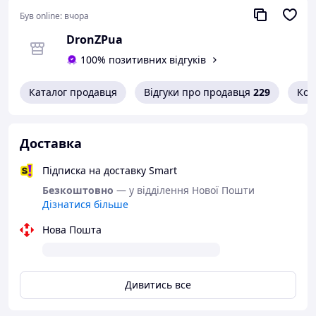
легкість налаштування, швидкий
термостійка. Витримувати температуру від -20 °C до 50
Був online:
вчора
монтаж.
°C
DronZPua
100% позитивних відгуків
Каталог продавця
Відгуки про продавця
229
Кон
Доставка
Підписка на доставку Smart
Безкоштовно
— у відділення Нової Пошти
Дізнатися більше
Нова Пошта
Дивитись все
IP-к
амера PoE з двостороннім аудіозв'язком
За потреби ви можете слухати та говорити через