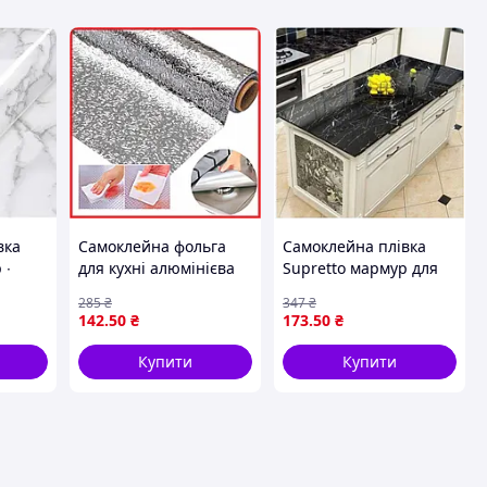
вка
Самоклейна фольга
Самоклейна плівка
 ∙
для кухні алюмінієва
Supretto мармур для
плівка для оновлення
оновлення інтер'єру
285
₴
347
₴
60 см
меблів і захисту стін
чорна вологостійка
142
.50
₴
173
.50
₴
для меблів і стін
Купити
Купити