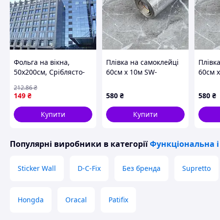
Фольга на вікна,
Плівка на самоклейці
Плівк
50х200см, Сріблясто-
60см х 10м SW-
60см 
синя / Плівка від сонця
00002387
00002
212
.86
₴
на вікна /
149
₴
580
₴
580
₴
Двостороння
сонцезахисна плівка
Купити
Купити
на вікна
Популярні виробники
в категорії
Функціональна і
Sticker Wall
D-C-Fix
Без бренда
Supretto
Hongda
Oracal
Patifix