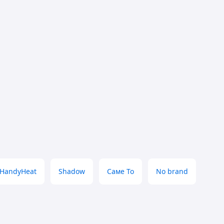
HandyHeat
Shadow
Саме То
No brand