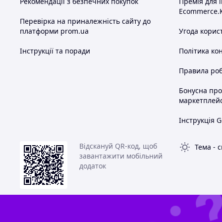
Рекомендації з безпечних покупок
Премія для 
Ecommerce.
Перевірка на приналежність сайту до
платформи prom.ua
Угода корис
Інструкції та поради
Політика ко
Правила роб
Бонусна пр
маркетплей
Інструкція G
Відскануй QR-код, щоб
Тема
-
с
завантажити мобільний
додаток