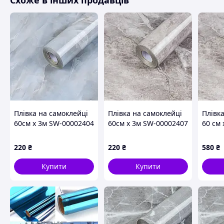
Схоже в інших продавців
Плівка на самоклейці
Плівка на самоклейці
Плівк
60см х 3м SW-00002404
60см х 3м SW-00002407
60 см 
00002
220
₴
220
₴
580
₴
Купити
Купити