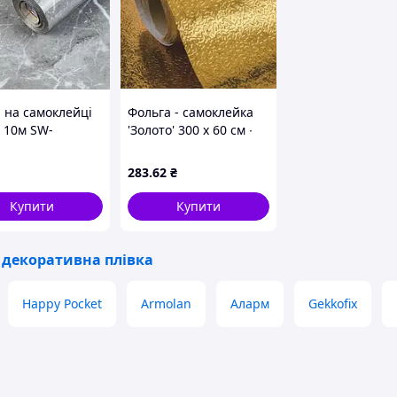
а на самоклейці
Фольга - самоклейка
х 10м SW-
'Золото' 300 х 60 см ∙
387
Самоклеюча захисна
фольга плівка для
283
.62
₴
кухонних та інших
поверхонь, стійка до
Купити
Купити
жиру, води
 декоративна плівка
Happy Pocket
Armolan
Аларм
Gekkofix