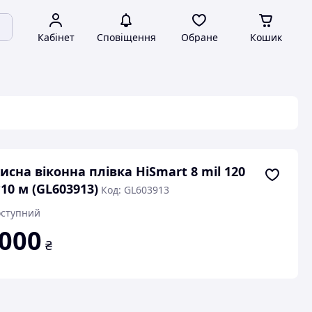
Кабінет
Сповіщення
Обране
Кошик
исна віконна плівка HiSmart 8 mil 120
10 м (GL603913)
Код: GL603913
ступний
 000
₴