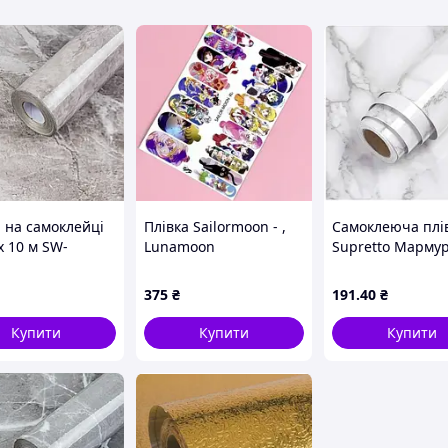
а на самоклейці
Плівка Sailormoon - ,
Самоклеюча плі
х 10 м SW-
Lunamoon
Supretto Мармур
391
Самоклейка для
поверхонь, 300x
375
₴
191
.40
₴
Купити
Купити
Купити