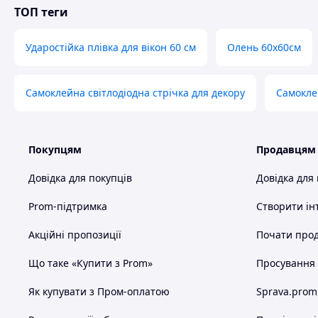
ТОП теги
Ударостійка плівка для вікон 60 см
Олень 60х60см
Самоклейна світлодіодна стрічка для декору
Самокле
Покупцям
Продавцям
Довідка для покупців
Довідка для
Prom-підтримка
Створити ін
Акційні пропозиції
Почати прод
Що таке «Купити з Prom»
Просування в
Як купувати з Пром-оплатою
Sprava.prom