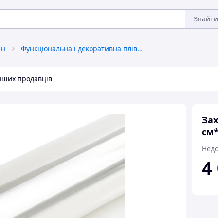
Знайти
ін
Функціональна і декоративна плівка
інших продавців
Зах
см*
Недо
4