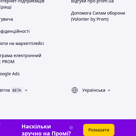
інтернет-підприємців
Відгуки про prom.ua
Кращі
Допомога Силам оборони
тувача
(Volonter by Prom)
нфіденційності
оти на маркетплейсі
ограма електронний
с PROM
oogle Ads
вітла
Українська
BETA
Наскільки
Розказати
зручно на Промі?