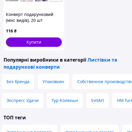
Конверт подарунковий
(мікс видів), 20 шт
[tsi302975-ТСІ]
116
₴
Купити
Популярні виробники
в категорії
Листівки та
подарункові конверти
Без бренда
Упаковкин
Собственное производств
Экспресс Удачи
Тур-Колекшн
SvitArt
HM fur
ТОП теги