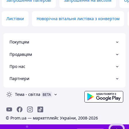
Запрошення паперові
Запрошення на весілля
Ор
Листівки
Новорічна вітальня листівка з конвертом
Покупцям
Продавцям
Про нас
Партнери
Тема
-
світла
BETA
© Prom.ua — маркетплейс України, 2008-2026