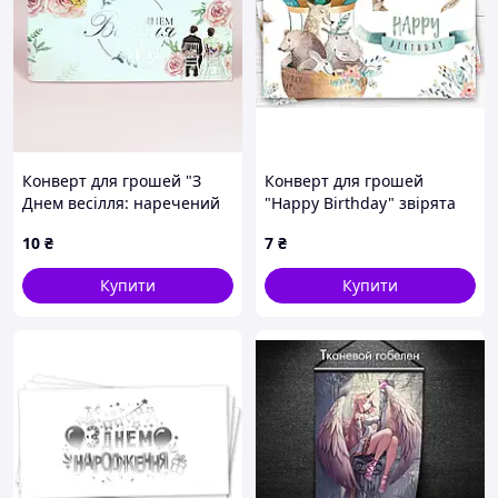
Конверт для грошей "З
Конверт для грошей
Днем весілля: наречений
"Happy Birthday" звірята
та наречена" срібло
на повітряній кулі
10
₴
7
₴
Купити
Купити