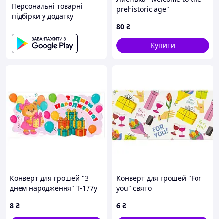
Персональні товарні
prehistoric age"
підбірки у додатку
80
₴
Купити
Конверт для грошей "З
Конверт для грошей "For
днем народження" Т-177у
you" свято
(1) "Jumbi"
8
₴
6
₴