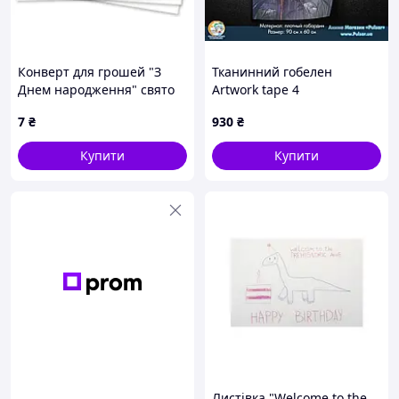
Конверт для грошей "З
Тканинний гобелен
Днем народження" свято
Artwork tape 4
(срібло на білому)
7
₴
930
₴
Купити
Купити
Листівка "Welcome to the