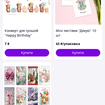
Конверт для грошей
Міні листівки "Дякую" 10
"Happy Birthday"
шт
ведмедики на святі
7
₴
43
₴/упаковка
Купити
Купити