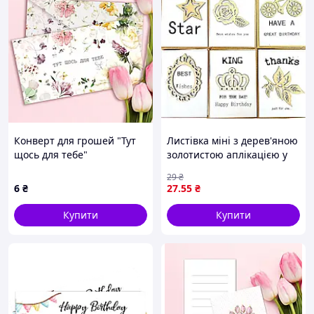
Конверт для грошей "Тут
Листівка міні з дерев'яною
щось для тебе"
золотистою аплікацією у
крафт конверті 1910
29
₴
Імпорт
6
₴
27
.55
₴
Купити
Купити