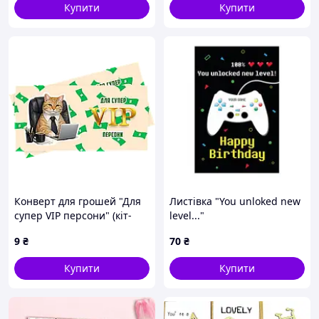
Купити
Купити
Конверт для грошей "Для
Листівка "You unloked new
супер VIP персони" (кіт-
level..."
бізнесмен)
9
₴
70
₴
Купити
Купити