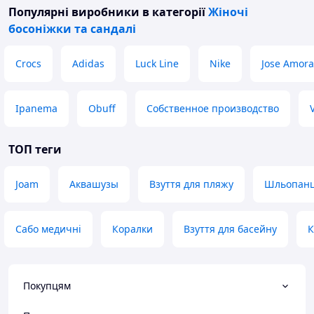
Популярні виробники
в категорії
Жіночі
босоніжки та сандалі
Crocs
Adidas
Luck Line
Nike
Jose Amora
Ipanema
Obuff
Собственное производство
ТОП теги
Joam
Аквашузы
Взуття для пляжу
Шльопанці
Сабо медичні
Коралки
Взуття для басейну
К
Покупцям