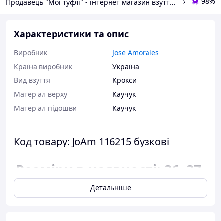
98%
Продавець "Мої туфлі" - інтернет магазин взуття на всі випадки життя.
Характеристики та опис
Виробник
Jose Amorales
Країна виробник
Україна
Вид взуття
Крокси
Матеріал верху
Каучук
Матеріал підошви
Каучук
Код товару: JoAm 116215 бузкові
Розміри в наявності: 36, 37,
38, 39, 40.
Детальніше
Відповідність розміру до
довжини устілки: