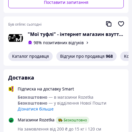
Поставити запитання
Або задайте запитання на
simashkevichr@ukr.net
Всі товари магазину -->
Був online:
сьогодні
"Мої туфлі" - інтернет магазин взуття на всі випадки життя.
Крокси "Jose
98% позитивних відгуків
Amorales".
Український аналог
Каталог продавця
Відгуки про продавця
968
Кон
Crocs.
Доставка
Взуття від українського виробника.
Підписка на доставку Smart
Зроблена на італійському обладнанні
Безкоштовно
— в магазини Rozetka
і з того ж самого матеріалу, що і
Безкоштовно
— у відділення Нової Пошти
оригінальні Crocs, які стоять на
Дізнатися більше
порядок дорожче.
Матеріал ЕВА (етиленвінілацетат) -
Магазини Rozetka
Безкоштовно
екологічно чистий спінений каучук,
На замовлення від 200 ₴ до 15 кг і 120 см
міцний, еластичний, стійкий до