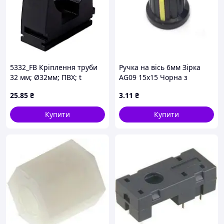
5332_FB Кріплення труби
Ручка на вісь 6мм Зірка
32 мм; Ø32мм; ПВХ; t
AG09 15x15 Чорна з
застосування -25+60 °с;
жовтим покажчиком
25
.85
₴
3
.11
₴
чорне; для фіксації
жорстких та гофрованих
Купити
Купити
труб