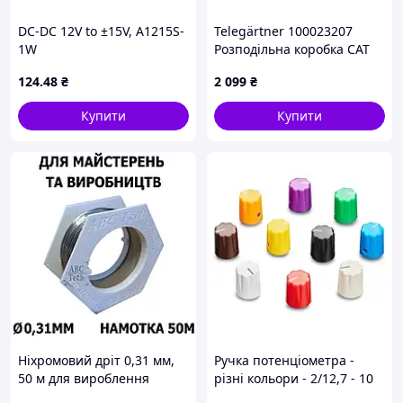
DC-DC 12V to ±15V, A1215S-
Telegärtner 100023207
1W
Розподільна коробка CAT
6a 2 шт.
124
.48
₴
2 099
₴
Купити
Купити
Ніхромовий дріт 0,31 мм,
Ручка потенціометра -
50 м для вироблення
різні кольори - 2/12,7 - 10
нагрівальних елементів
штук