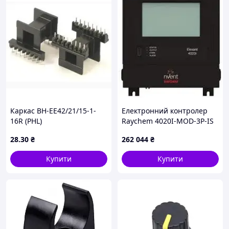
Каркас BH-EE42/21/15-1-
Електронний контролер
16R (PHL)
Raychem 4020I-MOD-3P-IS
4020I 10380024
28
.30
₴
262 044
₴
Купити
Купити