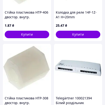
Стійка пластикова HTP-406
Колодка для реле 14F-1Z-
двостор. внутр.
A1 H=20mm
різьбленням М4x6мм
1
.87
₴
25
.47
₴
Купити
Купити
Стійка пластикова HTP-308
Telegärtner 100021394
двостор. внутр.
Білий роздільник