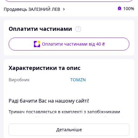
100%
Продавець ЗАЛІЗНИЙ ЛЕВ
Оплатити частинами
Оплатити частинами від 40 ₴
Характеристики та опис
Виробник
TOMZN
Раді бачити Вас на нашому сайті!
Тримач поставляється в комплекті з запобіжниками
потужністю 32 Ампер (один тримач + 2 запобіжники).
Запобіжник постійного струму – один із важливих
Детальніше
елементів систем сонячної енергетики. Плавкий