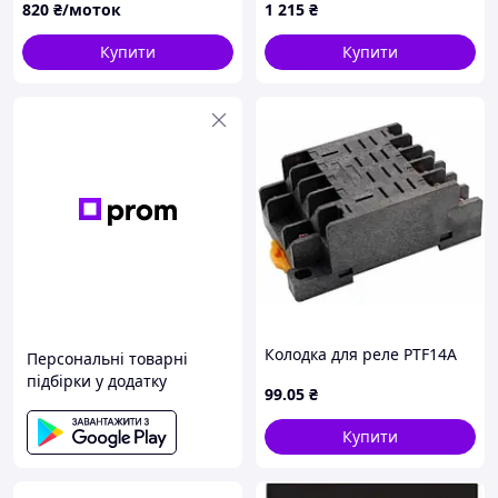
820
₴/моток
1 215
₴
Купити
Купити
Колодка для реле PTF14A
Персональні товарні
підбірки у додатку
99
.05
₴
Купити