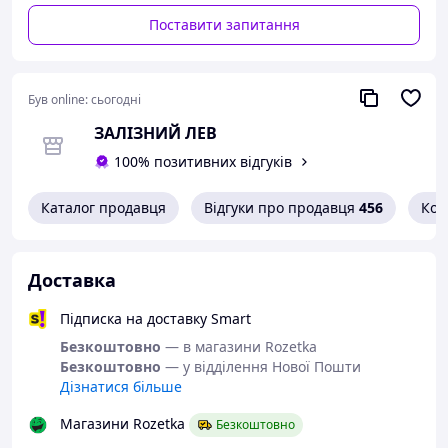
меншою номіналу встановлених запобіжників!
Поставити запитання
Був online:
сьогодні
ЗАЛІЗНИЙ ЛЕВ
100% позитивних відгуків
Каталог продавця
Відгуки про продавця
456
Кон
Доставка
Підписка на доставку Smart
Безкоштовно
— в магазини Rozetka
Безкоштовно
— у відділення Нової Пошти
Дізнатися більше
Магазини Rozetka
Безкоштовно