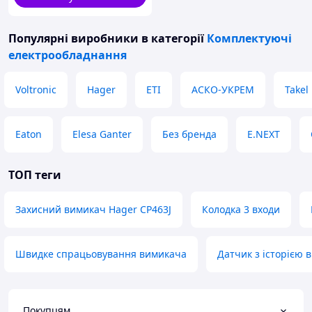
Популярні виробники
в категорії
Комплектуючі
електрообладнання
Voltronic
Hager
ETI
АСКО-УКРЕМ
Takel
Eaton
Elesa Ganter
Без бренда
E.NEXT
ТОП теги
Захисний вимикач Hager CP463J
Колодка 3 входи
Швидке спрацьовування вимикача
Датчик з історією
Покупцям