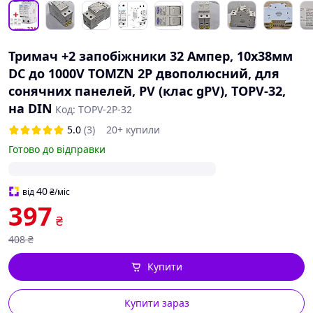
Тримач +2 запобіжники 32 Ампер, 10x38мм
DC до 1000V TOMZN 2Р двополюсний, для
сонячних панелей, PV (клас gPV), TOPV-32,
на DIN
Код: TOPV-2P-32
5.0
(3)
20+ купили
Готово до відправки
40
від
₴
/міс
397
₴
408
₴
Купити
Купити зараз