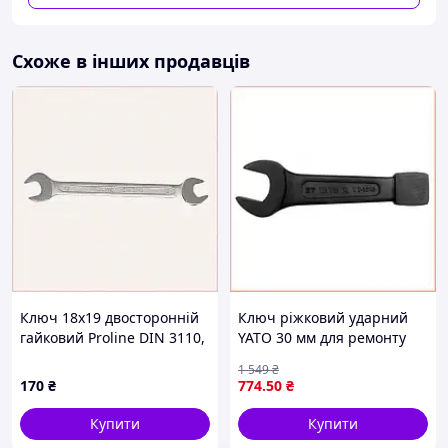
вага: 8 г,
Вироблено компанією BAHCO в Німеччині
Схоже в інших продавців
Таблиця товарів
Ключ 18х19 двосторонній
Ключ ріжковий ударний
гайковий Proline DIN 3110,
YATO 30 мм для ремонту
8218E3A29
техніки з хромо-
1 549
₴
ванадієвою сталлю 187 мм
170
₴
774
.50
₴
Купити
Купити