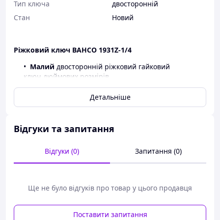
Тип ключа
двосторонній
Стан
Новий
Ріжковий ключ BAHCO 1931Z-1/4
Малий
двосторонній ріжковий гайковий
ключ дюймових розмірів,
підходить для ремонту телекомунікацій,
радіоелектроніки, точної механіки,
Детальніше
однаковий розмір з обох сторін,
кут робочого профілю 82.5º та 15º до рукоятки
дозволяє працювати
Відгуки та запитання
інструментом в обмеженому просторі,
матеріал: високоякісна легована сталь,
Відгуки (0)
Запитання (0)
обробка: хромонікелеве мікроматове покриття,
Технічні характеристики:
Розмір:
1/4"
,
Ще не було відгуків про товар у цього продавця
L: 80 мм,
a1: 2.5 мм,
b1: 12.5 мм,
Поставити запитання