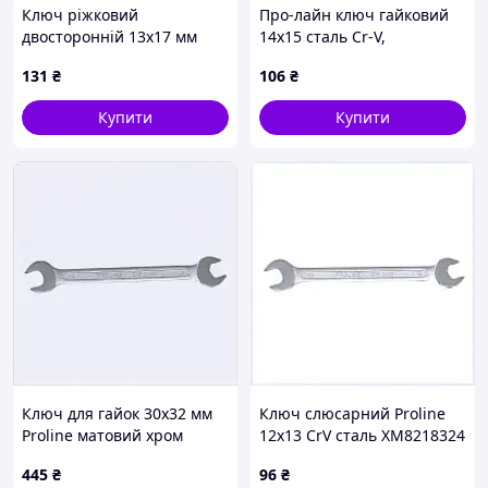
Ключ ріжковий
Про-лайн ключ гайковий
двосторонній 13х17 мм
14х15 сталь Cr-V,
Proline сталь K8P2183H25
821MB8326T
131
₴
106
₴
Купити
Купити
Ключ для гайок 30х32 мм
Ключ слюсарний Proline
Proline матовий хром
12х13 CrV сталь XM8218324
82183B35B
445
₴
96
₴