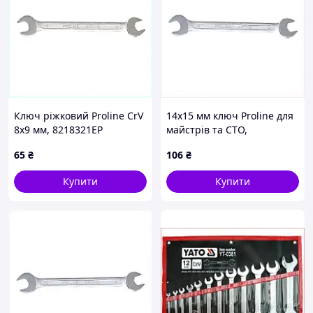
Ключ ріжковий Proline CrV
14х15 мм ключ Proline для
8х9 мм, 8218321EP
майстрів та СТО,
82AM18326
65
₴
106
₴
Купити
Купити