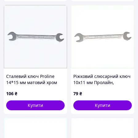
Сталевий ключ Proline
Ріжковий слюсарний ключ
14*15 мм матовий хром
10х11 мм Пролайн,
82B18P326
82183KA22T
106
₴
79
₴
Купити
Купити