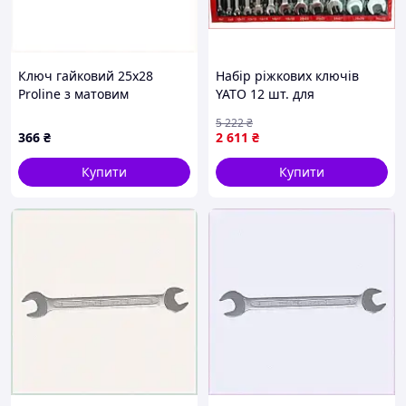
Ключ гайковий 25х28
Набір ріжкових ключів
Proline з матовим
YATO 12 шт. для
покриттям, 821B8333M
професійних майстерень
5 222
₴
хромадієві 6х7 30х32 мм
366
₴
2 611
₴
Купити
Купити