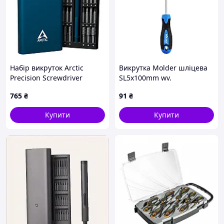
Набір викруток Arctic
Викрутка Molder шліцева
Precision Screwdriver
SL5x100mm wv.
Toolkit (AETLS00001A)
765
₴
91
₴
Купити
Купити