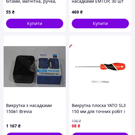
бітами, магнітна, ручка,
насадками EMTOP, 30 шт
кольори
(EBST03006)
55
₴
469
₴
Купити
Купити
Викрутка з насадками
Викрутка плоска YATO SL3
150в1 Brevia
150 мм для точних робіт і
ремонту з високою якістю
196
₴
виготовлення
1 167
₴
98
₴