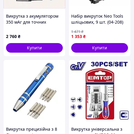
Викрутка з акумулятором
Набір викруток Neo Tools
350 мАг для точних
шліцьових, 9 шт. (04-208)
механічних робіт
— Доступний
1 471
₴
24E6CB4259
2 760
₴
1 353
₴
Купити
Купити
Викрутка прецизійна з 8
Викрутка універсальна з