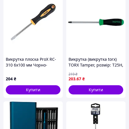
Викрутка плоска ProX RC-
Викрутка (викрутка torx)
310 6x100 мм Чорно-
TORX Tamper, розмір: T25H,
жовтогарячий (A-N-0192)
довжина: 100 мм, довжина
219
₴
2: 215 мм TOPTUL FEAB2510
204
₴
203
.67
₴
Купити
Купити