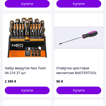
Купити
Купити
Вироблено компаниією HAZET в Німеччині
Набір викруток Neo Tools
Отвёртка крестовая
04-210 37 шт
магнитная MASTERTOOL
PZ2х150 мм ручка с TPR
2 399
₴
96
₴
покрытием 48-5915
57A0K3295
Купити
Купити