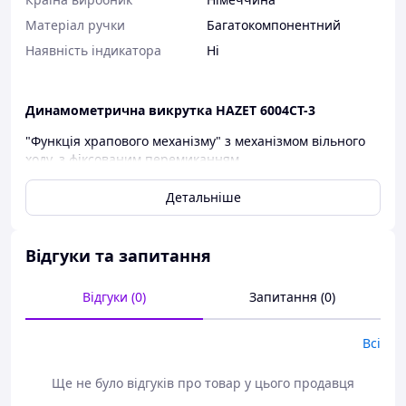
Матеріал ручки
Багатокомпонентний
Наявність індикатора
Ні
Динамометрична викрутка HAZET 6004CT-3
"Функція храпового механізму" з механізмом вільного
ходу, з фіксованим перемиканням
вправо / вліво - забезпечує швидку роботу завдяки
плавному перехопленню при роботі з
Детальніше
різьбовими з'єднаннями, навіть у обмеженому
монтажному просторі.
Відгуки та запитання
Відмінна читаність налаштування крутного
моменту завдяки великій та зручній захищеній
шкалі,
Відгуки (0)
Запитання (0)
коротка відстань спрацьовування (36°),
ергономічне спрацьовування та чітко чутний
Всі
сигнал,
тримач біт із швидкороз'ємним замком – зручна
Ще не було відгуків про товар у цього продавця
зміна біт однією рукою,
механізм спуску виготовлений з