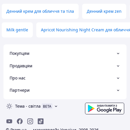
Денний крем для обличчя та тіла
Денний крем zen
Milk gentle
Apricot Nourishing Night Cream для обличч
Покупцям
Продавцям
Про нас
Партнери
Тема
-
світла
BETA
© Prom.ua — маркетплейс України, 2008-2026