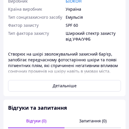
Виробник
БІОКОН
Країна виробник
Україна
Тип сонцезахисного засобу
Емульсія
Фактор захисту
SPF 60
Тип фактора захисту
Широкий спектр захисту
від УФА/УФБ
Створює на шкірі зволожувальний захисний бар'єр,
запобігає передчасному фотостарінню шкіри та появі
пігментних плям, які спричинені негативним впливом
сонячних променів на шкіру навіть в умовах міста.
Швидко поглинається. Невидимий на шкірі.
Детальніше
Гіалуронова кислота та рослинний колаген сприяють
збереженню вологи в шкірі.
ЗАСТОСУВАННЯ.
Наносити на шкіру обличчя, шиї та
Відгуки та запитання
зону декольте перед виходом на вулицю. Можна
використовувати як денний крем.
Відгуки (0)
Запитання (0)