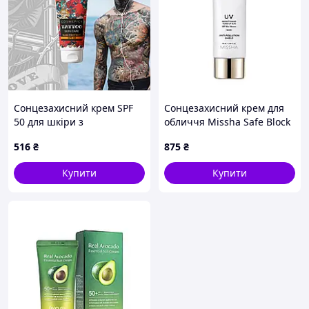
Сонцезахисний крем SPF
Сонцезахисний крем для
50 для шкіри з
обличчя Missha Safe Block
татуюванням, 50 мл
RX Brightening Tone Up
516
₴
875
₴
Cosmepick Tattoo Sun
Sun SPF 50+ PA++++ White,
Protect SPF 50,
50 мл
Купити
Купити