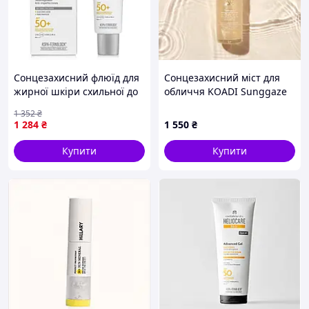
Сонцезахисний флюїд для
Сонцезахисний міст для
жирної шкіри схильної до
обличчя KOADI Sunggaze
акне Heliocare 360°
Sheer-Glowing Mist
1 352
₴
Acnimat SPF50+, 50 мл
Sunscreen SPF 50 75 мл
1 284
₴
1 550
₴
Купити
Купити