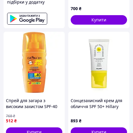
підбірки у додатку
50 RoBeauty, 50 г
700
₴
Купити
Спрей для загара з
Сонцезахисний крем для
високим захистом SPF-40
обличчя SPF 50+ Hillary
для чутливої шкіри
VitaSun Daily Defense
768
₴
зволожуючий для захисту
Cream, 40 мл
512
₴
893
₴
від сонячних опіків. SPICY
Купити
Купити