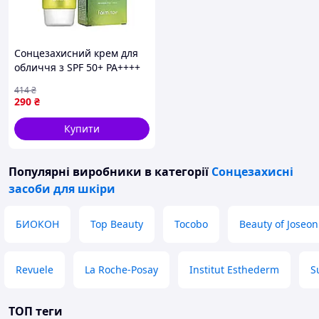
Сонцезахисний крем для
обличчя з SPF 50+ PA++++
FarmStay Real Avocado, 70
414
₴
мл
290
₴
Купити
Популярні виробники
в категорії
Сонцезахисні
засоби для шкіри
БИОКОН
Top Beauty
Tocobo
Beauty of Joseon
Revuele
La Roche-Posay
Institut Esthederm
S
ТОП теги