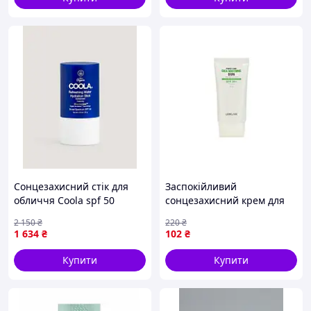
Сонцезахисний стік для
Заспокійливий
обличчя Coola spf 50
сонцезахисний крем для
Refreshing Water Hydration
обличчя Lebelage Perfect
2 150
₴
220
₴
Stick 22g
Care Cica Soothing Sun 50 г
1 634
₴
102
₴
Купити
Купити