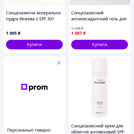
Сонцезахисна мінеральна
Сонцезахисний
пудра бежева з SPF 30+
антиоксидантний гель для
Sun Mineral Brush Powder
тіла Cantabria Labs
1 144
₴
SPF 30+ Warm Medium
HELIOCARE 360 ADVANCED
1 005
₴
1 087
₴
Tone Hil 8154P5P46
GEL SPF 50+, 250 мл
Купити
Купити
Сонцезахисний крем для
Персональні товарні
обличчя антивіковий SPF-