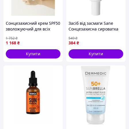
Сонцезахисний крем SPF50
Засіб від засмаги Sane
зволожуючий для всіх
Сонцезахисна сироватка
типів шкіри з
для обличчя SPF30 30 мл
1 752
₴
549
₴
пробіотиками та
(4820266832360)
1 168
₴
384
₴
екстрактом рису. BROWN
Купити
Купити