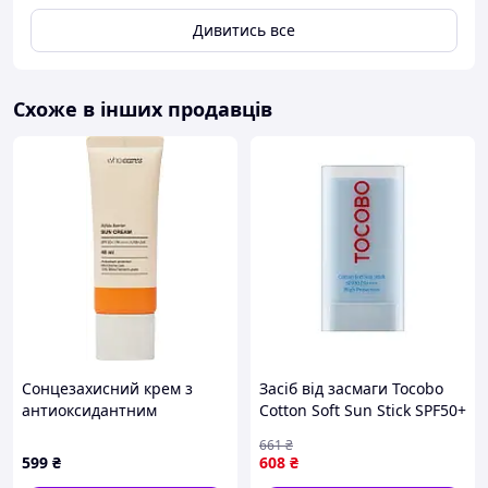
Дивитись все
Схоже в інших продавців
Сонцезахисний крем з
Засіб від засмаги Tocobo
антиоксидантним
Cotton Soft Sun Stick SPF50+
захистом Who Cares Bifida
PA++++ 19 г
661
₴
Barrier Sun Cream, 40 мл
(8809835060041) (y664123)
599
₴
608
₴