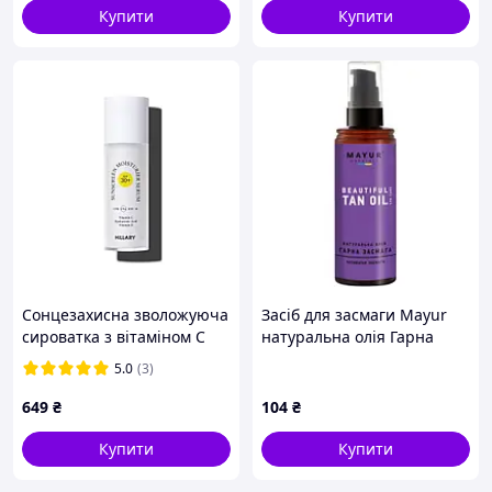
Купити
Купити
Сонцезахисна зволожуюча
Засіб для засмаги Mayur
сироватка з вітаміном С
натуральна олія Гарна
SPF30 Hillary Sunscreen
засмага 120 мл
5.0
(3)
moisturier serum Vitamin C
(4820189560746)
SPF30, 30 мл
649
₴
104
₴
Купити
Купити