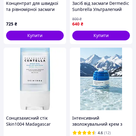
Концентрат для швидкої
Засіб від засмаги Dermedic
та рівномірної засмаги
Sunbrella Ультралегкий
BIOBAZA SUN, 50 мл
захисний флюїд SPF 50+
800
₴
Для судинної та
725
₴
640
₴
гіперактивної шкіри 40 мл
5901643177584
Купити
Купити
Сонцезахисний стік
Інтенсивний
Skin1004 Madagascar
зволожувальний крем з
Centella HYALU-CICA Silky-
березовим соком ROUND
4.6
(12)