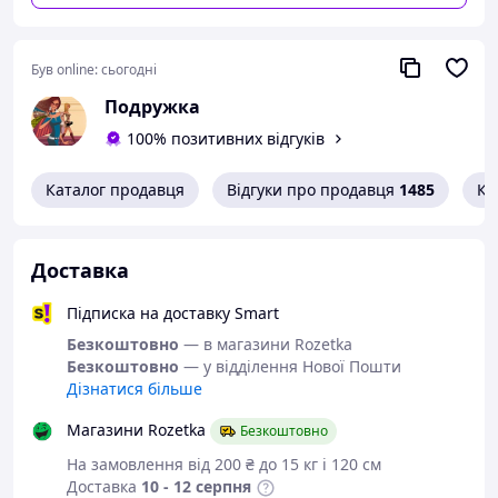
Можлива індивідуальна чутливість до компонентів.
Перед використанням слід провести тест на алергію.
Призначений лише для зовнішнього застосування. При
Був online:
сьогодні
потраплянні в очі негайно промийте їх водою.
Подружка
Склад
100% позитивних відгуків
Aqua, Ethylhexyl Methoxycinnamate, Diethylamino
Hydroxybenzoyl HexylBenzoate, Dicaprylyl Carbonate,
MethyleneBis-Benzotriazolyl Tetramethylbutylphenol
Каталог продавця
Відгуки про продавця
1485
Ко
(nano), Ethylhexyl Triazone, Caprylic/CapricTriglyceride,
Bis-EthylhexyloxyphenolMethoxyphenylTriazine (and)
PolymethylMethacrylate, Decyl Glucoside,
Доставка
PropyleneGlycol, XanthanGum, Glycerin, Disodium
Cetearyl Sulfosuccinate, Sodium Polyacrylate, Oryza Sativa
Підписка на доставку Smart
(Rice) Starch, CO2 AloeBarbadensisLeafExtract,
TocopherylAcetate, AscorbicAcid 2-Glucoside,
Безкоштовно
— в магазини Rozetka
Ethylhexylglycerin, Phenoxyethanol, Parfum
Безкоштовно
— у відділення Нової Пошти
Дізнатися більше
об'єм
: 50 мл
Магазини Rozetka
Безкоштовно
виробник:
Україна,Soika
На замовлення від 200 ₴ до 15 кг і 120 см
Доставка
10 - 12 серпня