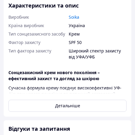
Характеристики та опис
Виробник
Soika
Країна виробник
Україна
Тип сонцезахисного засобу
Крем
Фактор захисту
SPF 50
Тип фактора захисту
Широкий спектр захисту
від УФА/УФБ
Сонцезахисний крем нового покоління –
ефективний захист та догляд за шкірою
Сучасна формула крему поєднує високоефективні УФ-
фільтри нового покоління та потужний доглядовий
комплекс, що забезпечує надійний захист від
Детальніше
шкідливого впливу сонячних променів і допомагає
зберегти здоров'я та молодість шкіри.
Максимальний захист від сонця та передчасного
старіння
Відгуки та запитання
Фотостабільні фільтри ефективно блокують UVA/UVB-