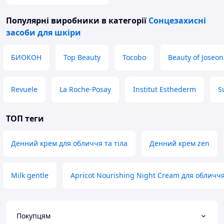
Популярні виробники
в категорії
Сонцезахисні
засоби для шкіри
БИОКОН
Top Beauty
Tocobo
Beauty of Joseon
Revuele
La Roche-Posay
Institut Esthederm
S
ТОП теги
Денний крем для обличчя та тіла
Денний крем zen
Milk gentle
Apricot Nourishing Night Cream для обличч
Покупцям