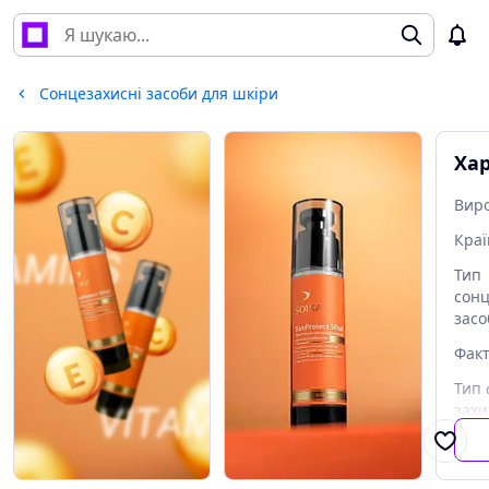
Сонцезахисні засоби для шкіри
Ха
Вир
Краї
Тип
сонц
засо
Факт
Тип 
захи