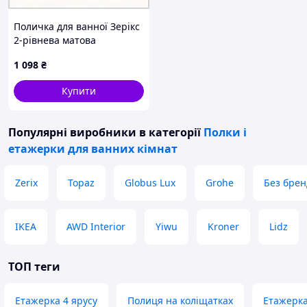
Поличка для ванної Зерікс
2-рівнева матова
54B5H15C83
1 098
₴
Купити
Популярні виробники
в категорії
Полки і
етажерки для ванних кімнат
Zerix
Topaz
Globus Lux
Grohe
Без брен
IKEA
AWD Interior
Yiwu
Kroner
Lidz
ТОП теги
Етажерка 4 ярусу
Полиця на коліщатках
Етажерка