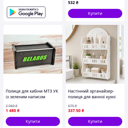
532
₴
Купити
Полиця для кабіни МТЗ УК
Настінний органайзер-
із зеленим написом
полиця для ванної кухні
Білорус і пластиковим
дитячий три рівні білий із
2 960
₴
675
₴
дашком для залізниці
метеликами для
1 480
₴
337
.50
₴
зберігання речей
Купити
Купити