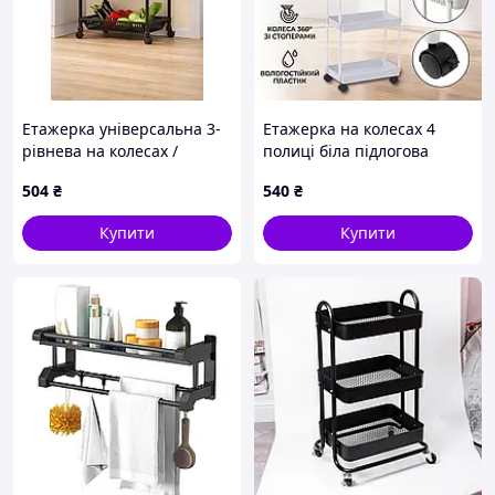
Етажерка універсальна 3-
Етажерка на колесах 4
рівнева на колесах /
полиці біла підлогова
Стелаж з трьома ярусами
Storage rack AN906
504
₴
540
₴
для кухні та ванної кімнати
Купити
Купити