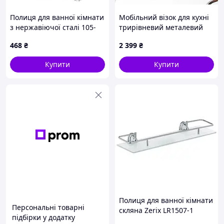
Полиця для ванної кімнати
Мобільний візок для кухні
з нержавіючої сталі 105-
трирівневий металевий
20-22 • Полиця для
HP-46-5
468
₴
2 399
₴
рушників та аксесуарів
Купити
Купити
Полиця для ванної кімнати
Персональні товарні
скляна Zerix LR1507-1
підбірки у додатку
(LL1407)