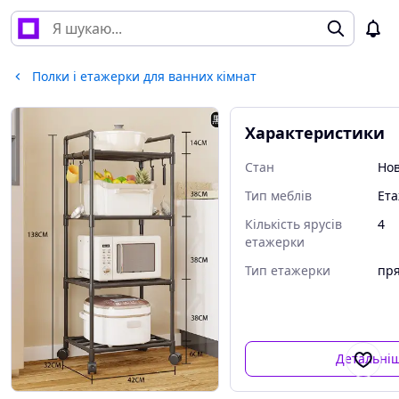
Полки і етажерки для ванних кімнат
Характеристики
Стан
Но
Тип меблів
Ет
Кількість ярусів
4
етажерки
Тип етажерки
пр
Детальні