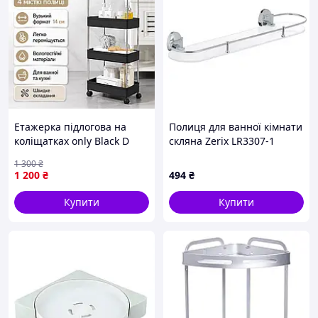
Етажерка підлогова на
Полиця для ванної кімнати
коліщатках only Black D
скляна Zerix LR3307-1
220-4 / Полиця підлогова
(LL1435)
1 300
₴
на колесах / Пересувний
1 200
₴
494
₴
органайзер 4 полиці
Купити
Купити