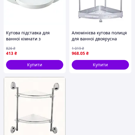
Кутова підставка для
Алюмінієва кутова полиця
ванної кімнати з
для ванної двоярусна
багатофункціональним
універсальна HP-46-3 _mx
826
₴
1 019
₴
використанням і стильним
413
₴
968
.05
₴
дизайном
Купити
Купити