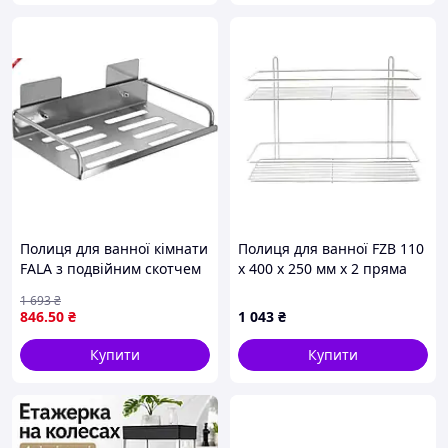
Полиця для ванної кімнати
Полиця для ванної FZB 110
FALA з подвійним скотчем
x 400 x 250 мм x 2 пряма
3M розміри 300х40х115 мм
нержавейка (9A164)
1 693
₴
для зручного зберігання
846
.50
₴
1 043
₴
Купити
Купити