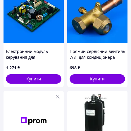
Електронний модуль
Прямий сервісний вентиль
керування для
7/8" для кондиціонера
кондиціонера Samsung
1 271
₴
698
₴
DB92-05043A
Купити
Купити