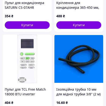
Пульт для кондиціонера
Кріплення для
SATURN CS-07AHR
кондиціонера 365-450 мм,
комплект 2 шт.
354
₴
488
₴
Купити
Купити
Пульт для TCL Free Match
Ізоляційна трубка 10 мм
18000 BTU inverter
для мідної трубки 3/8" (2 м)
для кондиціонера
404
₴
16
.60
₴