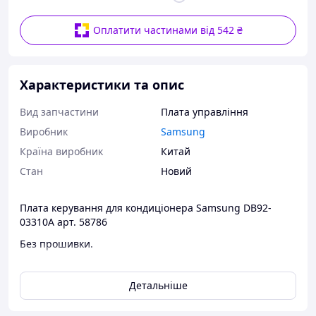
Оплатити частинами від 542 ₴
Характеристики та опис
Вид запчастини
Плата управління
Виробник
Samsung
Країна виробник
Китай
Стан
Новий
Плата керування для кондиціонера Samsung DB92-
03310A арт. 58786
Без прошивки.
Наші запчастини подарують
нове життя Вашій улюбленій
Детальніше
техніці.
Працівники магазину