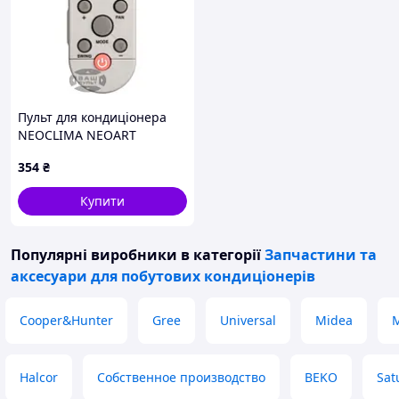
Пульт для кондиціонера
NEOCLIMA NEOART
INVERTER NS-09AHXIS/NU-
354
₴
09AHXI
Купити
Популярні виробники
в категорії
Запчастини та
аксесуари для побутових кондиціонерів
Cooper&Hunter
Gree
Universal
Midea
Halcor
Собственное производство
BEKO
Sat