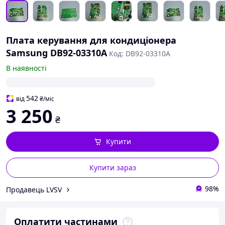
Плата керування для кондиціонера
Samsung DB92-03310A
Код: DB92-03310A
В наявності
542
від
₴
/міс
3 250
₴
Купити
Купити зараз
98%
Продавець LVSV
Оплатити частинами