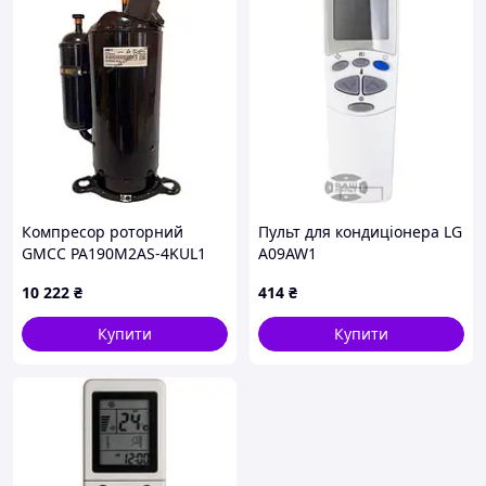
Компресор роторний
Пульт для кондиціонера LG
GMCC PA190M2AS-4KUL1
A09AW1
(18630 BTU) під R410A
10 222
₴
414
₴
Купити
Купити