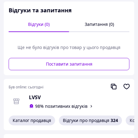
допоможуть зробити
правильний вибір
Відгуки та запитання
необхідних запчастин.
У нас
Ви отримаєте
не тільки
Відгуки (0)
Запитання (0)
якісні запчастини, але й
гарне обслуговування, і
швидке надсилання
Ще не було відгуків про товар у цього продавця
замовлень.
Працюємо для
Вас!
Поставити запитання
Був online:
сьогодні
LVSV
98% позитивних відгуків
Каталог продавця
Відгуки про продавця
324
Кон