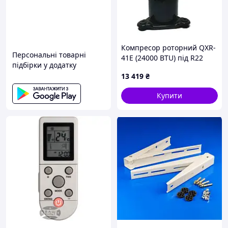
Компресор роторний QXR-
Персональні товарні
41E (24000 BTU) під R22
підбірки у додатку
13 419
₴
Купити