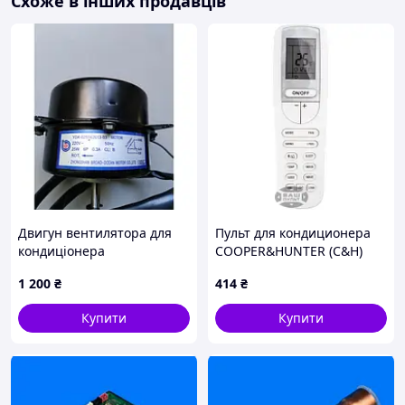
Схоже в інших продавців
Двигун вентилятора для
Пульт для кондиционера
кондиціонера
COOPER&HUNTER (C&H)
YDK025S62013-03 (25W)
CH-S12FTXE (WI-FI)
1 200
₴
414
₴
Купити
Купити