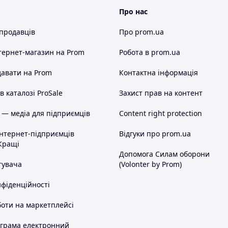
Про нас
 продавців
Про prom.ua
тернет-магазин
на Prom
Робота в prom.ua
авати на Prom
Контактна інформація
 каталозі ProSale
Захист прав на контент
 — медіа для підприємців
Content right protection
інтернет-підприємців
Відгуки про prom.ua
Кращі
Допомога Силам оборони
тувача
(Volonter by Prom)
нфіденційності
оти на маркетплейсі
ограма електронний