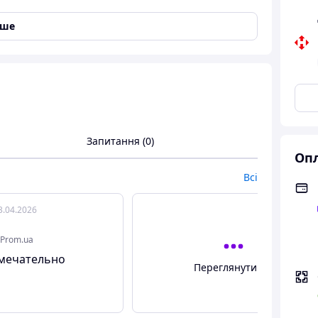
іше
актор PF - коефіцієнт потужності)
Запитання (0)
Опл
Всі
3.04.2026
Prom.ua
амечательно
Переглянути всі