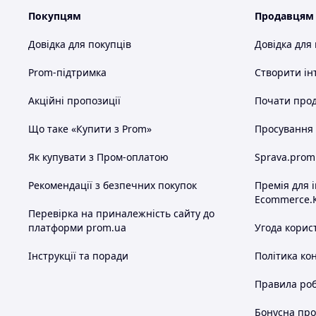
Покупцям
Продавцям
Довідка для покупців
Довідка для
Prom-підтримка
Створити ін
Акційні пропозиції
Почати прод
Що таке «Купити з Prom»
Просування в
Як купувати з Пром-оплатою
Sprava.prom
Рекомендації з безпечних покупок
Премія для 
Ecommerce.
Перевірка на приналежність сайту до
платформи prom.ua
Угода корис
Інструкції та поради
Політика ко
Правила роб
Бонусна пр