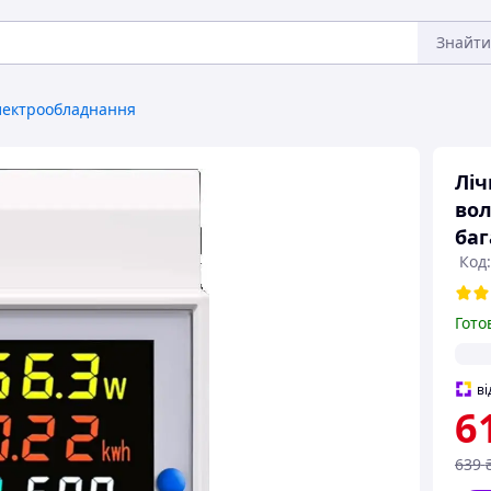
Знайти
лектрообладнання
Ліч
вол
баг
Код
Гото
ві
6
639