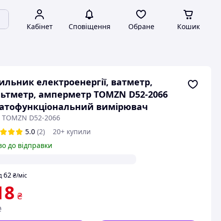
Кабінет
Сповіщення
Обране
Кошик
ильник електроенергії, ватметр,
ьтметр, амперметр TOMZN D52-2066
атофункціональний вимірювач
: TOMZN D52-2066
5.0
(2)
20+ купили
во до відправки
62
д
₴
/міс
18
₴
₴