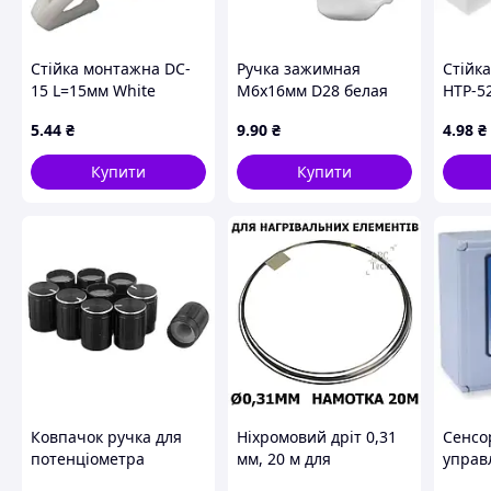
Стійка монтажна DC-
Ручка зажимная
Стійк
15 L=15мм White
М6х16мм D28 белая
HTP-52
внутр
5
.44
₴
9
.90
₴
4
.98
₴
М5x2
Купити
Купити
Ковпачок ручка для
Ніхромовий дріт 0,31
Сенсо
потенціометра
мм, 20 м для
управ
енкодера, 10шт,
виготовлення
Acs-30