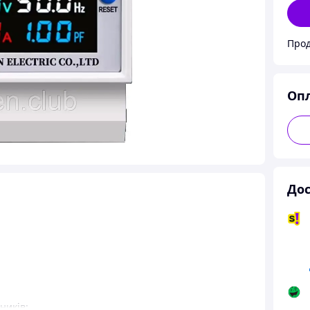
Прод
Оп
Дос
ників: