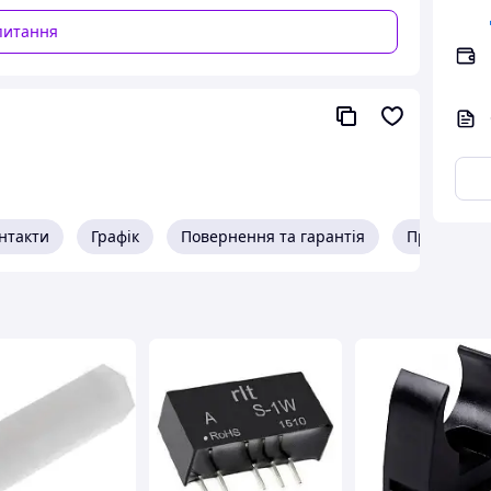
питання
нтакти
Графік
Повернення та гарантія
Про прода