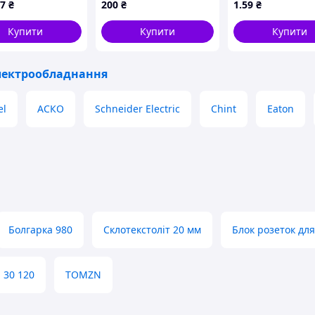
87
₴
200
₴
1
.59
₴
44022626)
елементів та ремонту.
Купити
Купити
Купити
лектрообладнання
el
АСКО
Schneider Electric
Chint
Eaton
Болгарка 980
Склотекстоліт 20 мм
Блок розеток для
 30 120
TOMZN