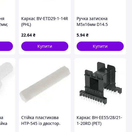
ня
Каркас BV-ETD29-1-14R
Ручка затискна
2мм;
(PHL)
М5х16мм D14.5
ння
черная
22
.64
₴
5
.94
₴
; для
х та
Купити
Купити
б
ва
Стійка пластикова
Каркас BH-EE55/28/21-
айка
HTP-545 із двостор.
1-20RD (PET)
внутр. різьбою