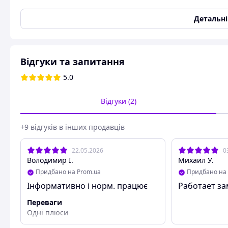
Потужність яка використовується в даний момент
Детальн
Кількість спожитої електроенергії (лічильник)
Напруга змінного струму мережі
Частота змінного струму мережі
Відгуки та запитання
Амперметр
5.0
Виміри ефективності використання електроенергії (поверф
Відгуки (2)
+9 відгуків в інших продавців
22.05.2026
0
Володимир І.
Михаил У.
Придбано на Prom.ua
Придбано на 
Інформативно і норм. працює
Работает з
Переваги
Одні плюси