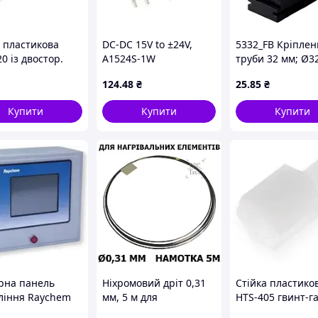
а пластикова
DC-DC 15V to ±24V,
5332_FB Кріплен
0 із двостор.
A1524S-1W
труби 32 мм; Ø3
. різьбою
ПВХ; t застосува
124
.48
₴
25
.85
₴
0мм
-25+60 °с; чорне
фіксації жорстки
Купити
Купити
Купити
гофрованих тру
рна панель
Ніхромовий дріт 0,31
Стійка пластико
ління Raychem
мм, 5 м для
HTS-405 гвинт-г
-Eu-Uit3 для Acs-
нагрівальних
М4x5+6мм