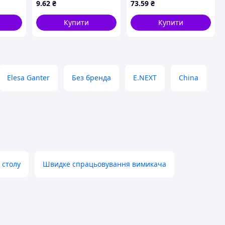
9
.62
₴
73
.59
₴
М5x45мм
Купити
Купити
Elesa Ganter
Без бренда
E.NEXT
China
 столу
Швидке спрацьовування вимикача