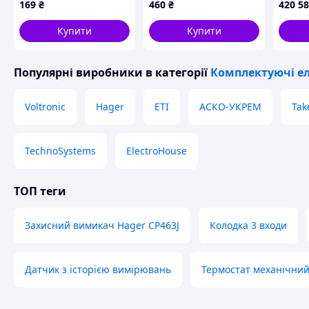
169
₴
460
₴
420 5
алюміній, 14мм
нагрівальних
30 (12
елементів
Купити
Купити
Популярні виробники
в категорії
Комплектуючі е
Voltronic
Hager
ETI
АСКО-УКРЕМ
Tak
TechnoSystems
ElectroHouse
ТОП теги
Захисний вимикач Hager CP463J
Колодка 3 входи
Датчик з історією вимірювань
Термостат механічний