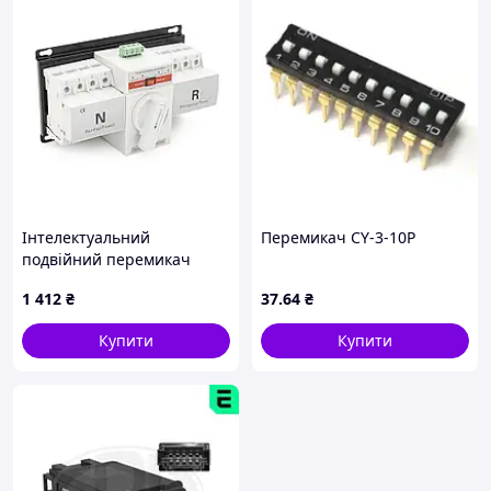
Інтелектуальний
Перемикач CY-3-10P
подвійний перемикач
живлення WHTQ2-63 / 4P
1 412
₴
37
.64
₴
Купити
Купити