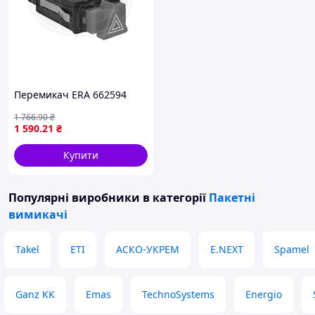
Перемикач ERA 662594
1 766
.90
₴
1 590
.21
₴
Купити
Популярні виробники
в категорії
Пакетні
вимикачі
Takel
ETI
АСКО-УКРЕМ
E.NEXT
Spamel
Ganz KK
Emas
TechnoSystems
Energio