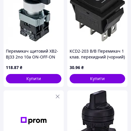
Перемикач щитовий XB2-
KCD2-203 B/B Перемикач 1
BJ33 2no 10a ON-OFF-ON
клав. перекидний (чорний)
Чорний
A0140040106 для комутації
118
.87
₴
30
.96
₴
низьковольтних
електричних кіл керування
Купити
Купити
та живлення