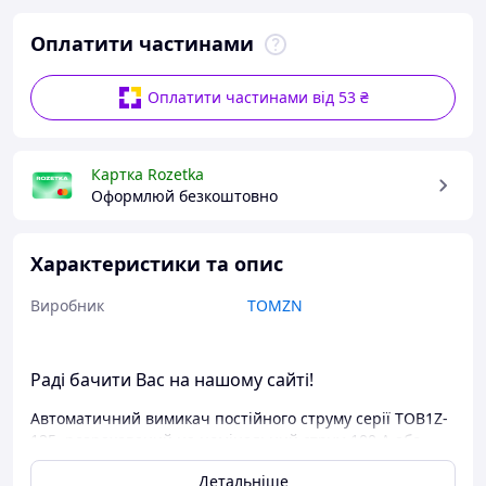
Оплатити частинами
Оплатити частинами від 53 ₴
Картка Rozetka
Оформлюй безкоштовно
Характеристики та опис
Виробник
TOMZN
Раді бачити Вас на нашому сайті!
Автоматичний вимикач постійного струму серії TOB1Z-
125, розрахований на номінальний струм 100 А або
менше, номінальна напруга постійного струму
Детальніше
становить до 1000V.