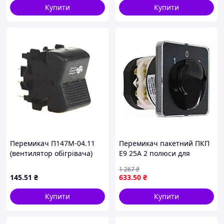
Купити
Купити
Перемикач П147М-04.11
Перемикач пакетний ПКП
(вентилятор обігрівача)
Е9 25А 2 полюси для
(вир-во AGH)
ручної комутації
1 267
₴
електричних кіл 400В 660В
145
.51
₴
633
.50
₴
Купити
Купити