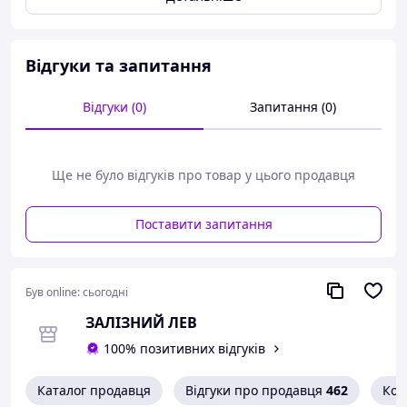
Місце кріплення проводу має розмір 10х10мм2 та
розраховано на кріплення проводу перетином до
50мм2.
Відгуки та запитання
Використовується для захисту від перевантаження, від
Відгуки (0)
Запитання (0)
короткого замикання та для можливості відключити
джерело струму.
Часто використовуються в системах ДБЖ,
акумуляторних збірках на 12V, 24V, 36V, 48V ,72V та
Ще не було відгуків про товар у цього продавця
більше вольт, та в системах сонячних
електрогенеруючих установок де постійна напруга
Поставити запитання
менше 1000V.
Продукти відповідають стандарту IEC60898, GB10963l
Був online:
сьогодні
ЗАЛІЗНИЙ ЛЕВ
100% позитивних відгуків
Каталог продавця
Відгуки про продавця
462
Кон