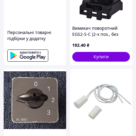
Вимикач поворотний
Персональні товарні
EGS2-S-C (2-х поз., без
підбірки у додатку
фіксації 0-1, 45°, чорний)
192
.40
₴
Купити