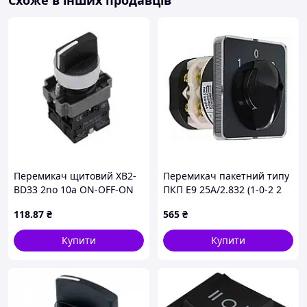
Схоже в інших продавців
Перемикач щитовий XB2-
Перемикач пакетний типу
BD33 2no 10a ON-OFF-ON
ПКП Е9 25А/2.832 (1-0-2 2
Чорний
полюса) ТМ АСКО
118
.87
₴
565
₴
Купити
Купити