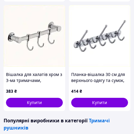
Вішалка для халатів хром з
Планка-вішалка 30 см для
3-ма тримачами,
верхнього одягу та сумок,
354H2227A
E33X99363
383
₴
414
₴
Купити
Купити
Популярні виробники
в категорії
Тримачі
рушників