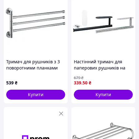
Тримач для рушників з 3
Настінний тримач для
поворотними планками
паперових рушників на
Zerix LR113 (LL1487)
липучці компактний
679
₴
органайзер для кухні та
539
₴
339
.50
₴
ванної
Купити
Купити