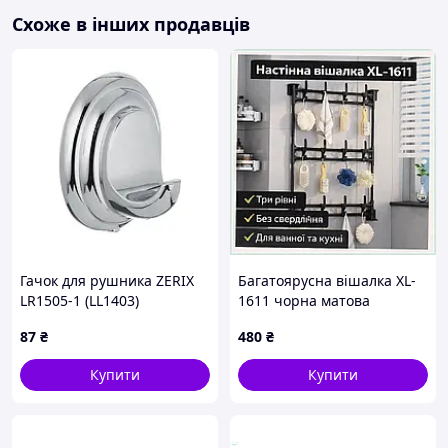
Схоже в інших продавців
Гачок для рушника ZERIX
Багатоярусна вішалка XL-
LR1505-1 (LL1403)
1611 чорна матова
настінна M4A806P592
87
₴
480
₴
Купити
Купити