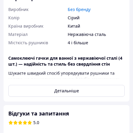
Виробник
Без бренду
Колір
Сірий
Країна виробник
Китай
Матеріал
Нержавіюча сталь
Місткість рушників
4 і більше
Самоклеючі гачки для ванної з нержавіючої сталі (4
шт.) — надійність та стиль без свердління стін
Шукаєте швидкий спосіб упорядкувати рушники та
халати, не пошкоджуючи кахель? Набір самоклеючих
гачків із нержавіючої сталі — це ідеальне поєднання
Детальніше
функціональності та сучасного дизайну. Завдяки
надійній клейовій основі монтаж займає лічені секунди,
а елегантний сріблястий колір гармонійно доповнює
будь-який інтер'єр.
Відгуки та запитання
Чому варто обрати ці гачки:
5.0
Монтаж без зусиль:
Забудьте про дриль та
пил. Потужна самоклеюча основа дозволяє