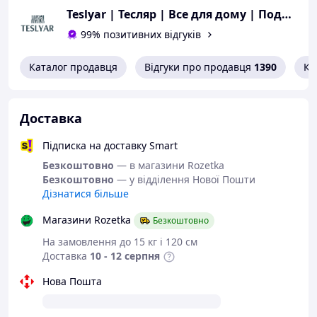
Матеріал:
нержавіюча сталь;
Teslyar | Тесляр | Все для дому | Подарунки | Гурт
Тип кріплення:
самоклеюча основа (без
99% позитивних відгуків
свердління);
Кількість у наборі:
4 шт.;
Розмір одного гачка:
4,5 х 4,5 см;
Каталог продавця
Відгуки про продавця
1390
Ко
Максимальне навантаження:
до 10 кг;
Колір:
сріблястий.
Увага! Аксесуари зображені на фото до комплекту не
Доставка
входять.
Підписка на доставку Smart
Зробіть вашу ванну кімнату зручнішою вже сьогодні.
Замовляйте набір сталевих гачків за вигідною
Безкоштовно
— в магазини Rozetka
ціною!
Безкоштовно
— у відділення Нової Пошти
Дізнатися більше
Магазини Rozetka
Безкоштовно
На замовлення до 15 кг і 120 см
Доставка
10 - 12 серпня
Нова Пошта