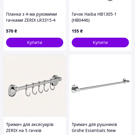
Планка з 4-ма рухомими
Гачок Haiba HB1305-1
гачками ZERIX LR3315-4
(HB0446)
(LL1447)
570
₴
155
₴
Купити
Купити
Тримач для аксесуарів
Тримач для рушників
ZERIX на 5 гачків
Grohe Essentials New