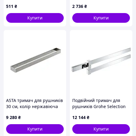
настінний, M181P3708
(40366001)
511
₴
2 736
₴
Купити
Купити
ASTA тримач для рушників
Подвійний тримач для
30 см, колір нержавіюча
рушників Grohe Selection
сталь
Cube (40768000)
9 280
₴
12 144
₴
Купити
Купити