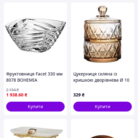
Фруктовниця Facet 330 мм
Цукерниця скляна із
8078 BOHEMIA
кришкою дворівнева Ø 10
см ваза конфетница
2 154
₴
коричнева HP-YH-81
1 938
.60
₴
329
₴
Купити
Купити