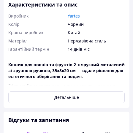
Характеристики та опис
Виробник
Yartes
Колір
Чорний
Країна виробник
Китай
Матеріал
Нержавіюча сталь
Гарантійний термін
14 днів міс
Кошик для овочів та фруктів 2-х ярусний металевий
зі зручною ручкою, 35х8х20 см — вдале рішення для
естетичного зберігання та подачі.
Ефектна багатоярусна підставка дозволяє грамотно
сортувати продукти та оригінально подавати їх на стіл.
Детальніше
Завдяки оптимальному розміру фруктовниця вміщує
достатню кількість плодів для всієї родини. З таким
кошиком корисний перекус завжди буде на виду, що
допомагає урізноманітнити щоденний раціон
Відгуки та запитання
здоровими продуктами.
Органайзер для фруктів: основні особливості та