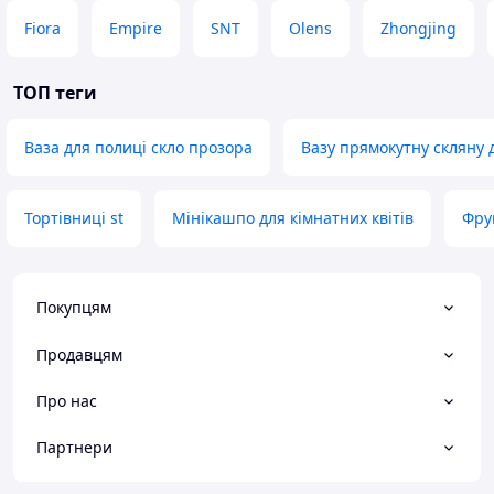
Fiora
Empire
SNT
Olens
Zhongjing
ТОП теги
Ваза для полиці скло прозора
Вазу прямокутну скляну д
Тортівниці st
Мінікашпо для кімнатних квітів
Фру
Покупцям
Продавцям
Про нас
Партнери