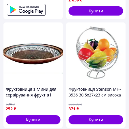
Купити
Фруктовниця з глини для
Фруктовниця Stenson MH-
сервірування фруктів і
3536 30,5х27х23 см висока
закусок 26 5 см
якість
504
₴
556
.50
₴
натуральний посуд ТМ
252
₴
371
₴
ЕТНО КЕРАМІКА
Купити
Купити