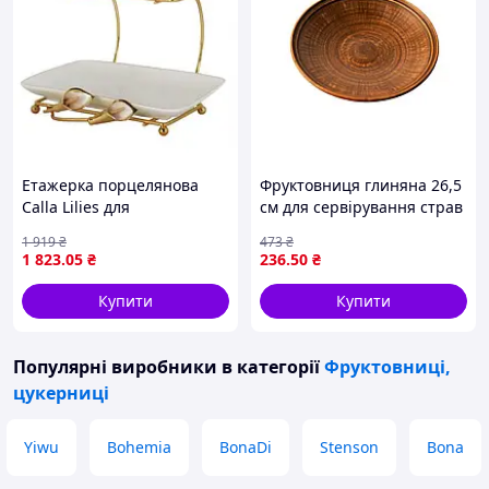
Етажерка порцелянова
Фруктовниця глиняна 26,5
Calla Lilies для
см для сервірування страв
сервірування столу HP-7-4
натуральна екологічна
1 919
₴
473
₴
_mx
посудина для фруктів
1 823
.05
₴
236
.50
₴
Купити
Купити
Популярні виробники
в категорії
Фруктовниці,
цукерниці
Yiwu
Bohemia
BonaDi
Stenson
Bona