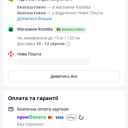
Розміри:
35 х 8 х 20 см.
Матеріал:
високоміцна нержавіюча сталь,
Безкоштовно
— в магазини Rozetka
натуральне дерево.
Безкоштовно
— у відділення Нової Пошти
Колір:
чорний.
Дізнатися більше
Конструкція:
двоярусна з переносною ручкою.
Магазини Rozetka
Безкоштовно
Увага! Аксесуари зображені на фото до комплекту не
входять.
На замовлення до 15 кг і 120 см
Доставка
10 - 12 серпня
Підставка продається в яскравій картонній коробці,
тому може стати чудовим подарунком на будь-яке
Нова Пошта
свято. Зробіть свою кухню більш затишною та
організованою.
Замовляйте стильну фруктовницю в
один клік вже зараз!
Дивитись все
Оплата та гарантії
Безпечна оплата карткою
Без переплат