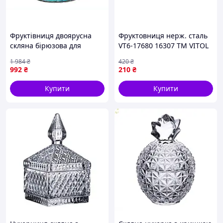
Фруктівниця двоярусна
Фруктовниця нерж. сталь
скляна бірюзова для
VT6-17680 16307 ТМ VITOL
сервірування столу з
1 984
₴
420
₴
золотим обідком ТМ
992
₴
210
₴
BONADI
Купити
Купити