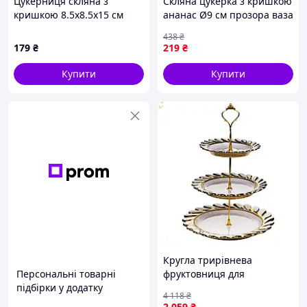
Цукерниця скляна з
Скляна цукерка з кришкою
кришкою 8.5х8.5х15 см
ананас Ø9 см прозора ваза
квадратна HP-YH-41
для солодощів HP-4-112
438
₴
179
₴
219
₴
Купити
Купити
Кругла трирівнева
Персональні товарні
фруктовниця для
підбірки у додатку
сервірування десертів і
4 118
₴
фруктів 25х33 см ML2085
2 059
₴