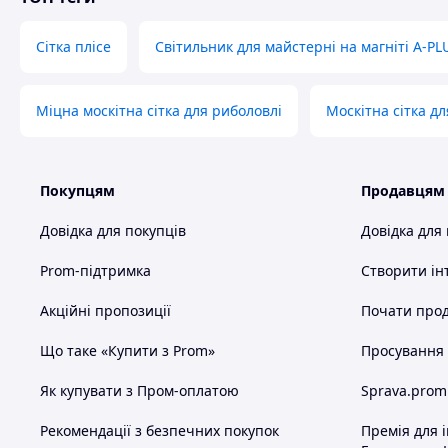
Сітка плісе
Світильник для майстерні на магніті A-PL
Міцна москітна сітка для риболовлі
Москітна сітка дл
Покупцям
Продавцям
Довідка для покупців
Довідка для
Prom-підтримка
Створити ін
Акційні пропозиції
Почати прод
Що таке «Купити з Prom»
Просування в
Як купувати з Пром-оплатою
Sprava.prom
Рекомендації з безпечних покупок
Премія для 