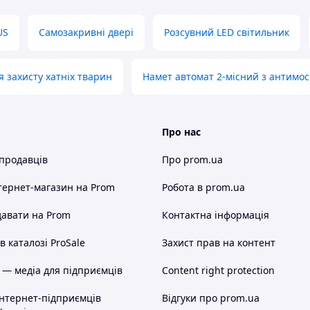
US
Самозакривні двері
Розсувний LED світильник
я захисту хатніх тварин
Намет автомат 2-місний з антимос
Про нас
 продавців
Про prom.ua
тернет-магазин
на Prom
Робота в prom.ua
авати на Prom
Контактна інформація
 каталозі ProSale
Захист прав на контент
 — медіа для підприємців
Content right protection
інтернет-підприємців
Відгуки про prom.ua