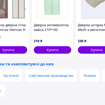
на дверна сітка
Дверна антимоскітна
Дверна шторка 
нітах Stenson R-
завіса 210*100
Mesh з магнітн
 1х2.1 м хороша
Меджик Меш салатова
змиканням 100х
₴
8121HM884B
812X1P918M
210
₴
230
₴
Купити
Купити
Купити
тки та комплектуючі до них
No brand
Собственное производство
Shadow
ь