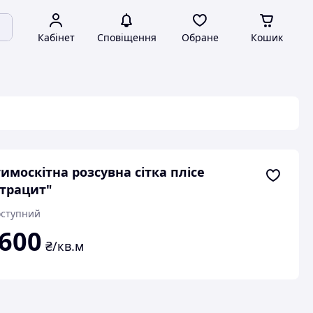
Кабінет
Сповіщення
Обране
Кошик
имоскітна розсувна сітка плісе
трацит"
ступний
 600
₴/кв.м