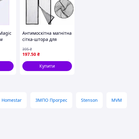
Magic
Антимоскітна магнітна
им
сітка-штора для
210 см
дверей Magic Mesh
395
₴
210×110 см чорна
197
.50
₴
Купити
Homestar
ЗМПО Прогрес
Stenson
MVM