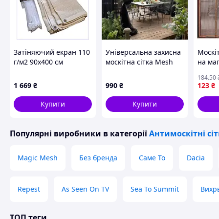
Затіняючий екран 110
Універсальна захисна
Москіт
г/м2 90х400 см
москітна сітка Mesh
на маг
молочний колір
для саду, теплиць та
81907
184
.50
8889B593K
альтанок (розмір - 300
якість
1 669
₴
990
₴
123
₴
х 400 см)
Купити
Купити
Популярні виробники
в категорії
Антимоскітні сі
Magic Mesh
Без бренда
Саме То
Dacia
Repest
As Seen On TV
Sea To Summit
Вихр
ТОП теги