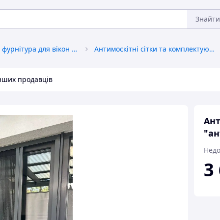
Знайти
Аксесуари та фурнітура для вікон і дверей
Антимоскітні сітки та комплектуючі до них
інших продавців
Ант
"ан
Недо
3