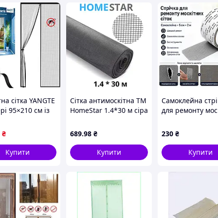
і холоду, сітку не потрібно демонтувати на зиму.
стема стане незамінною частиною вашого дому або
тна сітка YANGTE
Сітка антимоскітна ТМ
Самоклейна стрі
рі 95×210 см із
HomeStar 1.4*30 м сіра
для ремонту мос
гнітами, чорна
сіток TAPE LY-668
× 2 м, з фібергла
₴
689
.98
₴
230
₴
Купити
Купити
Купити