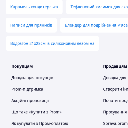
Карамель кондитерська
Тефлоновий килимок для ск
Написи для пряників
Блендер для подрібнення м'яса
Водозгон 21х28см із силіконовим лезом на
Покупцям
Продавцям
Довідка для покупців
Довідка для
Prom-підтримка
Створити ін
Акційні пропозиції
Почати прод
Що таке «Купити з Prom»
Просування в
Як купувати з Пром-оплатою
Sprava.prom