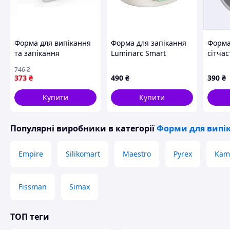
Форма для випікання
Форма для запікання
Форма
та запікання
Luminarc Smart
сітчас
155х100х60мм ТМ
Cuisine Carine, 32x20
65155
746
₴
ПОЛІМЕТ для
см (7024186)
373
₴
490
₴
390
₴
створення кулінарних
шедеврів
Купити
Купити
Популярні виробники
в категорії
Форми для випі
Empire
Silikomart
Maestro
Pyrex
Kami
Fissman
Simax
ТОП теги