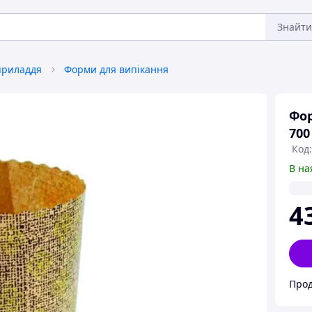
Знайти
приладдя
Форми для випікання
Фор
700
Код:
В на
4
Прод