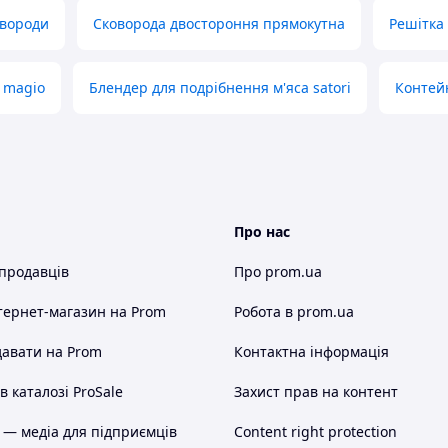
овороди
Сковорода двостороння прямокутна
Решітка
 magio
Блендер для подрібнення м'яса satori
Контей
Про нас
 продавців
Про prom.ua
тернет-магазин
на Prom
Робота в prom.ua
авати на Prom
Контактна інформація
 каталозі ProSale
Захист прав на контент
 — медіа для підприємців
Content right protection