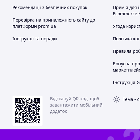
Рекомендації з безпечних покупок
Премія для 
Ecommerce.
Перевірка на приналежність сайту до
платформи prom.ua
Угода корис
Інструкції та поради
Політика ко
Правила роб
Бонусна пр
маркетплей
Інструкція G
Відскануй QR-код, щоб
Тема
-
с
завантажити мобільний
додаток