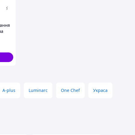
кання
ва
сертів
 см ТМ
A-plus
Luminarc
One Chef
Украса