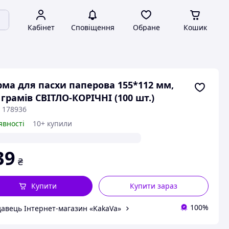
Кабінет
Сповіщення
Обране
Кошик
ма для пасхи паперова 155*112 мм,
 грамів СВІТЛО-КОРІЧНІ (100 шт.)
 178936
явності
10+ купили
39
₴
Купити
Купити зараз
100%
авець Інтернет-магазин «KakaVa»