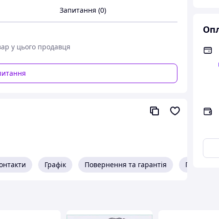
Запитання (0)
Опл
вар у цього продавця
питання
онтакти
Графік
Повернення та гарантія
Про прод