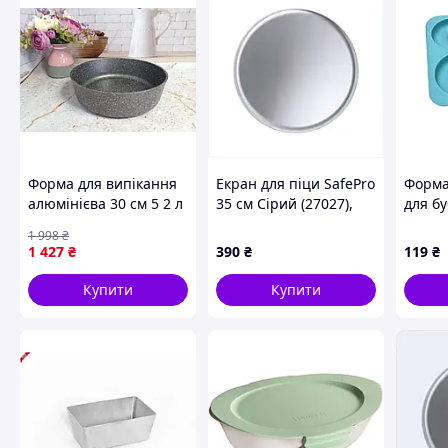
Форма для випікання
Екран для піци SafePro
Форма
алюмінієва 30 см 5 2 л
35 см Сірий (27027),
для бу
для кухні сірий O M S
6P51551E3
кільце
1 998
₴
FK-10292
874B5
1 427
₴
390
₴
119
₴
Купити
Купити