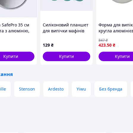
 SafePro 35 см
Силіконовий планшет
Форма для випі
та з алюмінію,
для випічки мафінів
кругла алюмініє
1T3A
6.5 см 87C4T5215
Футбол для
847
₴
приготування де
129
₴
423
.50
₴
і випічки 22х9.5
STENSON
Купити
Купити
Купити
кання
lle
Stenson
Ardesto
Yiwu
Без бренда