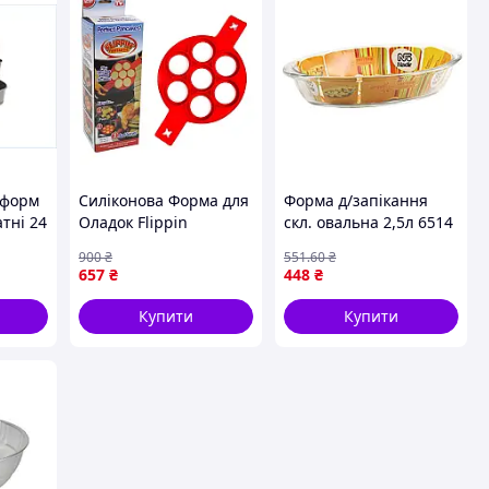
 форм
Силіконова Форма для
Форма д/запікання
тні 24
Оладок Flippin
скл. овальна 2,5л 6514
пікання
Fantastic ART-
ТМ SEMPRE
900
₴
551
.60
₴
0366/1005 (100)
657
₴
448
₴
Купити
Купити