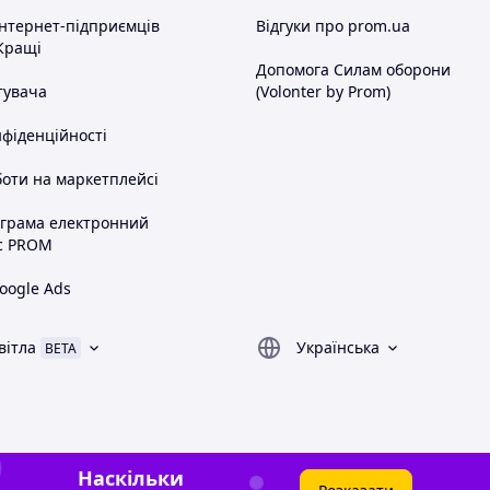
інтернет-підприємців
Відгуки про prom.ua
Кращі
Допомога Силам оборони
тувача
(Volonter by Prom)
нфіденційності
оти на маркетплейсі
ограма електронний
с PROM
oogle Ads
вітла
Українська
BETA
Наскільки