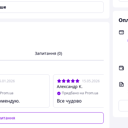
о-молочна паста від
німецької компанії Mister
іше
ілого для прихильників солодощів, а також
Опл
 однорідну та ніжну текстуру, для зручного
Запитання (0)
5.01.2026
15.05.2026
Александр К.
Prom.ua
Придбано на Prom.ua
омендую.
Все чудово
питання