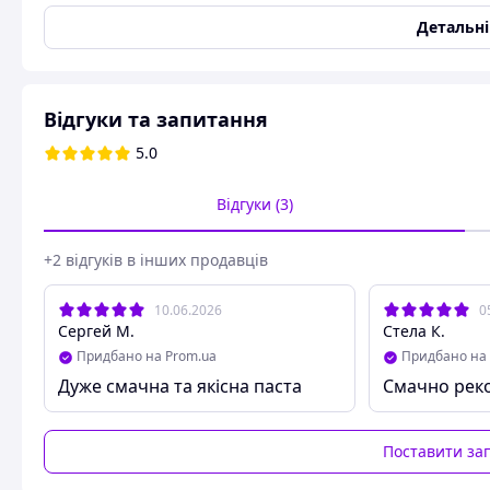
Шоколадно молочна паста Choco DUO, 750 г
- шоколадн
Детальн
Choc,
поєднання двох різновидів шоколаду молочного та б
приготування десертів або просто до чаю (кави).
Має солодкий чітко окреслений шоколадно молочний смак,
намазування на хлібобулочні вироби.
Відгуки та запитання
Схожі товари за характеристиками
5.0
Відгуки (3)
+2 відгуків в інших продавців
10.06.2026
0
Сергей М.
Стела К.
Придбано на Prom.ua
Придбано на 
Дуже смачна та якісна паста
Смачно рек
Поставити за