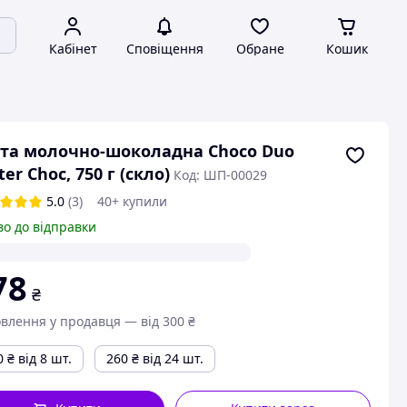
Кабінет
Сповіщення
Обране
Кошик
та молочно-шоколадна Choco Duo
ter Choc, 750 г (скло)
Код: ШП-00029
5.0
(3)
40+ купили
во до відправки
78
₴
влення у продавця — від 300 ₴
0
₴
від 8 шт.
260
₴
від 24 шт.