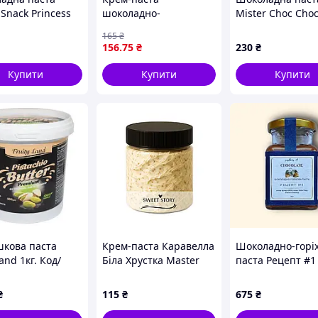
Snack Princess
шоколадно-
Mister Choc Cho
шт
полуничний Kruger
750 г двоколірна
165
₴
Mix Fix Duo
шоколадно-мол
156
.75
₴
230
₴
cocoa&strawberry 350 г
паста з лісовим
Польща
горіхом
Купити
Купити
Купити
шкова паста
Крем-паста Каравелла
Шоколадно-горі
land 1кг. Код/
Біла Хрустка Master
паста Рецепт #1 
ул НФ-00002021
Martini, 200 г
цукру] 150 г ТМ
sisterschocolate
₴
115
₴
675
₴