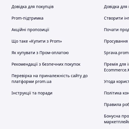
Довідка для покупців
Довідка для
Prom-підтримка
Створити ін
Акційні пропозиції
Почати прод
Що таке «Купити з Prom»
Просування в
Як купувати з Пром-оплатою
Sprava.prom
Рекомендації з безпечних покупок
Премія для 
Ecommerce.
Перевірка на приналежність сайту до
платформи prom.ua
Угода корис
Інструкції та поради
Політика ко
Правила роб
Бонусна пр
маркетплей