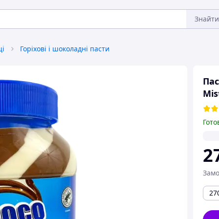
Знайти
щі
Горіхові і шоколадні пасти
Пас
Mis
Гото
2
Замо
27