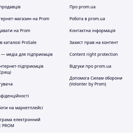
 продавців
Про prom.ua
тернет-магазин
на Prom
Робота в prom.ua
авати на Prom
Контактна інформація
 каталозі ProSale
Захист прав на контент
 — медіа для підприємців
Content right protection
інтернет-підприємців
Відгуки про prom.ua
Кращі
Допомога Силам оборони
тувача
(Volonter by Prom)
нфіденційності
оти на маркетплейсі
ограма електронний
с PROM