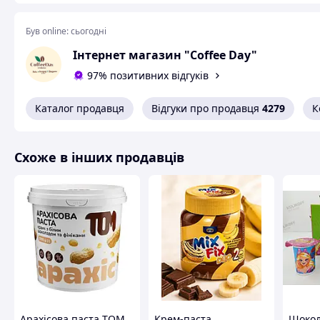
Був online:
сьогодні
Інтернет магазин "Coffee Day"
97% позитивних відгуків
Каталог продавця
Відгуки про продавця
4279
К
Схоже в інших продавців
Арахісова паста TOM
Крем-паста
Шокол