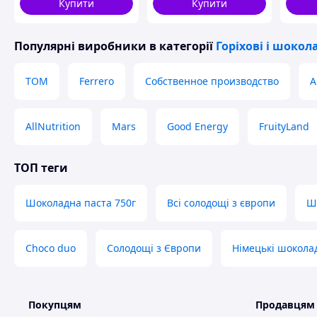
Купити
Купити
Популярні виробники
в категорії
Горіхові і шокол
ТОМ
Ferrero
Собственное производство
A
AllNutrition
Mars
Good Energy
FruityLand
ТОП теги
Шоколадна паста 750г
Всі солодощі з європи
Ш
Choco duo
Солодощі з Європи
Німецькі шокола
Покупцям
Продавцям