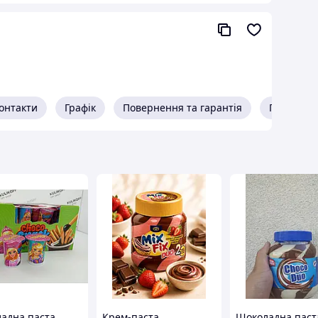
онтакти
Графік
Повернення та гарантія
Про прод
адна паста
Крем-паста
Шоколадна паст