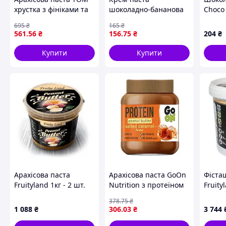
хрустка з фініками та
шоколадно-бананова
Choco 
білим шоколадом 1 кг
Kruger Mix Fix Duo
8г 30
695
₴
165
₴
(942842)
cocoa&banana 350 г
561
.56
₴
156
.75
₴
204
₴
Польща
Купити
Купити
Арахісова паста
Арахісова паста GoOn
Фіста
Fruityland 1кг - 2 шт.
Nutrition з протеїном
Fruity
Код/Артикул
солена карамель 350 г
Артик
378
.75
₴
НФ-00001879
(940406)
1 088
₴
306
.03
₴
3 744