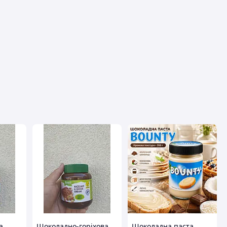
авця
а
Шоколадно-горіхова
Шоколадна паста