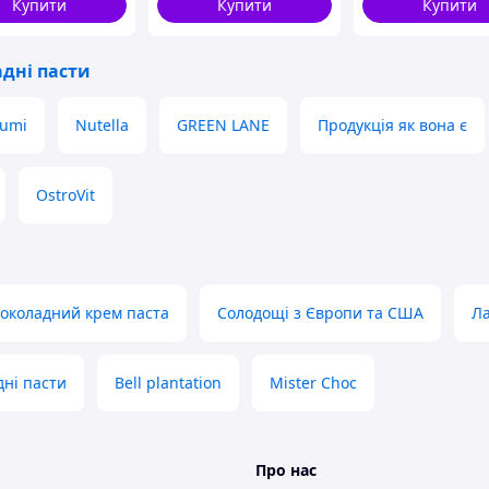
Купити
Купити
Купити
адні пасти
umi
Nutella
GREEN LANE
Продукція як вона є
OstroVit
околадний крем паста
Солодощі з Європи та США
Ла
дні пасти
Bell plantation
Mister Choc
Про нас