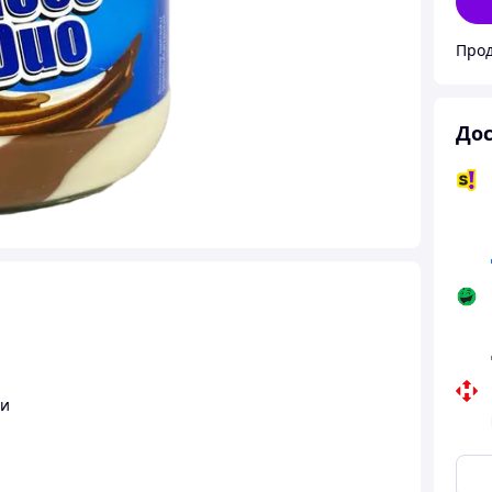
Прод
Дос
ти