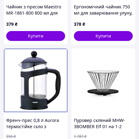
Чайник з пресом Maestro
Ергономічний чайник 750
MR-1861-800 800 мл для
мл для заварювання улуну,
Чайник Kamjove TP-757 упакований у якісну картонну
кухні, 8KE853571
881H92C52
коробку, що робить його чудовим варіантом для
379
₴
378
₴
подарунка або безпечного транспортування.
Купити
Купити
Цей чайник забезпечить вам швидкий і зручний
процес приготування чаю, зберігаючи максимальну
кількість аромату та смаку кожного сорту чаю
Френч-прес 0,8 л Aurora
Пуровер скляний MHW-
термостійке скло з
3BOMBER Elf 01 на 1-2
фільтром та мірною
персони Black base
550
₴
1 787
₴
ложкою заварювальний
(FC5873B)