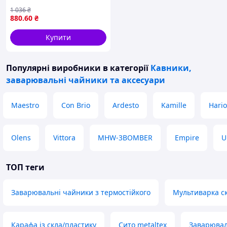
6610В 1000 мл, Френч-
1 036
₴
прес для кави до
880
.60
₴
кавоварки MY-95
Купити
Популярні виробники
в категорії
Кавники,
заварювальні чайники та аксесуари
Maestro
Con Brio
Ardesto
Kamille
Hario
Olens
Vittora
MHW-3BOMBER
Empire
U
ТОП теги
Заварювальні чайники з термостійкого
Мультиварка с
Карафа із скла/пластику
Сито metaltex
Заварювал