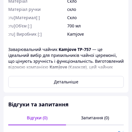
Матеріал
Скло
Матеріал ручки
скло
:ru]Материал[:]
Скло
:ru]Об'єм [:]
700 мл
:ru] Виробник [:]
Kamjove
Заварювальний чайник
Kamjove TP-757
— це
ідеальний вибір для прихильників чайної церемонії,
що цінують зручність і функціональність. Виготовлений
відомою компанією
Kamjove
(Камжов), цей чайник
поєднує сучасний стиль з інноваційним дизайном і
ідеально підходить для заварювання різних сортів чаю,
Детальніше
як-от Пуер, Улун, Зелений, Білий, Червоний і Жовтий
чаї, з використанням методу «проливання».
Основні особливості та переваги:
Відгуки та запитання
Відгуки (0)
Запитання (0)
Зручність і простота у використанні
:
Заварювальний чайник
Kamjove TP-757