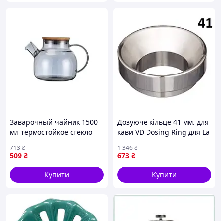
Заварочный чайник 1500
Дозуюче кільце 41 мм. для
мл термостойкое стекло
кави VD Dosing Ring для La
для кухни прозрачный
Marzocco TT
713
₴
1 346
₴
Kamille PS-10460
509
₴
673
₴
Купити
Купити