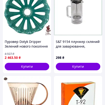
Пуровер Dotyk Dripper
S&T 9154 плунжер скляний
Зелений нового покоління
для заварювання,
для ідеального
X87145M18B
4 927
₴
заварювання кави
2 463
.50
₴
298
₴
Купити
Купити