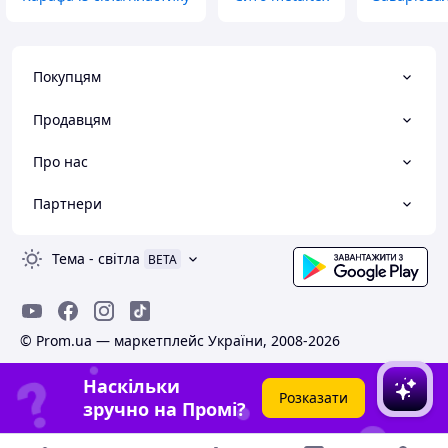
Покупцям
Продавцям
Про нас
Партнери
Тема
-
світла
BETA
© Prom.ua — маркетплейс України, 2008-2026
Наскільки
Розказати
зручно на Промі?