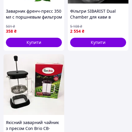
Заварник френч-пресс 350
Фільтри SIBARIST Dual
мл с поршневым фильтром
Chamber для кави в
для чая и кофе
паперовому виготовленні
501
₴
5 108
₴
нержавеющая сталь
30 штук для ідеального
358
₴
2 554
₴
Kamille PS-10439
заварювання
Купити
Купити
Якісний заварний чайник
з пресом Con Brio CB-