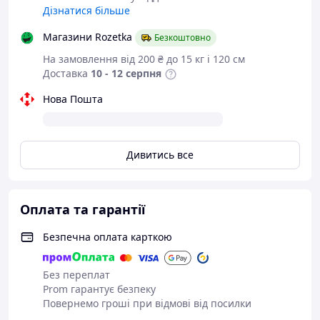
Легкість в обслуговуванні
: Чайник легко
Дізнатися більше
розбирається й миється, що робить його зручним
у використанні та догляді.
Магазини Rozetka
Безкоштовно
На замовлення від 200 ₴ до 15 кг і 120 см
Об'єм зовнішньої ємності —
700 мл
, що
Доставка
10 - 12 серпня
ідеально підходить для заварювання чаю на
кілька порцій.
Нова Пошта
Об'єм внутрішньої (заварювальної) ємності —
210 мл
, що дає змогу заварити потрібну кількість
чаю з урахуванням переваг за міцністю.
Дивитись все
Як заварювати чай:
Оплата та гарантії
Безпечна оплата карткою
Для заварювання чаю досить:
Без переплат
Відкрити кришку, покласти необхідну кількість
Prom гарантує безпеку
чайної заварки у внутрішню ємність.
Повернемо гроші при відмові від посилки