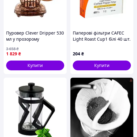
Пуровер Clever Dripper 530
Паперові фільтри CAFEC
мл у прозорому
Light Roast Cup1 білі 40 шт.
коричневому кольорі для
3 658
₴
ідеальної кави
1 829
₴
204
₴
Купити
Купити