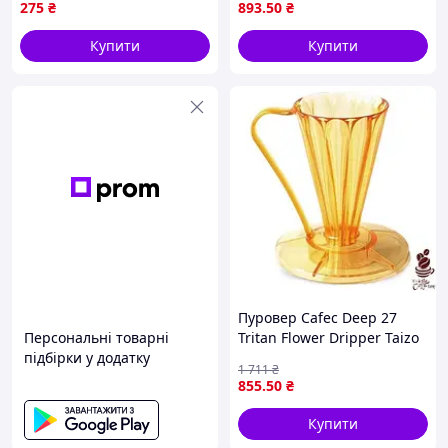
275
₴
893
.50
₴
чайник для кави чаю
Купити
Купити
Пуровер Cafec Deep 27
Персональні товарні
Tritan Flower Dripper Taizo
підбірки у додатку
Gold для ідеальної кави в
1 711
₴
домашніх умовах
855
.50
₴
Купити