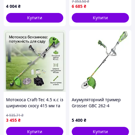
7 353
.50
₴
4 004
₴
6 685
₴
Купити
Купити
Мотокоса Craft-Tec 4.5 к.с із
Акумуляторний тример
шириною скосу 415 мм та
Grosser GBC 262-4
максимальними обертами
4 935
.71
₴
9000 об хв для видалення
3 455
₴
5 400
₴
бур'янів, 52.5 куб см
Купити
Купити