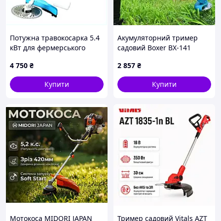
Потужна травокосарка 5.4
Акумуляторний тример
кВт для фермерського
садовий Boxer BX-141
господарства 9029T43C5
газонокосарка 2
4 750
₴
2 857
₴
акумулятора
Купити
Купити
Мотокоса MIDORI JAPAN
Тример садовий Vitals AZT