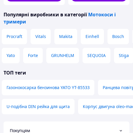
Популярні виробники
в категорії
Мотокоси і
тримери
Procraft
Vitals
Makita
Einhell
Bosch
Yato
Forte
GRUNHELM
SEQUOIA
Stiga
ТОП теги
Газонокосарка бензинова YATO YT-85533
Ранцева повіт
U-подібна DIN рейка для щита
Корпус двигуна oleo-mac
Покупцям