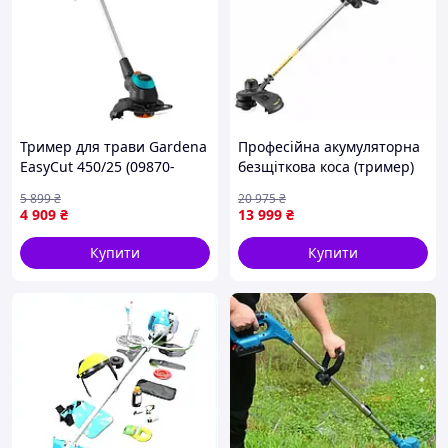
Тример для трави Gardena
Професійна акумуляторна
EasyCut 450/25 (09870-
безщіткова коса (тример)
20.000.00)
DeWALT DCM571N : без
5 899
₴
20 975
₴
АКБ,косіння 38 см, ніж і
4 909
₴
13 999
₴
жилка
Купити
Купити