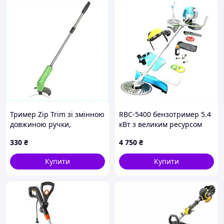
Тример Zip Trim зі змінною
RBC-5400 бензотример 5.4
довжиною ручки,
кВт з великим ресурсом
A8583889H
двигуна, 90B29435HA
330
₴
4 750
₴
Купити
Купити