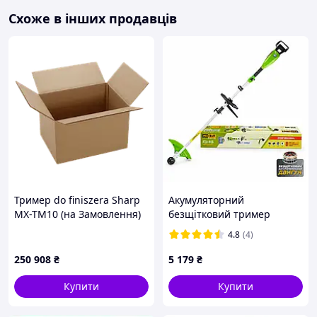
Схоже в інших продавців
Тример do finiszera Sharp
Акумуляторний
MX-TM10 (на Замовлення)
безщітковий тример
Procraft ATA40S (1 АКБ і
4.8
(4)
зарядне, Розбірна штанга,
D-ручка)
250 908
₴
5 179
₴
Купити
Купити