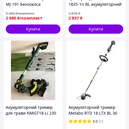
MJ-191 Бензокоса
1835-1n BL акумуляторний
Скошування 420мм Ліска/
18В 30см без АКБ та ЗП
5 360
₴/комплект
2 893
₴
Ніж Бензинова коса 5,2 к.с
(243557)
2 680
₴/комплект
2 837
₴
Потужна мотокоса Система
Soft Start
Купити
Купити
Акумуляторний тример
Акумуляторний тример
для трави NMGT18-Li 230
Metabo RTD 18 LTX BL 30
мм з Англії
(каркас)
5.0
(1)