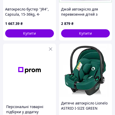
Автокресло бустер "JR4",
Джой автокрісло для
Capsula, 15-36kg, 4-
перевезення дітей з
12роков, синий, 774040
регулюванням за висотою,
1 667
.39
₴
2 879
₴
2607HH3H77
Купити
Купити
Дитяче автокрісло Lionelo
Персональні товарні
ASTRID I-SIZE GREEN
підбірки у додатку
FOREST