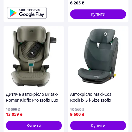
6 205
₴
Купити
Дитяче автокрісло Britax-
Автокрісло Maxi-Cosi
Romer Kidfix Pro Isofix Lux
RodiFix S i-Size Isofix
Olive (2000040919)
графітовий (8801106110)
13 099
₴
10 560
₴
{8801-piho}
13 059
₴
9 600
₴
Купити
Купити