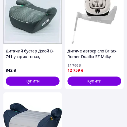
Дитячий бустер Джой B-
Дитяче автокрісло Britax-
741 у сірих тонах,
Romer Dualfix 5Z Milky
90X04M052
(2000039638)
12 799
₴
842
₴
12 759
₴
Купити
Купити