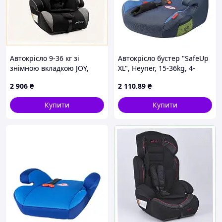
Автокрісло 9-36 кг зі
Автокрісло бустер "SafeUp
знімною вкладкою JOY,
XL", Heyner, 15-36kg, 4-
8P9514E94
12років, синій, 783400
2 906
₴
2 110
.89
₴
Купити
Купити