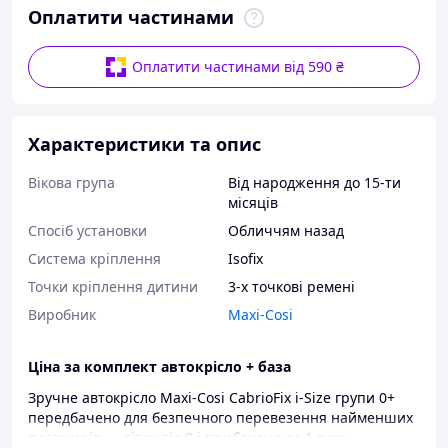
Оплатити частинами
Оплатити частинами від 590 ₴
Характеристики та опис
Вікова група
Від народження до 15-ти
місяців
Спосіб установки
Обличчям назад
Система кріплення
Isofix
Точки кріплення дитини
3-х точкові ремені
Виробник
Maxi-Cosi
Ціна за комплект автокрісло + база
Зручне автокрісло Maxi-Cosi CabrioFix i-Size групи 0+
передбачено для безпечного перевезення найменших
пасажирів — діток від 0 і приблизно до 1 року