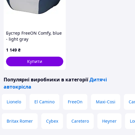
Бустер FreeON Comfy, blue
- light gray
1 149
₴
Купити
Популярні виробники
в категорії
Дитячі
автокрісла
Lionelo
El Camino
FreeOn
Maxi-Cosi
Car
Britax Romer
Cybex
Caretero
Heyner
Lo