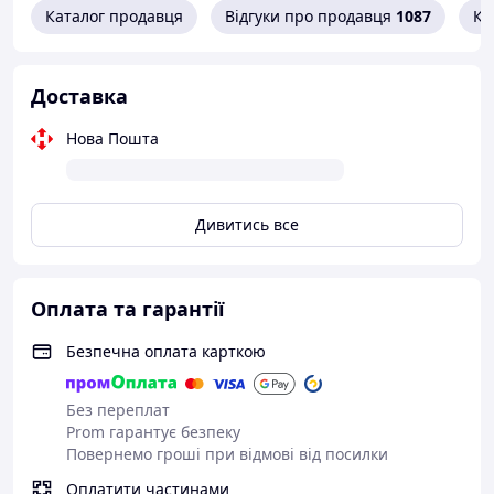
Каталог продавця
Відгуки про продавця
1087
Ко
ПРИЙМАЄМО ОПЛАТИ КАРТОЮ 7000 НА ДИТИНУ ДО
РОКУ
Можливий самовивіз: Стрий, вул Івана Багряного 4, тц
Доставка
Пасаж Мрія, павільйон 160, вхід від автостанції.
Нова Пошта
Дивитись все
Оплата та гарантії
Безпечна оплата карткою
Без переплат
Prom гарантує безпеку
Повернемо гроші при відмові від посилки
Оплатити частинами