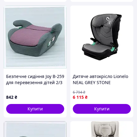
Безпечне сидіння Joy B-259
Дитяче автокрісло Lionelo
для перевезення дітей 2/3
NEAL GREY STONE
категорії 9004C05T3
6 794
₴
842
₴
6 115
₴
Купити
Купити