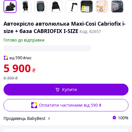
Автокрісло автолюлька Maxi-Cosi Cabriofix i-
size + база CABRIOFIX I-SIZE
Код: 82657
Готово до відправки
590
від
₴
/міс
5 900
₴
6 300
₴
Купити
Оплатити частинами від 590 ₴
100%
Продавець BabyBest