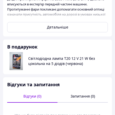
вписуються в екстер'єр передній частині машини.
Протитуманні фари покликані допомагати основний оптиці
означати присутність автомобіля на дорозі в умовах низької
видимості. Це гарантує, що навіть в найважчих погодних
умовах автомобіль буде знаходитися в зоні видимості для
Детальніше
інших учасників дорожнього руху.
В подарунок
Світлодіодна лампа T20 12 V 21 W без
цокольна на 5 діодів (червона)
Відгуки та запитання
Відгуки (0)
Запитання (0)