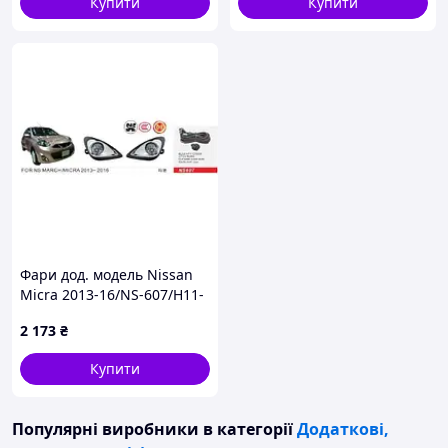
Купити
Купити
Фари дод. модель Nissan
Micra 2013-16/NS-607/H11-
12V55W/ел.проводка
2 173
₴
(00000052995)
Купити
Популярні виробники
в категорії
Додаткові,