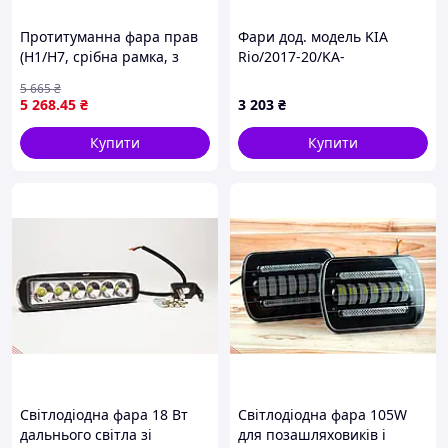
Протитуманна фара прав
Фари дод. модель KIA
(H1/H7, срібна рамка, з
Rio/2017-20/KA-
галогеновим дальнім
854E/HB4(9006)-12V51W/
5 665
₴
світлом) 24В VOLVO FH II,
ел.проводка (00000051321)
5 268
.45
₴
3 203
₴
FH16 II 01.12- TRUCKLIGHT
FL-VO009R
Купити
Купити
Світлодіодна фара 18 Вт
Світлодіодна фара 105W
дальнього світла зі
для позашляховиків і