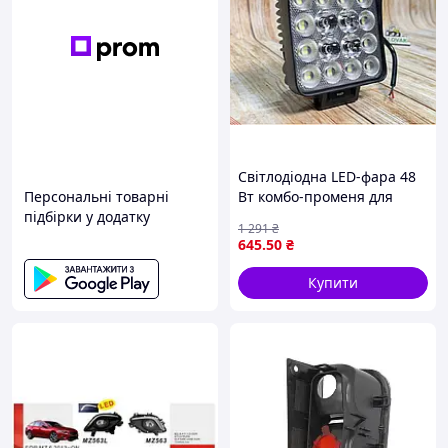
Світлодіодна LED-фара 48
Персональні товарні
Вт комбо-променя для
підбірки у додатку
позашляховиків
1 291
₴
вантажівок спецтехніки
645
.50
₴
потужний світловий потік
Купити