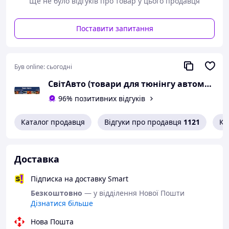
Ще не було відгуків про товар у цього продавця
Поставити запитання
Був online:
сьогодні
СвітАвто (товари для тюнінгу автомобілів ВАЗ)
96% позитивних відгуків
Каталог продавця
Відгуки про продавця
1121
Ко
Доставка
Підписка на доставку Smart
Безкоштовно
— у відділення Нової Пошти
Дізнатися більше
Нова Пошта