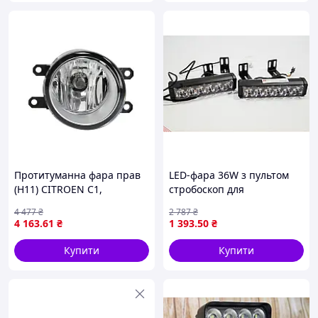
Протитуманна фара прав
LED-фара 36W з пультом
(H11) CITROEN C1,
стробоскоп для
DAIHATSU CHARADE VIII,
автомобілів мотоциклів
4 477
₴
2 787
₴
MATERIA, LEXUS GS, IS C, IS
спецтехніки холодний
4 163
.61
₴
1 393
.50
₴
II, LX, RX, PEUGEOT 107,
білий червоний синій
SUZUKI
Купити
Купити