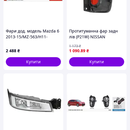
Фари дод. модель Mazda 6
Протитуманна фар задн
2013-15/MZ-563/H11-
лів (P21W) NISSAN
12V55W/ел.проводка
PRIMASTAR X83, OPEL
1 173
₴
VIVARO A, RENAULT TRAFIC
2 488
₴
1 090
.89
₴
II 08.06-01.16 BLIC 5402-09-
065205P
Купити
Купити