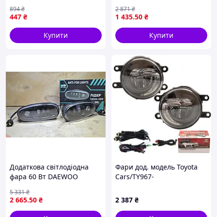
стробоскопом для
вантажівок, потужне
894
₴
2 871
₴
позашляховиків
джерело світла для
447
₴
1 435
.50
₴
мотоциклів і спецтехніки
безпечної їзди
Купити
Купити
Додаткова світлодіодна
Фари дод. модель Toyota
фара 60 Вт DAEWOO
Cars/TY967-
LANOS з ДХО для
LED/12V9W+2W/FOG+Position/
5 331
₴
автомобілів і спецтехніки
ел. проводка
2 665
.50
₴
2 387
₴
яскравий світловий потік