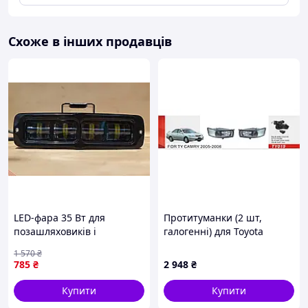
Схоже в інших продавців
LED-фара 35 Вт для
Протитуманки (2 шт,
позашляховиків і
галогенні) для Toyota
спецтехніки широке
Camry 2001-2006 рр
1 570
₴
розсіяне світло з чіткою
785
₴
2 948
₴
кордоном світла
Купити
Купити