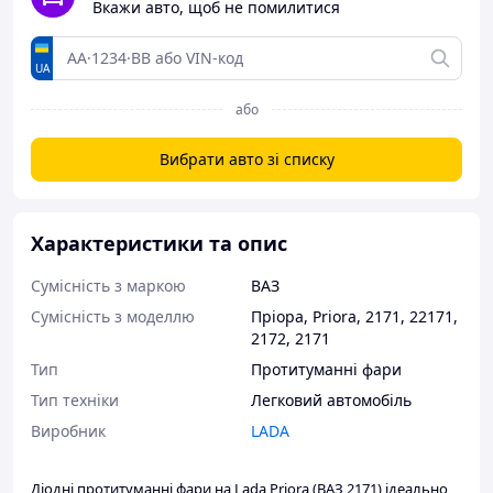
Вкажи авто, щоб не помилитися
UA
або
Вибрати авто зі списку
Характеристики та опис
Сумісність з маркою
ВАЗ
Сумісність з моделлю
Пріора
,
Priora
,
2171
,
22171
,
2172
,
2171
Тип
Протитуманні фари
Тип техніки
Легковий автомобіль
Виробник
LADA
Діодні протитуманні фари на Lada Priora (ВАЗ 2171) ідеально