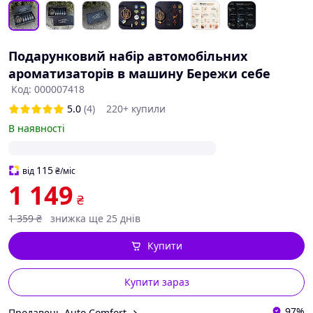
Подарунковий набір автомобільних
ароматизаторів в машину Бережи себе
Код: 000007418
5.0
(4)
220+ купили
В наявності
115
від
₴
/міс
1 149
₴
1 359
₴
знижка ще 25 днів
Купити
Купити зараз
97%
Продавець Auto Comfort