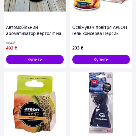
Автомобільний
Освіжувач повітря АРЕОН
ароматизатор вертоліт на
Гель консерва Персик
сонячній панелі для
984
₴
освіження повітря в
492
₴
233
₴
машині
Купити
Купити