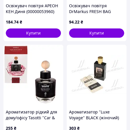
Освіжувач повітря АРЕОН
Освіжувач повітря
КЕН Диня (00000053960)
DrMarkus FRESH BAG
Denim SILVER дисплей
184
.74
₴
94
.22
₴
(00000030426)
Купити
Купити
Ароматизатор рідкий для
Ароматизатор "Luxe
дому/офісу Tasotti "Car &
Voyage" BLACK (жіночий)
Home" QUEENS 100ml
50мл . (AX-2144)
255
₴
303
₴
Cherry