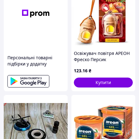
Освіжувач повітря АРЕОН
Персональні товарні
Фреско Персик
підбірки у додатку
(00000025461)
123
.16
₴
Купити