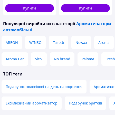
Купити
Купити
Популярні виробники
в категорії
Ароматизатори
автомобільні
AREON
WINSO
Tasotti
Nowax
Aroma
Aroma Car
Vitol
No brand
Paloma
Fres
ТОП теги
Подарунок чоловікові на день народження
Ароматизат
Ексклюзивний ароматизатор
Подарунок братові