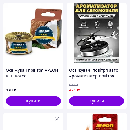
Освіжувач повітря АРЕОН
Освіжувачі повітря авто
КЕН Кокос
Ароматизатор повітря
свіжий солодкий,у машину
942
₴
в подарунок на торпеду в
170
₴
471
₴
баночці qwert
Купити
Купити