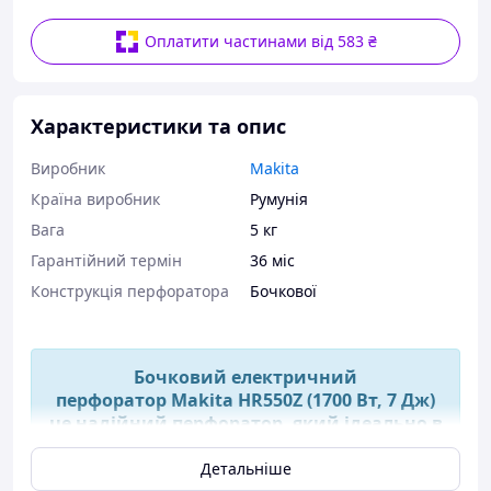
Оплатити частинами від 583 ₴
Характеристики та опис
Виробник
Makita
Країна виробник
Румунія
Вага
5 кг
Гарантійний термін
36 міс
Конструкція перфоратора
Бочкової
Бочковий електричний
перфоратор Makita HR550Z (1700 Вт, 7 Дж)
це надійний перфоратор, який ідеально в
собі поєднав потужність і невелику вагу.
Детальніше