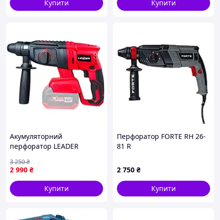
Купити
Купити
Акумуляторний
Перфоратор FORTE RH 26-
перфоратор LEADER
81 R
Optimal BL20-26D
3 250
₴
2 990
₴
2 750
₴
ХАРАКТЕРИСТИКИ:
Купити
Купити
Максимальна потужність двигуна, Вт: 1700
Номінальна частота струму, Гц: 50
Електродвигун: однофазний колекторний із