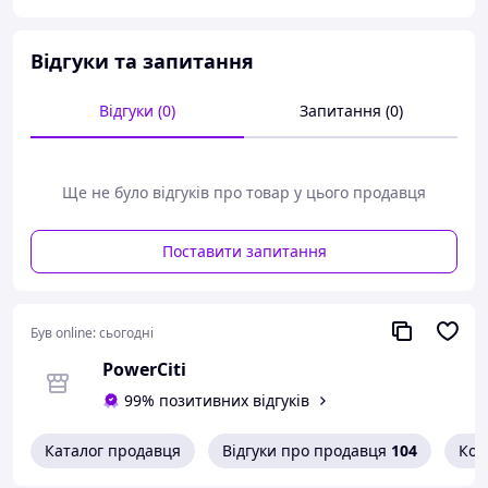
Відгуки та запитання
Відгуки (0)
Запитання (0)
Ще не було відгуків про товар у цього продавця
Поставити запитання
Був online:
сьогодні
PowerCiti
99% позитивних відгуків
Перфоратор Makita HR550Z
— — це професійний
ударний інструмент для буріння в різних будівельних
матеріалах ( бетон, цегла, кам'яна кладка), а також
Каталог продавця
Відгуки про продавця
104
Кон
штроблення й довбання призначеними для цього