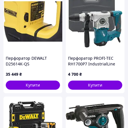
у роботі.
Є можливість самостійно змінювати
змащення механізму удару завдяки
сервісній кришці.
Глибина буріння може бути легко
налаштована за допомогою спеціального
обмежувача, який встановлюється в
потрібне положення для обраної глибини.
Перфоратор DEWALT
Перфоратор PROFI-TEC
Антивібраційна система
D25614K-QS
RH1700P7 IndustrialLine
Інструмент чудово збалансований, зручно
лежить у руці.
35 449
₴
4 700
₴
Купити
Купити