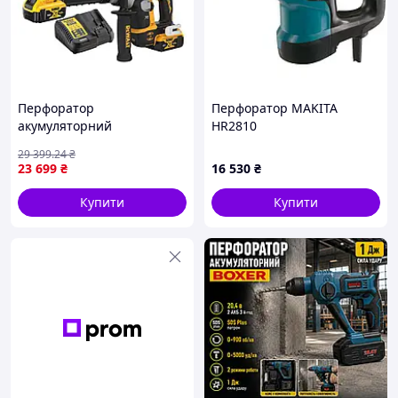
Перфоратор
Перфоратор MAKITA
акумуляторний
HR2810
безщітковий SDS PLUS
29 399
.24
₴
DeWALT DCH172P2
23 699
₴
16 530
₴
Надійні, довговічні вузли та механізми
Купити
Купити
Металевий корпус редуктора
Запобіжна муфта
дасть змогу
унеможливити пошкодження інструмента,
продовжити термін його експлуатації.
Вузли та механізми з високоякісного
матеріалу
, гарантують стабільну роботу
перфоратора в різних умовах.