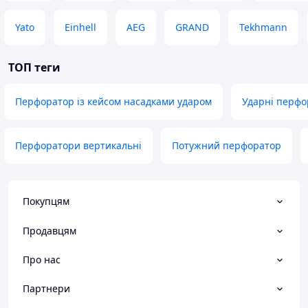
Інструкція користувача
Гарантійний талон
Yato
Einhell
AEG
GRAND
Tekhmann
ТОП теги
Перфоратор із кейсом насадками ударом
Ударні перфо
Перфоратори вертикальні
Потужний перфоратор
Покупцям
Продавцям
Про нас
Партнери