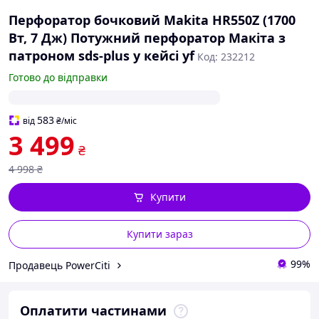
Перфоратор бочковий Makita HR550Z (1700
Вт, 7 Дж) Потужний перфоратор Макіта з
патроном sds-plus у кейсі yf
Код: 232212
Готово до відправки
583
від
₴
/міс
3 499
₴
4 998
₴
Купити
Купити зараз
99%
Продавець PowerCiti
Оплатити частинами