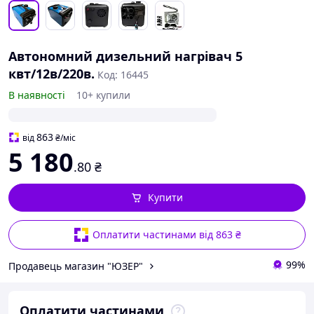
Автономний дизельний нагрівач 5
квт/12в/220в.
Код: 16445
В наявності
10+ купили
863
від
₴
/міс
5 180
.80
₴
Купити
Оплатити частинами від 863 ₴
99%
Продавець магазин "ЮЗЕР"
Оплатити частинами