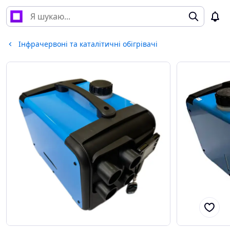
Інфрачервоні та каталітичні обігрівачі