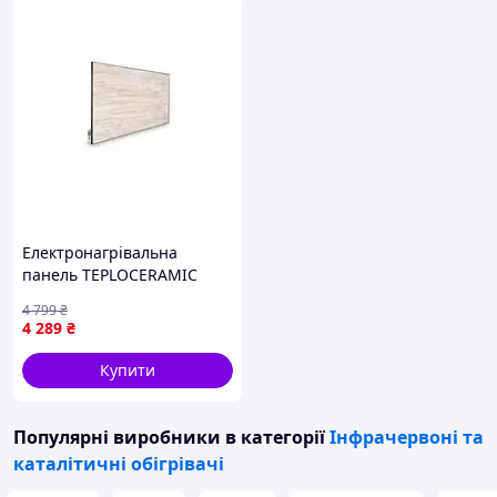
Електронагрівальна
панель TEPLOCERAMIC
TCM-RA750-692239
4 799
₴
4 289
₴
Купити
Популярні виробники
в категорії
Інфрачервоні та
каталітичні обігрівачі