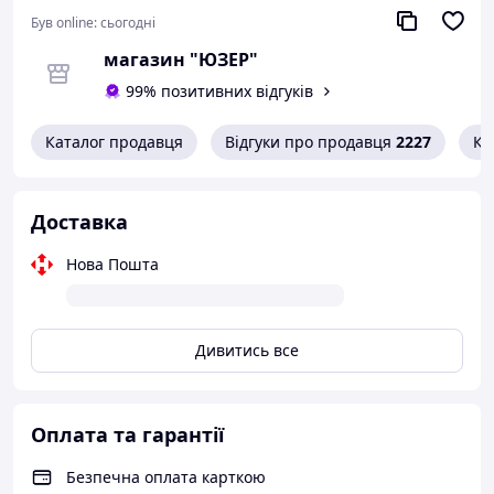
Додаткові характеристики
Був online:
сьогодні
Дисплей Так
магазин "ЮЗЕР"
Габаритні розміри
99% позитивних відгуків
Висота 310 мм
Каталог продавця
Відгуки про продавця
2227
Ко
Ширина 410 мм
Глибина 250 мм
Доставка
Вага 9 кг
Нова Пошта
Дивитись все
Оплата та гарантії
Безпечна оплата карткою