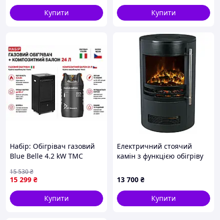
Купити
Купити
Набір: Обігрівач газовий
Електричний стоячий
Blue Belle 4.2 kW TMC
камін з функцією обігріву
Італія + Балон газовий
Ferretti чорний 1800 Вт 41
15 530
₴
композитний з відсікачем
х 64,5 х 41 см
15 299
₴
13 700
₴
HPCR. G-5, 24,5 л. (PR08639)
Купити
Купити