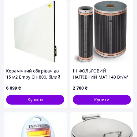
Керамічний обігрівач до
ІЧ ФОЛЬГОВИЙ
15 м2 Emby CH-800, білий
НАГРІВНИЙ МАТ 140 Вт/м²
(60 х 120 см) 800 Вт
1 м²
6 099
₴
2 700
₴
Купити
Купити