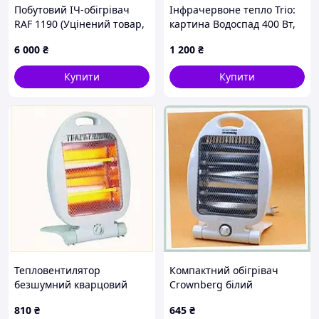
Побутовий ІЧ-обігрівач
Інфрачервоне тепло Trio:
RAF 1190 (Уцінений товар,
картина Водоспад 400 Вт,
дефект коробки),
C761C1E261
6 000
₴
1 200
₴
5P92228X9T
Купити
Купити
Тепловентилятор
Компактний обігрівач
безшумний кварцовий
Crownberg білий
Краунберг H4PT768382
переносний 4132114TX
810
₴
645
₴