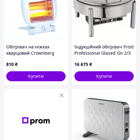
Обігрівач на ніжках
Індукційний обігрівач Frost
кварцовий Crownberg
Professional Glazed Gn 2/3
білий X4E768382
A13202-A132F1
810
₴
16 675
₴
Купити
Купити