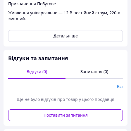
Призначення Побутове
Живлення універсальне — 12 В постійний струм, 220-в
змінний.
Тип джерела енергії Рідкопаливний
Детальніше
Тип палива, що використовується, дизельне паливо
(солярка)
Тип керування Електронне
Відгуки та запитання
Тип встановлення Підлоговий, Настільний
Особливості Пульт дистанційного керування,
Відгуки (0)
Запитання (0)
терморегулятор, Таймер
Колір корпусу синій
Всі
Гарантійний термін 3 міс
Ще не було відгуків про товар у цього продавця
Стан Новий
Технічні характеристики
Поставити запитання
Об'єм паливного бака 5 л.
Витрата палива 0.25 л/год