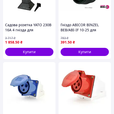
Садова розетка YATO 230В
Гніздо ABICOR BINZEL
16А 4 гнізда для
BEB/ABI-IF 10-25 для
підключення електричних
кабелю 10-25 мм2 з
3 717
₴
783
₴
пристроїв на вулиці
струмом 125-200 А
1 858
.50
₴
391
.50
₴
Купити
Купити