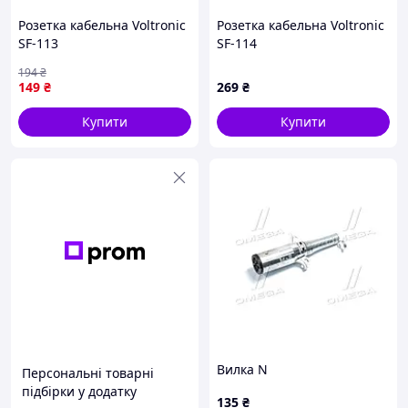
Розетка кабельна Voltronic
Розетка кабельна Voltronic
SF-113
SF-114
194
₴
149
₴
269
₴
Купити
Купити
Вилка N
Персональні товарні
підбірки у додатку
135
₴