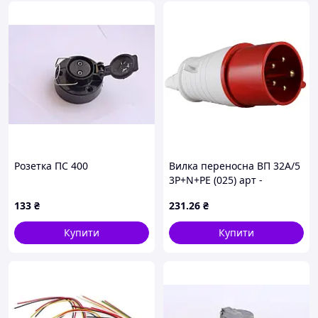
Розетка ПС 400
Вилка переносна ВП 32А/5
3Р+N+РЕ (025) арт -
A0080010006
133
₴
231
.26
₴
Купити
Купити