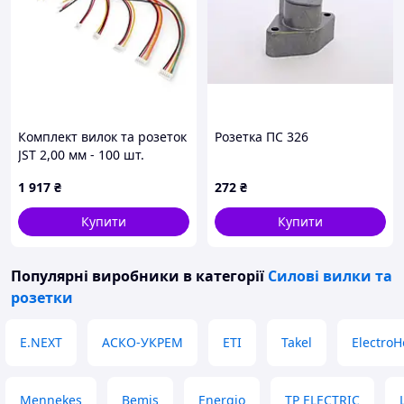
Комплект вилок та розеток
Розетка ПС 326
JST 2,00 мм - 100 шт.
1 917
₴
272
₴
Купити
Купити
Популярні виробники
в категорії
Силові вилки та
розетки
E.NEXT
АСКО-УКРЕМ
ETI
Takel
Electro
Mennekes
Bemis
Energio
TP ELECTRIC