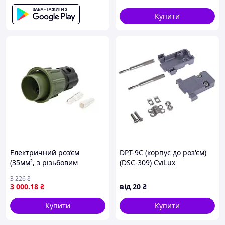
Купити
Електричний роз’єм
DPT-9C (корпус до роз'єм)
(35мм², з різьбовим
(DSC-309) CviLux
кільцем, NATO, роз’єм для
3 226
₴
високих навантажень,
3 000
.18
₴
від
20
₴
чорний) TRUCKLIGHT PL-
EC35/2-G-ALU Z NAK
Купити
Купити