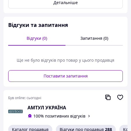
сталь
SHOCKWAVE™ IMPACT DUTY
(хром-
Детальніше
молібденова) – це високоякісна
легована сталь, яка забезпечує максимальну
міцність та довговічність,
Відгуки та запитання
для максимальної безпеки завжди
використовуйте стопорні кільця,
увага: крутний момент, що додається, повинен
Відгуки (0)
Запитання (0)
бути обмежений найменшим приводом,
Технічні характеристики:
Квадратний розмір внутрішньої частини:
3/4"
,
Ще не було відгуків про товар у цього продавця
квадратний розмір зовнішньої частини:
1/2"
,
матеріал:
високоякісна легована сталь
,
Поставити запитання
покриття:
фосфатування
,
загальна довжина:
56.6 мм
,
Вироблено компанією MILWAUKEE (США)
Був online:
сьогодні
АМТУЛ УКРАЇНА
100% позитивних відгуків
Каталог продавця
Відгуки про продавця
288
Кон