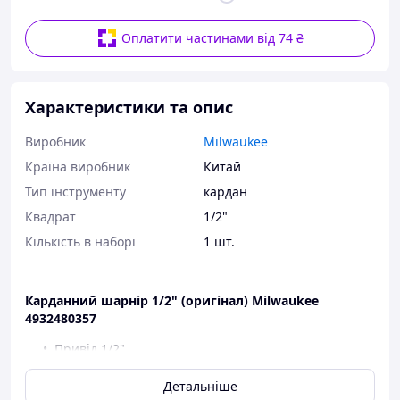
Оплатити частинами від 74 ₴
Характеристики та опис
Виробник
Milwaukee
Країна виробник
Китай
Тип інструменту
кардан
Квадрат
1/2"
Кількість в наборі
1 шт.
Карданний шарнір 1/2" (оригінал) Milwaukee
4932480357
Привід 1/2",
силовий, з фіксуючою кулькою,
для застосування з ударними пневмо або
Детальніше