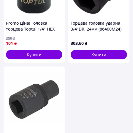
Promo Ціна! Головка
Торцева головка ударна
торцева Toptul 1/4" HEX
3/4"DR, 24мм (86400M24)
3мм (цілісна) (BCDB0803) -
HANS (00000008982)
289
₴
тільки на ZaGrosh.com.ua
101
₴
303
.60
₴
Купити
Купити