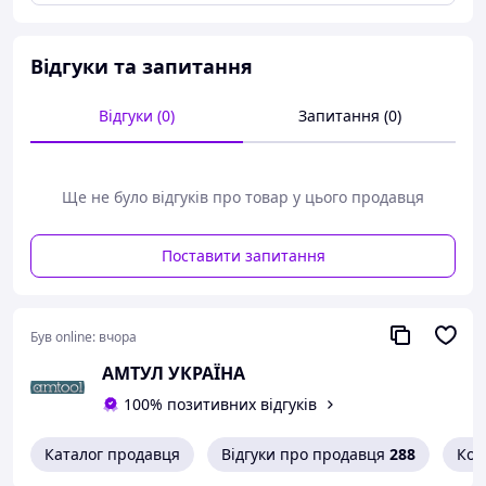
акумуляторними гайковертами,
матеріал: хром-молібденова легована сталь, яка
забезпечує
Відгуки та запитання
максимальну міцність та довговічність,
поворот на 15° для доступу у важкодоступних
місцях,
Відгуки (0)
Запитання (0)
Вироблено компанією Milwaukee (США) в
Китаї
.
Ще не було відгуків про товар у цього продавця
Поставити запитання
Був online:
вчора
АМТУЛ УКРАЇНА
100% позитивних відгуків
Каталог продавця
Відгуки про продавця
288
Кон