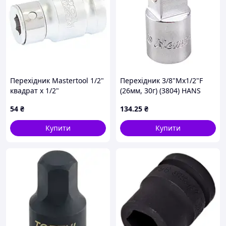
Перехідник Mastertool 1/2"
Перехідник 3/8"Мx1/2"F
квадрат x 1/2"
(26мм, 30г) (3804) HANS
шестигранник x 38мм (78-
(00000044604)
54
₴
134
.25
₴
0088)
Купити
Купити