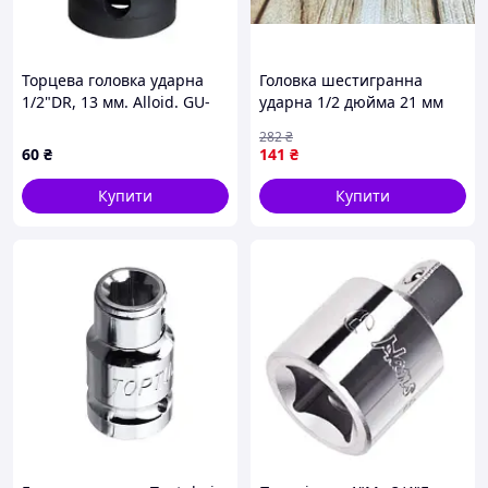
Торцева головка ударна
Головка шестигранна
1/2"DR, 13 мм. Alloid. GU-
ударна 1/2 дюйма 21 мм
50113 (00000063526)
ST-00292 для надійного
282
₴
кріплення та демонтажу
60
₴
141
₴
Купити
Купити