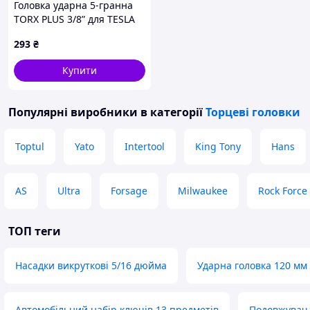
Головка ударна 5-гранна
TORX PLUS 3/8” для TESLA
ASTA A-TA5EC
293
₴
Купити
Популярні виробники
в категорії
Торцеві головки
Toptul
Yato
Intertool
King Tony
Hans
AS
Ultra
Forsage
Milwaukee
Rock Force
ТОП теги
Насадки викруткові 5/16 дюйма
Ударна головка 120 мм
Автомобільний набір ключів 13 предметів
Подовжувач 