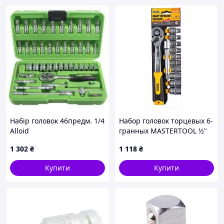
Набір головок 46предм. 1/4
Набор головок торцевых 6-
Alloid
гранных MASTERTOOL ½"
8-19 мм с трещоткой 72
1 302
₴
1 118
₴
зубца удлинитель CrV 12
шт 7, 3B46B468E4
Купити
Купити