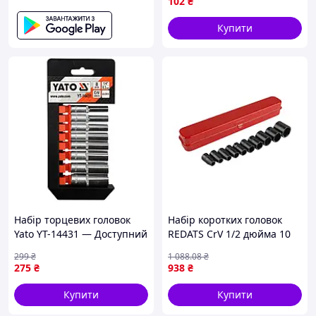
102
₴
Купити
Набір торцевих головок
Набір коротких головок
Yato YT-14431 — Доступний
REDATS CrV 1/2 дюйма 10
шт для ремонту техніки та
299
₴
1 088
.08
₴
монтажу
275
₴
938
₴
Купити
Купити