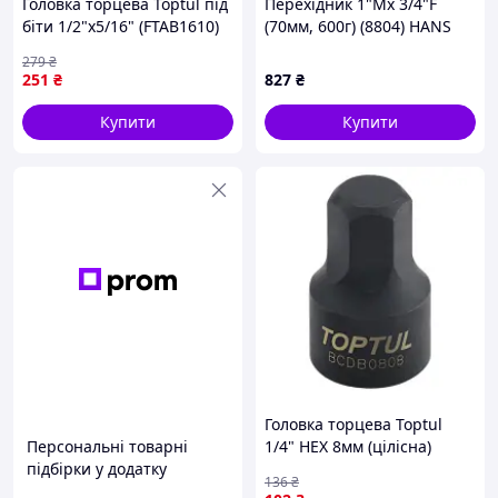
Головка торцева Toptul під
Перехідник 1"Mх 3/4"F
біти 1/2"х5/16" (FTAB1610)
(70мм, 600г) (8804) HANS
(00000010025)
279
₴
251
₴
827
₴
Купити
Купити
Головка торцева Toptul
Персональні товарні
1/4" HEX 8мм (цілісна)
підбірки у додатку
(BCDB0808)
136
₴