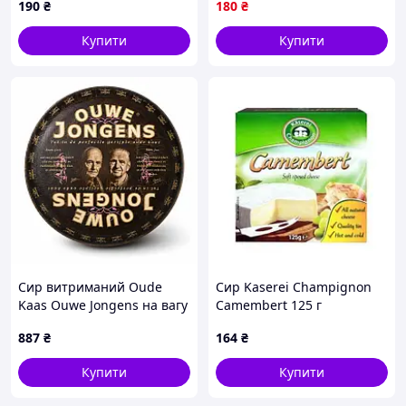
190
₴
180
₴
Купити
Купити
Сир витриманий Oude
Сир Kaserei Champignon
Kaas Ouwe Jongens на вагу
Camembert 125 г
Нідерланди
887
₴
164
₴
Купити
Купити