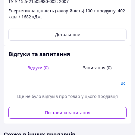
ТУ У 15.5-21505980-002: 2007
Енергетична цінність (калорійність) 100 г продукту: 402
ккал / 1682 кДж.
Харчова (поживна) цінність 100 г продукту: жир - 36 м;
білок - 2,1 г; вуглеводи - 3,4 р.
Детальніше
Термін придатності: 14 діб.
Відгуки та запитання
Відгуки (0)
Запитання (0)
Всі
Ще не було відгуків про товар у цього продавця
Поставити запитання
Схоже в інших продавців