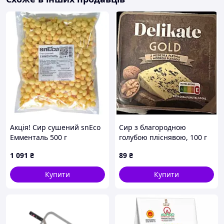
Акція! Сир сушений snEco
Сир з благородною
Емменталь 500 г
голубою пліснявою, 100 г
(4823095817492) - За
1 091
₴
89
₴
кращою ціною!
Купити
Купити