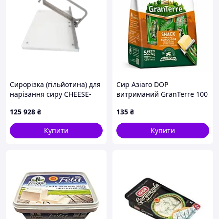
Сирорізка (гільйотина) для
Сир Азіаго DOP
нарізання сиру CHEESE-
витриманий GranTerre 100
EASE Код/Артикул CHEESE-
г Італія
125 928
₴
135
₴
EASE
Купити
Купити