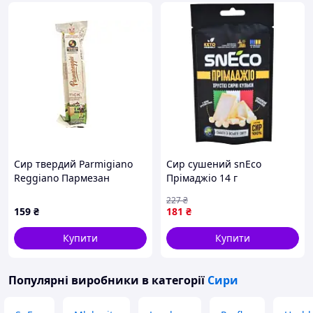
Сир твердий Parmigiano
Сир сушений snEco
Reggiano Пармезан
Прімаджіо 14 г
витриманий стік 100 г
(4823095816709)
227
₴
(80390817)
159
₴
181
₴
Купити
Купити
Популярні виробники
в категорії
Сири