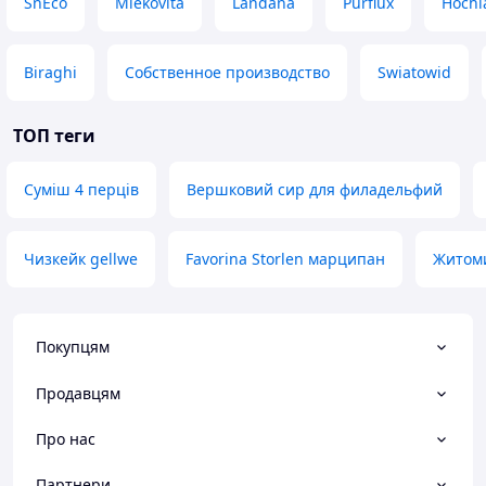
SnEco
Mlekovita
Landana
Purflux
Hochl
Biraghi
Собственное производство
Swiatowid
ТОП теги
Суміш 4 перців
Вершковий сир для филадельфий
Чизкейк gellwe
Favorina Storlen марципан
Житоми
Покупцям
Продавцям
Про нас
Партнери