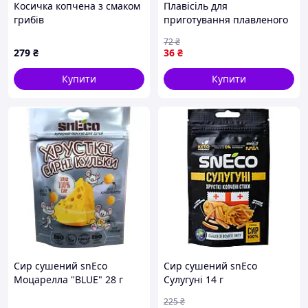
Косичка копчена з смаком
Плавісіль для
грибів
приготування плавленого
сиру вагою 0,5 кг
72
₴
ідеальний вибір для
279
₴
36
₴
смачних закусок
Купити
Купити
Сир сушений snEco
Сир сушений snEco
Моцарелла "BLUE" 28 г
Сулугуні 14 г
4823095805932 pelican
(4823095816266) t
225
₴