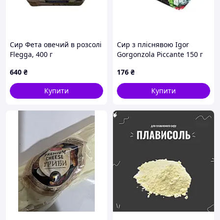
Сир Фета овечий в розсолі
Сир з пліснявою Igor
Flegga, 400 г
Gorgonzola Piccante 150 г
640
₴
176
₴
Купити
Купити