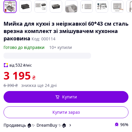
Мийка для кухні з неіржавкої 60*43 см сталь
врезна комплект зі змішувачем кухонна
раковина
Код: 000114
Готово до відправки
10+ купили
532
від
₴
/міс
3 195
₴
6 390
₴
знижка ще 24 дні
Купити
Купити зараз
96%
Продавець 🏠✨ DreamBuy ✨🏠