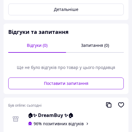
Детальніше
Відгуки та запитання
Відгуки (0)
Запитання (0)
Ще не було відгуків про товар у цього продавця
Поставити запитання
Комплект кухонної мийки
Був online:
сьогодні
та змішувача 🚰✨
🏠✨ DreamBuy ✨🏠
Оновіть вашу кухню зі стильною та
96% позитивних відгуків
функціональною мийкою від і