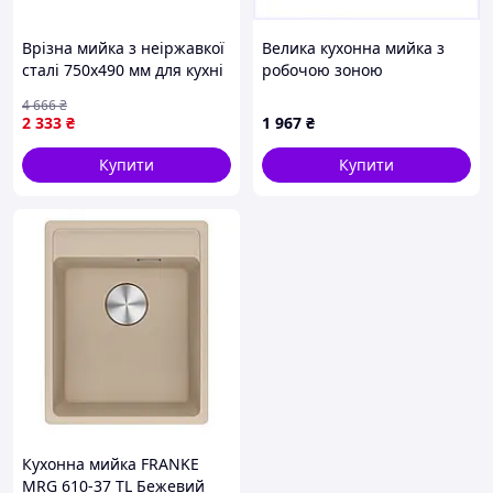
Врізна мийка з неіржавкої
Велика кухонна мийка з
сталі 750х490 мм для кухні
робочою зоною
з покриттям Decor і
нержавіюча сталь
4 666
₴
завтовшки 0,8 мм
29M8111A2
2 333
₴
1 967
₴
Купити
Купити
Кухонна мийка FRANKE
MRG 610-37 TL Бежевий