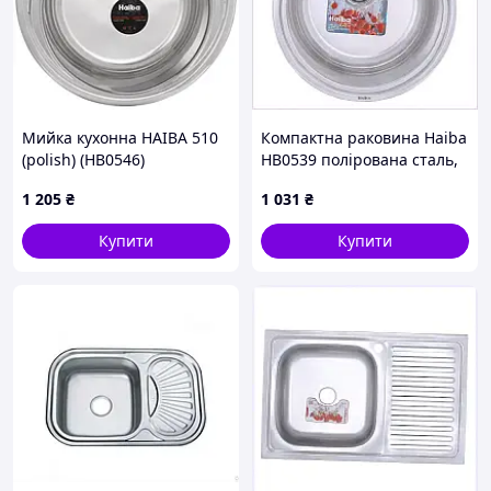
Мийка кухонна HAIBA 510
Компактна раковина Haiba
(polish) (HB0546)
HB0539 полірована сталь,
58PX432T00
1 205
₴
1 031
₴
Купити
Купити