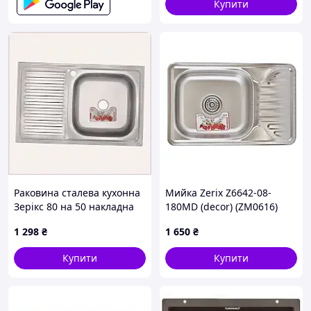
Купити
Раковина сталева кухонна
Мийка Zerix Z6642-08-
Зерікс 80 на 50 накладна
180MD (decor) (ZM0616)
модель K69780K09
1 298
₴
1 650
₴
Купити
Купити