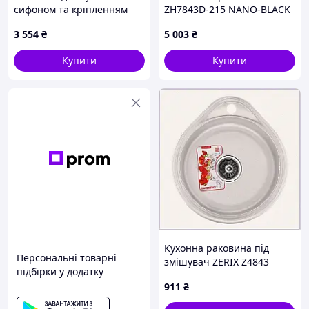
сифоном та кріпленням
ZH7843D-215 NANO-BLACK
бронза 35B27K953P
(3.0/0.8) (MX1594)
3 554
₴
5 003
₴
Купити
Купити
Кухонна раковина під
Персональні товарні
змішувач ZERIX Z4843
підбірки у додатку
мікродекор, E4T009609H
911
₴