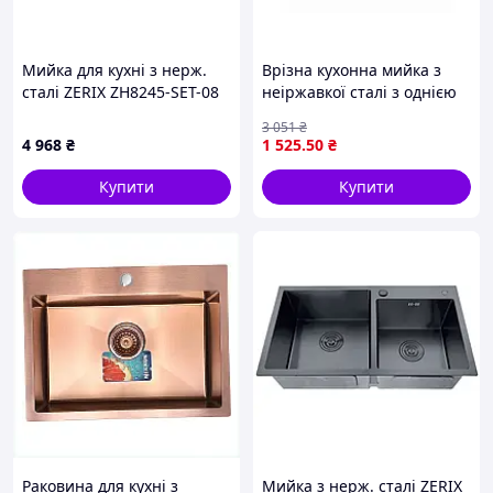
нікельованою брашованою
поверхнею ідеально доповнить
вашу кухню. Він виготовлений у
Мийка для кухні з нерж.
Врізна кухонна мийка з
сучасному стриманому стилі та
сталі ZERIX ZH8245-SET-08
неіржавкої сталі з однією
MICRO DECOR GRAPHITE
зручний у використанні, що робить
чашею й універсальним
3 051
₴
(колір графіт) (ZM5594)
крилом для зручності у
його чудовим варіантом для
4 968
₴
1 525
.50
₴
використанні
практичних господинь. 🚀
Купити
Купити
Зробіть вашу кухню
функціональнішою та
стильнішою з комплектом!
🌈✨
Раковина для кухні з
Мийка з нерж. сталі ZERIX