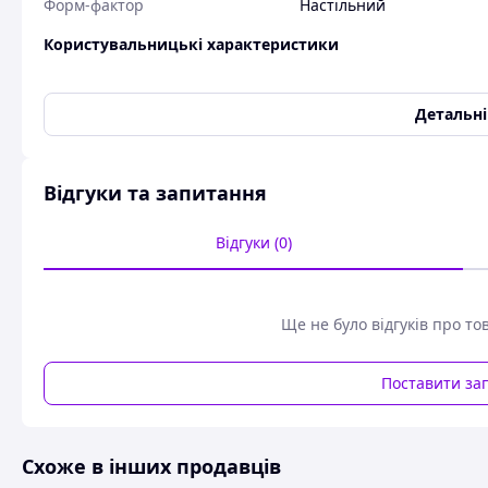
Форм-фактор
Настільний
Користувальницькі характеристики
Артикул
MS108GP
Гарантія
12 місяців
Детальн
Країна-виробник товару
Китай
Пропускна здатність, Гбіт/с
16
Відгуки та запитання
Тип
Некерований
Тип портів
8 x (10/100/1000 Мбіт/с)
Відгуки (0)
Швидкість LAN портів
1 Гбіт/с
Комутатор Mercusys MS108GP (8xGE (7xPoE), 65Вт, Некерова
Ще не було відгуків про то
Поставити за
Схоже в інших продавців