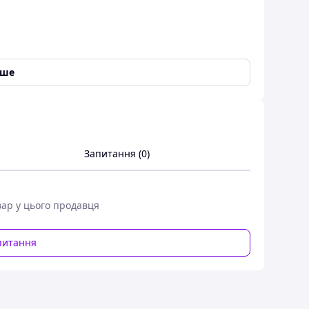
іше
Запитання (0)
ний) (код 147978)
вар у цього продавця
питання