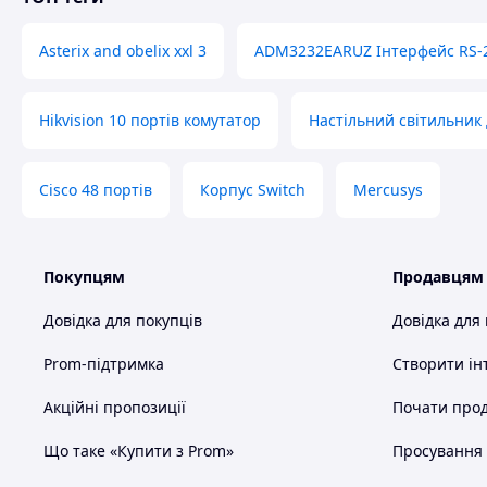
Asterix and obelix xxl 3
ADM3232EARUZ Інтерфейс RS-23
Hikvision 10 портів комутатор
Настільний світильник
Cisco 48 портів
Корпус Switch
Mercusys
Покупцям
Продавцям
Довідка для покупців
Довідка для
Prom-підтримка
Створити ін
Акційні пропозиції
Почати прод
Що таке «Купити з Prom»
Просування в