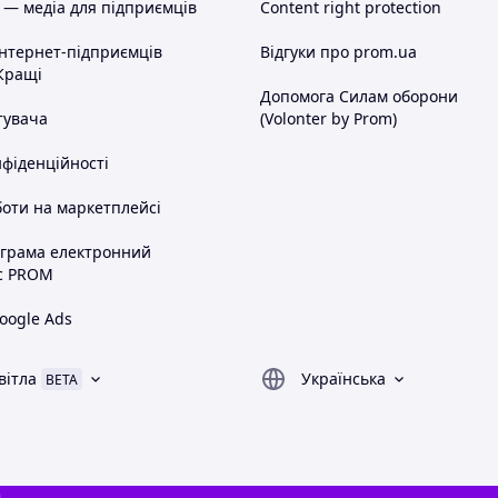
 — медіа для підприємців
Content right protection
інтернет-підприємців
Відгуки про prom.ua
Кращі
Допомога Силам оборони
тувача
(Volonter by Prom)
нфіденційності
оти на маркетплейсі
ограма електронний
с PROM
oogle Ads
вітла
Українська
BETA