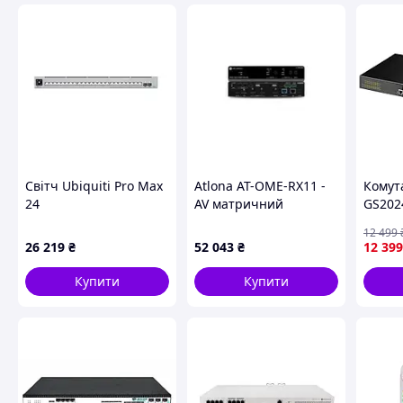
Світч Ubiquiti Pro Max
Atlona AT-OME-RX11 -
Комут
24
AV матричний
GS2024
комутатор 4096x2160
портов
12 499
пікселів (ATOMEMS42)
керов
26 219
₴
52 043
₴
12 399
»
Купити
Купити