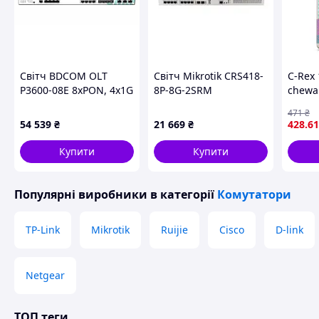
Світч BDCOM OLT
Світч Mikrotik CRS418-
C-Rex
P3600-08E 8xPON, 4x1G
8P-8G-2SRM
chewa
RJ45, 4x1G SFP,
471
₴
6x10G/1G SFP+, AC220V
54 539
₴
21 669
₴
428
.61
Купити
Купити
Популярні виробники
в категорії
Комутатори
TP-Link
Mikrotik
Ruijie
Cisco
D-link
Netgear
ТОП теги