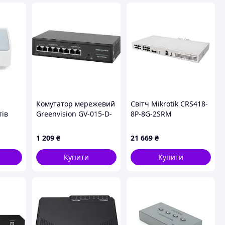
Комутатор мережевий
Світч Mikrotik CRS418-
тів
Greenvision GV-015-D-
8P-8G-2SRM
Мбіт/
06+2P
1 209
₴
21 669
₴
Купити
Купити