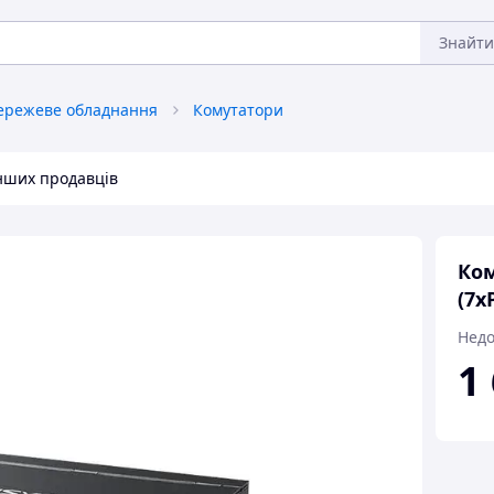
Знайти
ережеве обладнання
Комутатори
інших продавців
Ком
(7x
Недо
1