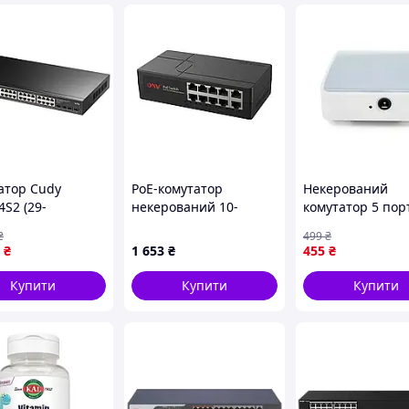
атор Cudy
PoE-комутатор
Некерований
S2 (29-
некерований 10-
комутатор 5 пор
ий) гігабітний
портовий ONV ONV-
ONV-H1005S 100 
₴
499
₴
аний L2 Vmarket
H1108PGBES з 8
с пластик
₴
1 653
₴
455
₴
портами PoE (73-
00072)
Купити
Купити
Купити