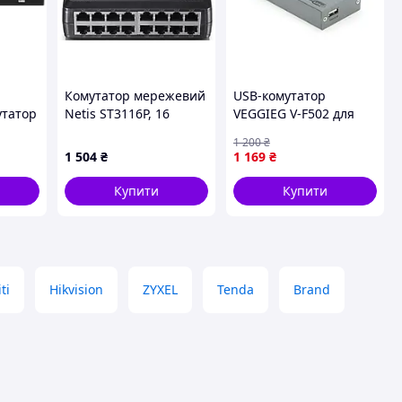
Комутатор мережевий
USB-комутатор
утатор
Netis ST3116P, 16
VEGGIEG V-F502 для
аний
портів
принтера сканера
1 200
₴
1 504
₴
1 169
₴
Купити
Купити
ti
Hikvision
ZYXEL
Tenda
Brand