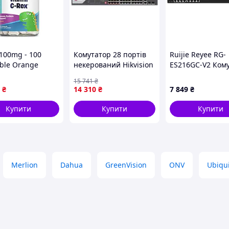
 100mg - 100
Комутатор 28 портів
Ruijie Reyee RG-
ble Orange
некерований Hikvision
ES216GC-V2 Ком
DS-3E0326P-E(C) PoE
16 портів керов
15 741
₴
99-0-VO
₴
14 310
₴
7 849
₴
Купити
Купити
Купити
Merlion
Dahua
GreenVision
ONV
Ubiqui