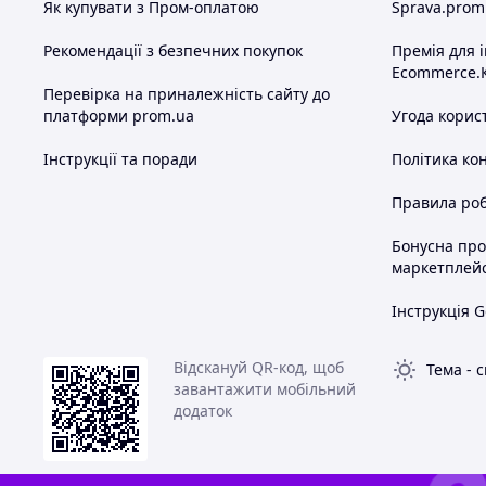
Як купувати з Пром-оплатою
Sprava.prom
Рекомендації з безпечних покупок
Премія для 
Ecommerce.
Перевірка на приналежність сайту до
платформи prom.ua
Угода корис
Інструкції та поради
Політика ко
Правила роб
Бонусна пр
маркетплей
Інструкція G
Відскануй QR-код, щоб
Тема
-
с
завантажити мобільний
додаток