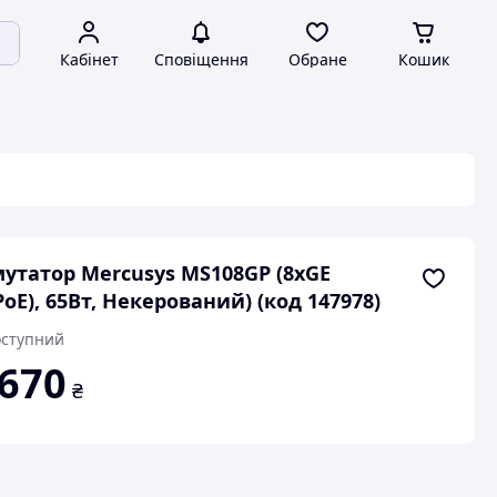
Кабінет
Сповіщення
Обране
Кошик
утатор Mercusys MS108GP (8xGE
PoE), 65Вт, Некерований) (код 147978)
ступний
 670
₴