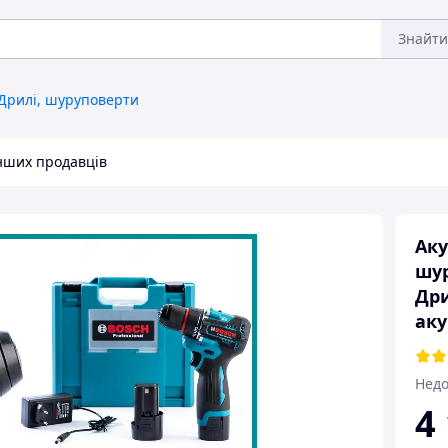
Знайти
Дрилі, шуруповерти
інших продавців
Ак
шур
Дри
аку
Недо
4