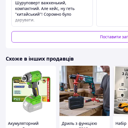
Блокування кнопки включення
Так
Шуруповерт важкенький,
Блокування шпинделя
Так
компактний. Але кейс, ну геть
"китайський"! Соромно було
Підсвічування робочої зони
Так
дарувати.
Захист від перевантажень
Так
Габаритні розміри
Поставити за
Вага
1.1 кг
Комплектація
Схоже в інших продавців
Тип упаковки
Пластиковий кейс
Додатковий акумулятор
Так
Максимальний діаметр свердління
Максимальний діаметр
25 мм
свердління (дерево)
Максимальний діаметр
13 мм
свердління (метал)
Живлення
Акумуляторний
Дриль з функцією
Набір