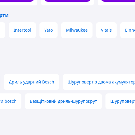
 два акумулятори
, що дає змогу швидко міняти їх
 тривалих або інтенсивних завдань.
ерти
жності та функціональності, яке робить його
омашніх майстрів.
o
Intertool
Yato
Milwaukee
Vitals
Einhe
3 РОКИ!!
Дриль ударний Bosch
Шуруповерт з двома акумулято
ти bosch
Безщітковий дриль-шурупокрут
Шуруповерт