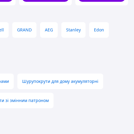
ll
GRAND
AEG
Stanley
Edon
рами
Шурупокрути для дому акумуляторні
и зі змінним патроном