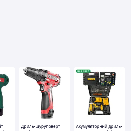
Переглянути всі
іт
Дриль-шуруповерт
Акумуляторний дриль-