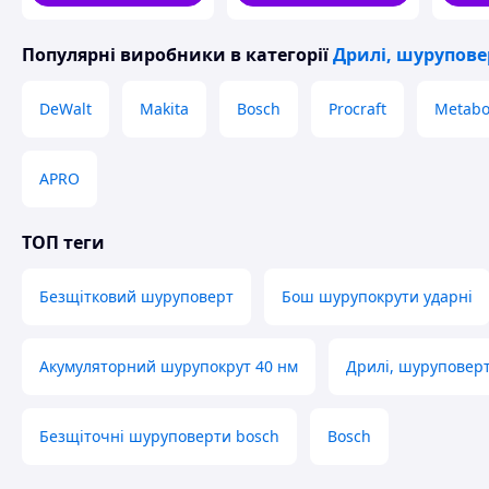
інструментів
Для максимальної зручності
в комплекті передбачені
і працювати без простоїв. Це особливо корисно під час
Популярні виробники
в категорії
Дрилі, шурупов
Bosch GSB168-2li — це поєднання компактності, поту
чудовим вибором як для професіоналів, так і для д
DeWalt
Makita
Bosch
Procraft
Metab
!! ГАРАНТІЯ 
APRO
ТОП теги
Безщітковий шуруповерт
Бош шурупокрути ударні
Акумуляторний шурупокрут 40 нм
Дрилі, шуруповер
Безщіточні шуруповерти bosch
Bosch