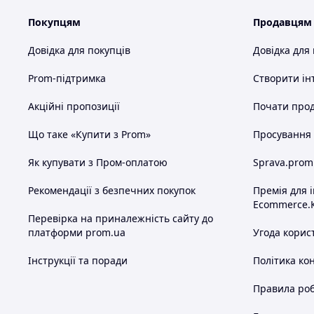
Покупцям
Продавцям
Довідка для покупців
Довідка для
Потужність і е
Prom-підтримка
Створити ін
Акційні пропозиції
Почати прод
Цей інструмент обладнаний високопродуктивним мотором 
Нм. Діапазон затиску металевого швидкозатискного патрон
Що таке «Купити з Prom»
Просування в
сумісним із різними насадками. Літій-іонний акумулятор є
потреби частого заряджання.
Як купувати з Пром-оплатою
Sprava.prom
Попри компактні габарити та помірну напругу, цей шуруп
більшості побутових і професійних завдань. Він ідеально 
Рекомендації з безпечних покупок
Премія для 
універсальний інструмент для свердління й закручування
Ecommerce.
Перевірка на приналежність сайту до
платформи prom.ua
Угода корис
Інструкції та поради
Політика ко
Правила роб