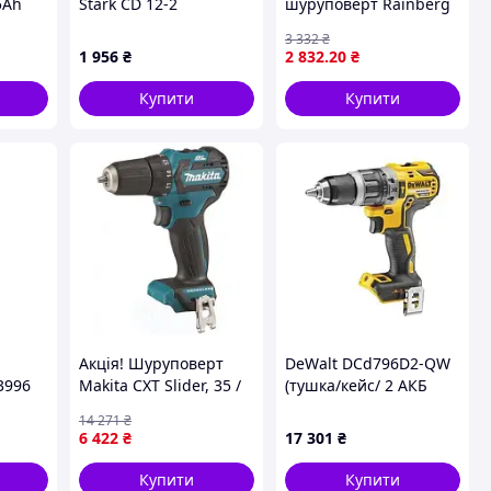
5Ah
Stark CD 12-2
шуруповерт Rainberg
(210012010) Li-Ion
RB-2357
3 332
₴
1 956
₴
2 832
.20
₴
Купити
Купити
Акція! Шуруповерт
DeWalt DCd796D2-QW
3996
Makita CXT Slider, 35 /
(тушка/кейс/ 2 АКБ
ва
21Нм (без АКБ и БП)
*2Ач/зу) Новий!
14 271
₴
і (10)
(DF332DZ) - За кращою
6 422
₴
17 301
₴
ціною!
Купити
Купити