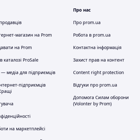
Про нас
 продавців
Про prom.ua
фективність
тернет-магазин
на Prom
Робота в prom.ua
авати на Prom
Контактна інформація
на 16,8 В, що забезпечує крутний момент до 40
а становить від 0,8 до 10 мм, що робить його
 каталозі ProSale
Захист прав на контент
мністю 3 А·год гарантує тривалий час роботи без
 — медіа для підприємців
Content right protection
окрут має достатню потужність для виконання
підходить для майстрів, яким потрібен
інтернет-підприємців
Відгуки про prom.ua
 кріплення.
Кращі
Допомога Силам оборони
тувача
(Volonter by Prom)
нфіденційності
оти на маркетплейсі