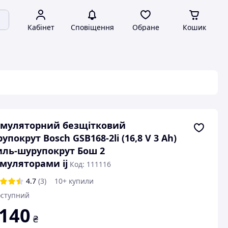
Кабінет
Сповіщення
Обране
Кошик
умуляторний безщітковий
упокрут Bosch GSB168-2li (16,8 V 3 Ah)
ль-шурупокрут Бош 2
муляторами ij
Код: 111116
4.7
(3)
10+ купили
ступний
 140
₴