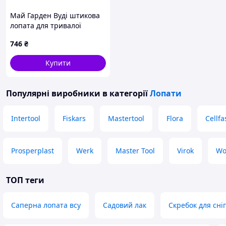
Май Гарден Вуді штикова
лопата для тривалої
роботи в саду, 238A0259M
746
₴
Купити
Популярні виробники
в категорії
Лопати
Intertool
Fiskars
Mastertool
Flora
Cellfa
Prosperplast
Werk
Master Tool
Virok
Wo
ТОП теги
Саперна лопата всу
Садовий лак
Скребок для сні