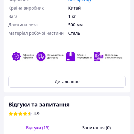
Країна виробник
Китай
Вага
1 кг
Довжина леза
500 мм
Матеріал робочої частини
Сталь
Універсальна
Детальніше
Багатофункціональна лопата
підходить для будь-яких
сільськогосподарських робіт,
Відгуки та запитання
підготовки ґрунту до посадки
4.9
або пересадки рослин,
кемпінгу, турпоходів тощо.
Це дійсно корисна річ, як для
Відгуки (15)
Запитання (0)
побутових, так і для