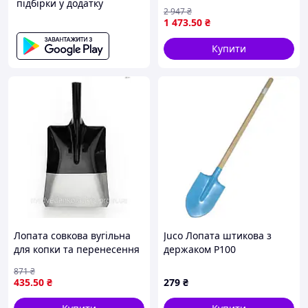
підбірки у додатку
для зручного копання та
2 947
₴
садових робіт із Польщі
1 473
.50
₴
Купити
Лопата совкова вугільна
Juco Лопата штикова з
для копки та перенесення
держаком P100
вугілля зручна міцна для
871
₴
дачі та будівництва
435
.50
₴
279
₴