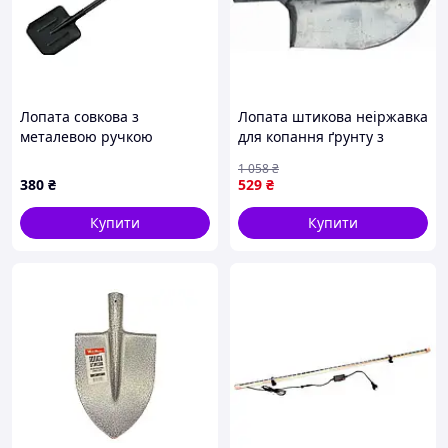
Лопата совкова з
Лопата штикова неіржавка
металевою ручкою
для копання ґрунту з
270×230×1195мм 2.0кг
товстим полотном 2 мм
1 058
₴
FLORA (5045594)
легка та міцна
380
₴
529
₴
Купити
Купити