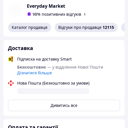
не недолік, а проблема :)
шурупам або саморізам
Everyday Market
98% позитивних відгуків
Гостра
Каталог продавця
Відгуки про продавця
12115
К
Форма леза дозволяє робити
глибокі та точні отвори у
ґрунті, видобувати великі
корені чи камені, що
Доставка
заважають росту рослин. За
допомогою лопати із гострим
Підписка на доставку Smart
лезом можна створювати
Безкоштовно
— у відділення Нової Пошти
глибокі копальні та підземні
Дізнатися більше
рівні
Нова Пошта (Безкоштовно за умови)
Дивитись все
Оплата та гарантії