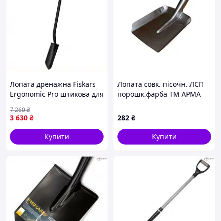
Лопата дренажна Fiskars
Лопата совк. пісочн. ЛСП
Ergonomic Pro штикова для
порошк.фарба ТМ АРМА
ривання траншей і
7 260
₴
викопування цибулин у
3 630
₴
282
₴
твердому ґрунті
Купити
Купити