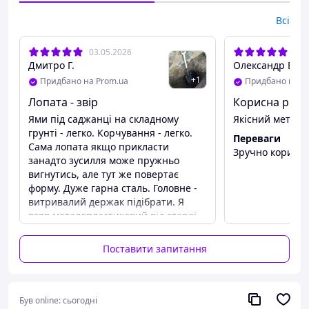
професійних потреб
Всі
03.05.2026
29.
Міцна
Дмитро Г.
Олександр Б.
Наконечник виготовлений із
+
1
Придбано на Prom.ua
Придбано на P
надміцної високовуглецевої
Лопата - звір
Корисна річ в
сталі. Матеріал стійкий до
корозії та деформації, що
Ями під саджанці на складному
Якісний метал
гарантує цілісність лопати
грунті - легко. Корчування - легко.
Переваги
при активному використанні
Сама лопата якщо прикласти
Зручно користу
упродовж багатьох років
занадто зусилля може пружньо
вигнутись, але тут же повертає
форму. Дуже гарна сталь. Головне -
витривалий держак підібрати. Я
Зручна
взяв металопластиковий від старої
Спеціальне кріплення
лопати - вийшла чудова лопата.
створене для легкої та
Переваги
Поставити запитання
швидкої фіксації
Міцна. Гарна висота. Гостра.
наконечника до держака.
Недоліки
Воно міцно охоплює ручку та
Треба підбирати міцний держак. Це
надійно тримається, завдяки
Був online:
сьогодні