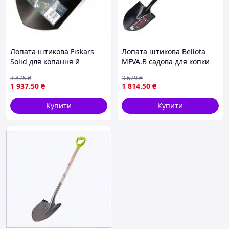
Лопата штикова Fiskars
Лопата штикова Bellota
Solid для копання й
MFVA.B садова для копки
перекапування ґрунту
та пересипки ґрунту з
3 875
₴
3 629
₴
легка та зручна
порожнистою ручкою і
1 937
.50
₴
1 814
.50
₴
сталевим лезом
Купити
Купити